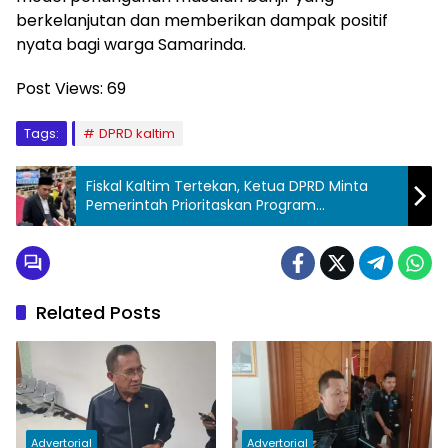
berkelanjutan dan memberikan dampak positif
nyata bagi warga Samarinda.
Post Views:
69
Tags:
DPRD kaltim
Fiskal Kaltim Tertekan, Ketua DPRD Minta
Pemerintah Prioritaskan Program
Menyentuh Masyarakat
Related Posts
Advertorial
Advertorial