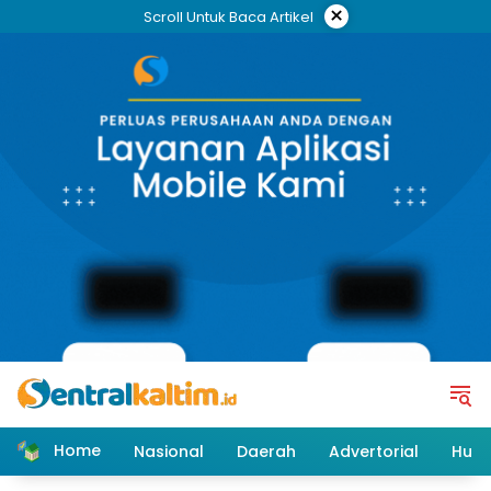
Skip
×
Scroll Untuk Baca Artikel
to
content
Home
Nasional
Daerah
Advertorial
Huk