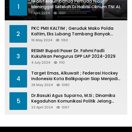
Iwan Telaumbanua Pemuda Nias
1
Meninggal Setelah Di Habisi Oknum TNI AL
1 April 2024
1201
PKC PMII KALTIM ; Geruduk Mako Polda
2
Kaltim, Eks Lubang Tambang Banyak
Menelan Korban
16 May 2024
1160
RESMI! Bupati Paser Dr. Fahmi Fadli
3
Kukuhkan Pengurus DPP LAP 2024-2029
4 July 2024
1110
Target Emas, Alkuwait ; Federasi Hockey
4
Indonesia Kota Balikpapan Siap Menjadi
Barometer Prestasi Di Kaltim
28 May 2024
1080
Dr.Basuki Agus Suparno, M.Si ; Dinamika
5
Kegaduhan Komunikasi Politik Jelang
Pesta Politik 2024
23 April 2024
1067