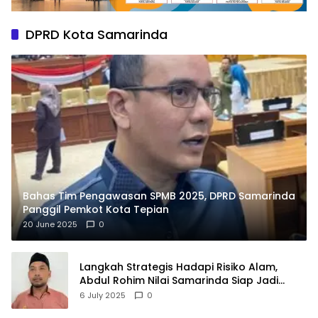
DPRD Kota Samarinda
Bahas Tim Pengawasan SPMB 2025, DPRD Samarinda
Panggil Pemkot Kota Tepian
20 June 2025
0
Langkah Strategis Hadapi Risiko Alam,
Abdul Rohim Nilai Samarinda Siap Jadi
Pusat Logistik Bencana Kalimantan
6 July 2025
0