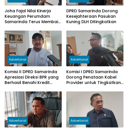
Joha Fajal Nilai Kinerja
DPRD Samarinda Dorong
Keuangan Perumdam
Kesejahteraan Pasukan
Samarinda Terus Membaik,
Kuning DLH Ditingkatkan
Ketergantungan pada
Subsidi Berkurang
Advertorial
Advertorial
Komisi II DPRD Samarinda
Komisi I DPRD Samarinda
Apresiasi Direksi BPR yang
Dorong Penataan Kabel
Berhasil Benahi Kredit
Provider untuk Tingkatkan
Bermasalah
PAD
Advertorial
Advertorial