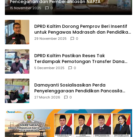
Pencegahan dan Pemberantasan NAPZA
15 November 2025
0
DPRD Kaltim Dorong Pemprov Beri Insentif
untuk Pengawas Madrasah dan Pendidikan
Agama
29 November 2025
0
DPRD Kaltim Pastikan Reses Tak
Terdampak Pemotongan Transfer Dana
Pusat
5 December 2025
0
Damayanti Sosialisasikan Perda
Penyelenggaraan Pendidikan Pancasila
dan Wawasan Kebangsaan
27 March 2026
0