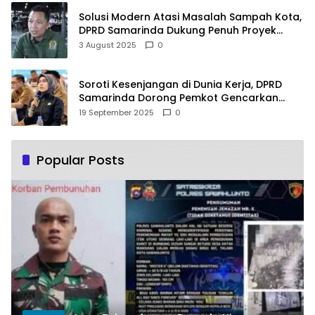
Solusi Modern Atasi Masalah Sampah Kota,
DPRD Samarinda Dukung Penuh Proyek
PLTSA
3 August 2025
0
Soroti Kesenjangan di Dunia Kerja, DPRD
Samarinda Dorong Pemkot Gencarkan
Pemberdayaan Perempuan
19 September 2025
0
Popular Posts