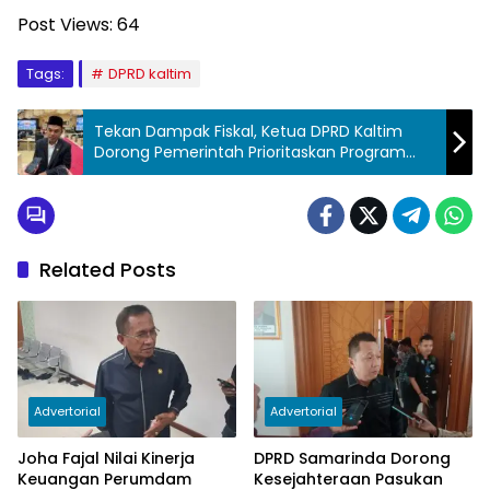
Post Views:
64
Tags:
DPRD kaltim
Tekan Dampak Fiskal, Ketua DPRD Kaltim
Dorong Pemerintah Prioritaskan Program
Esensial
Related Posts
Advertorial
Advertorial
Joha Fajal Nilai Kinerja
DPRD Samarinda Dorong
Keuangan Perumdam
Kesejahteraan Pasukan