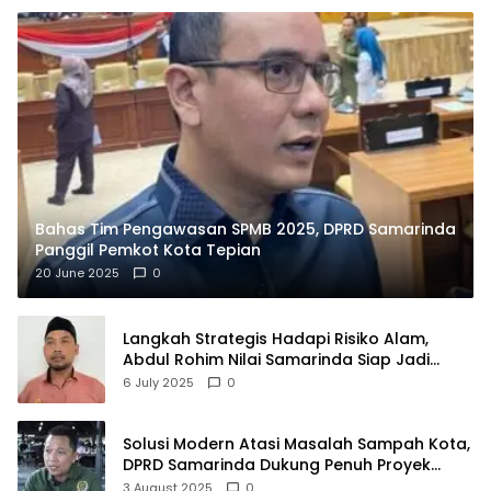
Bahas Tim Pengawasan SPMB 2025, DPRD Samarinda
Panggil Pemkot Kota Tepian
20 June 2025
0
Langkah Strategis Hadapi Risiko Alam,
Abdul Rohim Nilai Samarinda Siap Jadi
Pusat Logistik Bencana Kalimantan
6 July 2025
0
Solusi Modern Atasi Masalah Sampah Kota,
DPRD Samarinda Dukung Penuh Proyek
PLTSA
3 August 2025
0