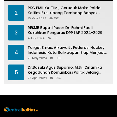
PKC PMII KALTIM ; Geruduk Mako Polda
2
Kaltim, Eks Lubang Tambang Banyak
Menelan Korban
16 May 2024
1161
RESMI! Bupati Paser Dr. Fahmi Fadli
3
Kukuhkan Pengurus DPP LAP 2024-2029
4 July 2024
1110
Target Emas, Alkuwait ; Federasi Hockey
4
Indonesia Kota Balikpapan Siap Menjadi
Barometer Prestasi Di Kaltim
28 May 2024
1080
Dr.Basuki Agus Suparno, M.Si ; Dinamika
5
Kegaduhan Komunikasi Politik Jelang
Pesta Politik 2024
23 April 2024
1069