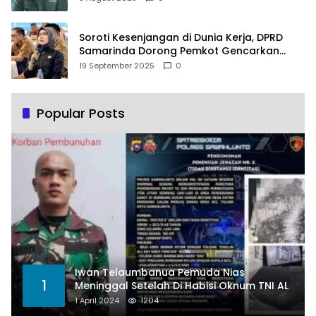
Soroti Kesenjangan di Dunia Kerja, DPRD
Samarinda Dorong Pemkot Gencarkan
Pemberdayaan Perempuan
19 September 2025
0
Popular Posts
Iwan Telaumbanua Pemuda Nias
1
Meninggal Setelah Di Habisi Oknum TNI AL
1 April 2024
1204