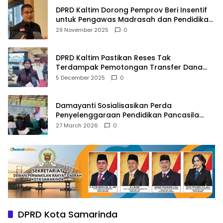
DPRD Kaltim Dorong Pemprov Beri Insentif
untuk Pengawas Madrasah dan Pendidikan
Agama
29 November 2025
0
DPRD Kaltim Pastikan Reses Tak
Terdampak Pemotongan Transfer Dana
Pusat
5 December 2025
0
Damayanti Sosialisasikan Perda
Penyelenggaraan Pendidikan Pancasila
dan Wawasan Kebangsaan
27 March 2026
0
DPRD Kota Samarinda