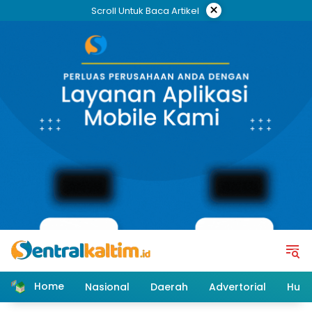
Skip
×
Scroll Untuk Baca Artikel
to
content
Home
Nasional
Daerah
Advertorial
Huk