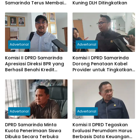
Samarinda Terus Membaik,
Kuning DLH Ditingkatkan
Ketergantungan pada
Subsidi Berkurang
Advertorial
Advertorial
Komisi II DPRD Samarinda
Komisi I DPRD Samarinda
Apresiasi Direksi BPR yang
Dorong Penataan Kabel
Berhasil Benahi Kredit
Provider untuk Tingkatkan
Bermasalah
PAD
Advertorial
Advertorial
DPRD Samarinda Minta
Komisi II DPRD Tegaskan
Kuota Penerimaan Siswa
Evaluasi Perumdam Harus
Dibuka Secara Terbuka
Berbasis Data Keuangan