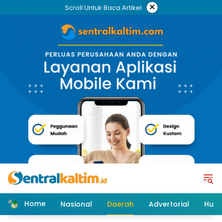
Skip
×
Scroll Untuk Baca Artikel
to
content
Home
Nasional
Daerah
Advertorial
Huk