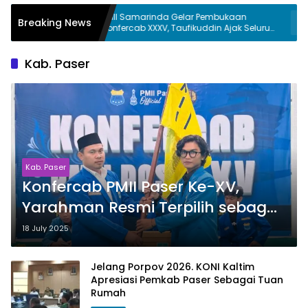
PMII Samarinda Gelar Pembukaan
Joha Fajal N
Breaking News
Konfercab XXXV, Taufikuddin Ajak Seluruh
Perumdam S
Kader Perkuat Persatuan
Ketergantun
Kab. Paser
Kab. Paser
Konfercab PMII Paser Ke-XV,
Yarahman Resmi Terpilih sebagai
Ketua Cabang PMII Paser Periode
18 July 2025
2025–2026
Jelang Porpov 2026. KONI Kaltim
Apresiasi Pemkab Paser Sebagai Tuan
Rumah