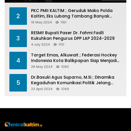
PKC PMII KALTIM ; Geruduk Mako Polda
2
Kaltim, Eks Lubang Tambang Banyak
Menelan Korban
16 May 2024
1161
RESMI! Bupati Paser Dr. Fahmi Fadli
3
Kukuhkan Pengurus DPP LAP 2024-2029
4 July 2024
1110
Target Emas, Alkuwait ; Federasi Hockey
4
Indonesia Kota Balikpapan Siap Menjadi
Barometer Prestasi Di Kaltim
28 May 2024
1080
Dr.Basuki Agus Suparno, M.Si ; Dinamika
5
Kegaduhan Komunikasi Politik Jelang
Pesta Politik 2024
23 April 2024
1069