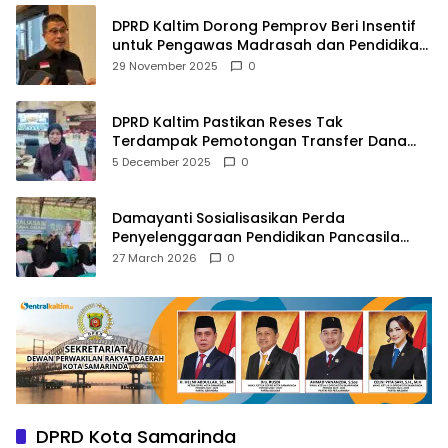
DPRD Kaltim Dorong Pemprov Beri Insentif
untuk Pengawas Madrasah dan Pendidikan
Agama
29 November 2025
0
DPRD Kaltim Pastikan Reses Tak
Terdampak Pemotongan Transfer Dana
Pusat
5 December 2025
0
Damayanti Sosialisasikan Perda
Penyelenggaraan Pendidikan Pancasila
dan Wawasan Kebangsaan
27 March 2026
0
DPRD Kota Samarinda