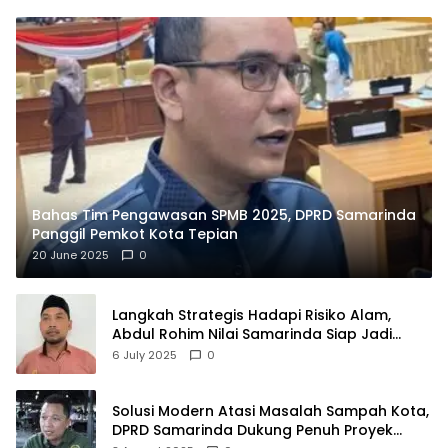
Bahas Tim Pengawasan SPMB 2025, DPRD Samarinda
Panggil Pemkot Kota Tepian
20 June 2025
0
Langkah Strategis Hadapi Risiko Alam,
Abdul Rohim Nilai Samarinda Siap Jadi
Pusat Logistik Bencana Kalimantan
6 July 2025
0
Solusi Modern Atasi Masalah Sampah Kota,
DPRD Samarinda Dukung Penuh Proyek