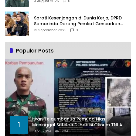
PLTSA
3 August 2025
0
Soroti Kesenjangan di Dunia Kerja, DPRD
Samarinda Dorong Pemkot Gencarkan
Pemberdayaan Perempuan
19 September 2025
0
Popular Posts
Iwan Telaumbanua Pemuda Nias
1
Meninggal Setelah Di Habisi Oknum TNI AL
1 April 2024
1204