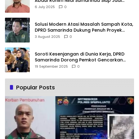
Abdul Rohim Nilai Samarinda Siap Jadi
Pusat Logistik Bencana Kalimantan
6 July 2025
0
Solusi Modern Atasi Masalah Sampah Kota,
DPRD Samarinda Dukung Penuh Proyek
PLTSA
3 August 2025
0
Soroti Kesenjangan di Dunia Kerja, DPRD
Samarinda Dorong Pemkot Gencarkan
Pemberdayaan Perempuan
19 September 2025
0
Popular Posts