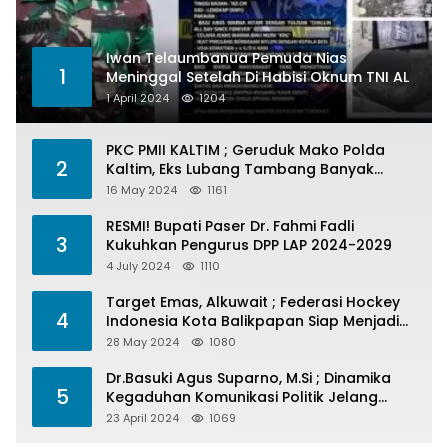
Iwan Telaumbanua Pemuda Nias
1
Meninggal Setelah Di Habisi Oknum TNI AL
1 April 2024
1204
PKC PMII KALTIM ; Geruduk Mako Polda
2
Kaltim, Eks Lubang Tambang Banyak
Menelan Korban
16 May 2024
1161
RESMI! Bupati Paser Dr. Fahmi Fadli
3
Kukuhkan Pengurus DPP LAP 2024-2029
4 July 2024
1110
Target Emas, Alkuwait ; Federasi Hockey
4
Indonesia Kota Balikpapan Siap Menjadi
Barometer Prestasi Di Kaltim
28 May 2024
1080
Dr.Basuki Agus Suparno, M.Si ; Dinamika
5
Kegaduhan Komunikasi Politik Jelang
Pesta Politik 2024
23 April 2024
1069