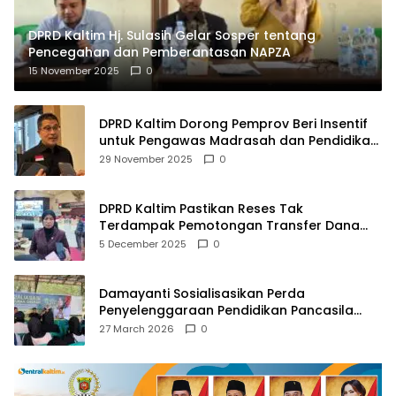
DPRD Kaltim Hj. Sulasih Gelar Sosper tentang
Pencegahan dan Pemberantasan NAPZA
15 November 2025
0
DPRD Kaltim Dorong Pemprov Beri Insentif
untuk Pengawas Madrasah dan Pendidikan
Agama
29 November 2025
0
DPRD Kaltim Pastikan Reses Tak
Terdampak Pemotongan Transfer Dana
Pusat
5 December 2025
0
Damayanti Sosialisasikan Perda
Penyelenggaraan Pendidikan Pancasila
dan Wawasan Kebangsaan
27 March 2026
0