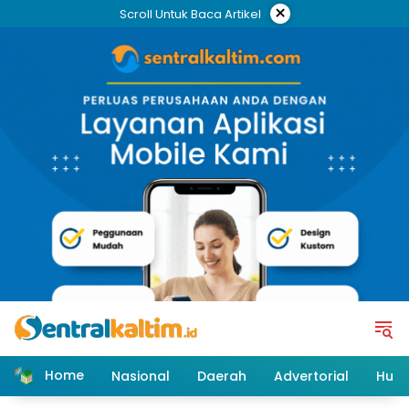
Skip
×
Scroll Untuk Baca Artikel
to
content
Home
Nasional
Daerah
Advertorial
Huk