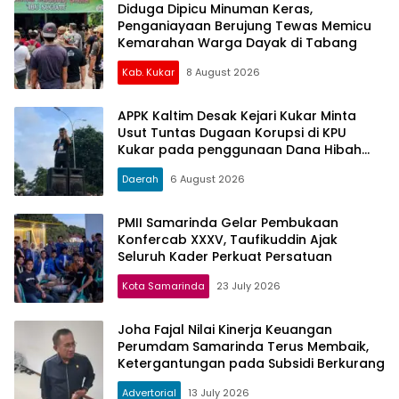
Diduga Dipicu Minuman Keras,
Penganiayaan Berujung Tewas Memicu
Kemarahan Warga Dayak di Tabang
Kab. Kukar
8 August 2026
APPK Kaltim Desak Kejari Kukar Minta
Usut Tuntas Dugaan Korupsi di KPU
Kukar pada penggunaan Dana Hibah
PSU Kukar Tahun 2025
Daerah
6 August 2026
PMII Samarinda Gelar Pembukaan
Konfercab XXXV, Taufikuddin Ajak
Seluruh Kader Perkuat Persatuan
Kota Samarinda
23 July 2026
Joha Fajal Nilai Kinerja Keuangan
Perumdam Samarinda Terus Membaik,
Ketergantungan pada Subsidi Berkurang
Advertorial
13 July 2026