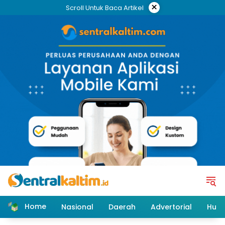
Skip
×
Scroll Untuk Baca Artikel
to
content
Home
Nasional
Daerah
Advertorial
Huk