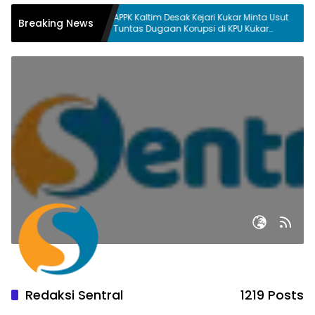
APPK Kaltim Desak Kejari Kukar Minta Usut
PM
Breaking News
Memicu
Tuntas Dugaan Korupsi di KPU Kukar
Ko
ang
pada penggunaan Dana Hibah PSU
Ka
Kukar Tahun 2025
Redaksi Sentral
1219 Posts