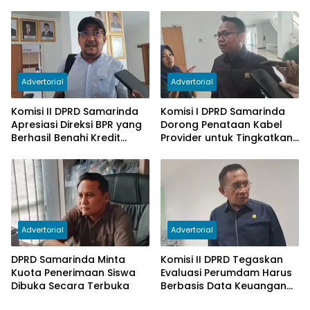
Ketergantungan pada
Subsidi Berkurang
Advertorial
Advertorial
Komisi II DPRD Samarinda
Komisi I DPRD Samarinda
Apresiasi Direksi BPR yang
Dorong Penataan Kabel
Berhasil Benahi Kredit
Provider untuk Tingkatkan
Bermasalah
PAD
Advertorial
Advertorial
DPRD Samarinda Minta
Komisi II DPRD Tegaskan
Kuota Penerimaan Siswa
Evaluasi Perumdam Harus
Dibuka Secara Terbuka
Berbasis Data Keuangan
Terverifikasi