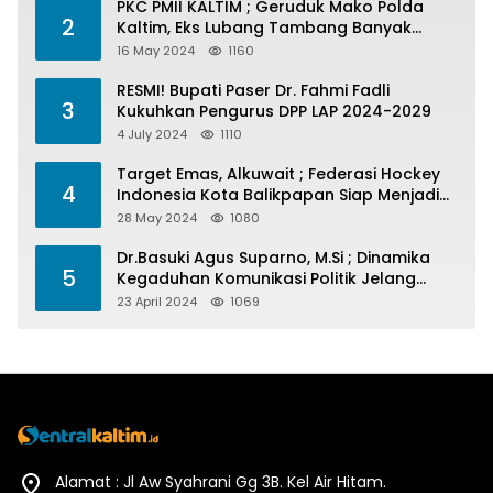
PKC PMII KALTIM ; Geruduk Mako Polda
2
Kaltim, Eks Lubang Tambang Banyak
Menelan Korban
16 May 2024
1160
RESMI! Bupati Paser Dr. Fahmi Fadli
3
Kukuhkan Pengurus DPP LAP 2024-2029
4 July 2024
1110
Target Emas, Alkuwait ; Federasi Hockey
4
Indonesia Kota Balikpapan Siap Menjadi
Barometer Prestasi Di Kaltim
28 May 2024
1080
Dr.Basuki Agus Suparno, M.Si ; Dinamika
5
Kegaduhan Komunikasi Politik Jelang
Pesta Politik 2024
23 April 2024
1069
Alamat : Jl Aw Syahrani Gg 3B. Kel Air Hitam.