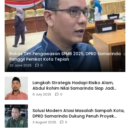
Bahas Tim Pengawasan SPMB 2025, DPRD Samarinda
Panggil Pemkot Kota Tepian
20 June 2025
0
Langkah Strategis Hadapi Risiko Alam,
Abdul Rohim Nilai Samarinda Siap Jadi
Pusat Logistik Bencana Kalimantan
6 July 2025
0
Solusi Modern Atasi Masalah Sampah Kota,
DPRD Samarinda Dukung Penuh Proyek
PLTSA
3 August 2025
0