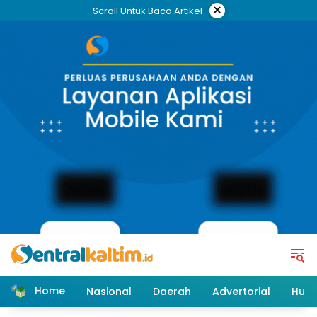
Skip
×
Scroll Untuk Baca Artikel
to
content
Home
Nasional
Daerah
Advertorial
Huk