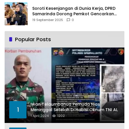
Soroti Kesenjangan di Dunia Kerja, DPRD
Samarinda Dorong Pemkot Gencarkan
Pemberdayaan Perempuan
19 September 2025
0
Popular Posts
Iwan Telaumbanua Pemuda Nias
1
Meninggal Setelah Di Habisi Oknum TNI AL
1 April 2024
1202