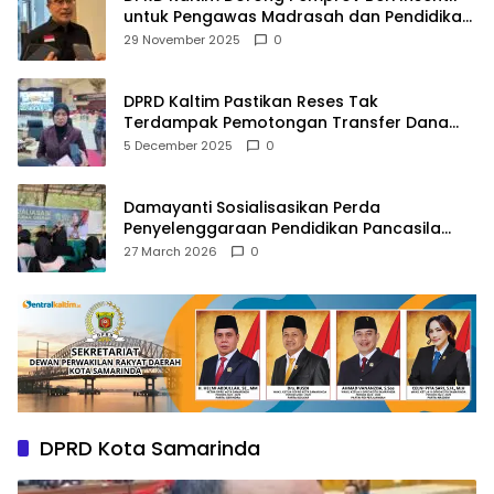
untuk Pengawas Madrasah dan Pendidikan
Agama
29 November 2025
0
DPRD Kaltim Pastikan Reses Tak
Terdampak Pemotongan Transfer Dana
Pusat
5 December 2025
0
Damayanti Sosialisasikan Perda
Penyelenggaraan Pendidikan Pancasila
dan Wawasan Kebangsaan
27 March 2026
0
DPRD Kota Samarinda