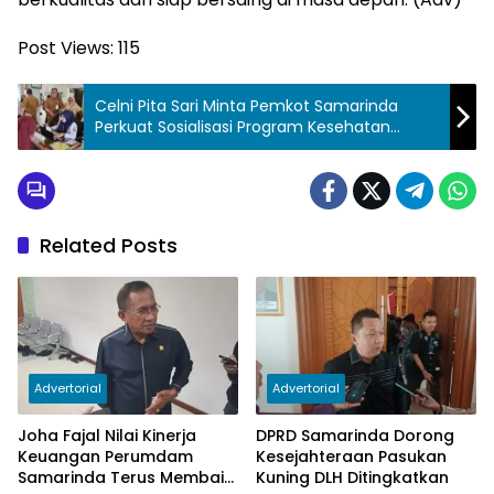
Post Views:
115
Celni Pita Sari Minta Pemkot Samarinda
Perkuat Sosialisasi Program Kesehatan
Gratis
Related Posts
Advertorial
Advertorial
Joha Fajal Nilai Kinerja
DPRD Samarinda Dorong
Keuangan Perumdam
Kesejahteraan Pasukan
Samarinda Terus Membaik,
Kuning DLH Ditingkatkan