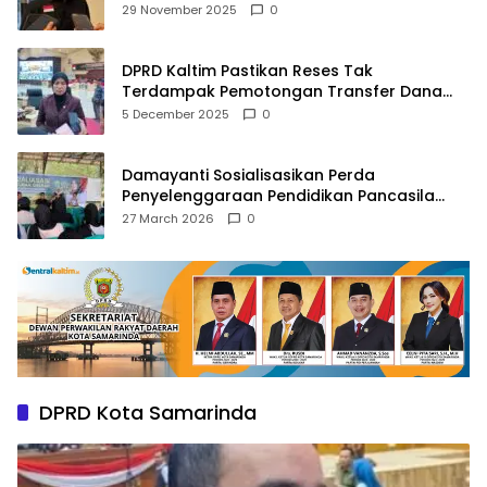
Agama
29 November 2025
0
DPRD Kaltim Pastikan Reses Tak
Terdampak Pemotongan Transfer Dana
Pusat
5 December 2025
0
Damayanti Sosialisasikan Perda
Penyelenggaraan Pendidikan Pancasila
dan Wawasan Kebangsaan
27 March 2026
0
DPRD Kota Samarinda