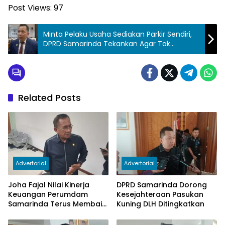
Post Views:
97
Minta Pelaku Usaha Sediakan Parkir Sendiri,
DPRD Samarinda Tekankan Agar Tak
Andalkan Badan Jalan
Related Posts
Advertorial
Advertorial
Joha Fajal Nilai Kinerja
DPRD Samarinda Dorong
Keuangan Perumdam
Kesejahteraan Pasukan
Samarinda Terus Membaik,
Kuning DLH Ditingkatkan
Ketergantungan pada
Subsidi Berkurang