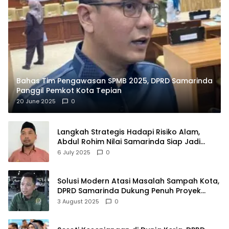
Bahas Tim Pengawasan SPMB 2025, DPRD Samarinda
Panggil Pemkot Kota Tepian
20 June 2025
0
Langkah Strategis Hadapi Risiko Alam,
Abdul Rohim Nilai Samarinda Siap Jadi
Pusat Logistik Bencana Kalimantan
6 July 2025
0
Solusi Modern Atasi Masalah Sampah Kota,
DPRD Samarinda Dukung Penuh Proyek
PLTSA
3 August 2025
0