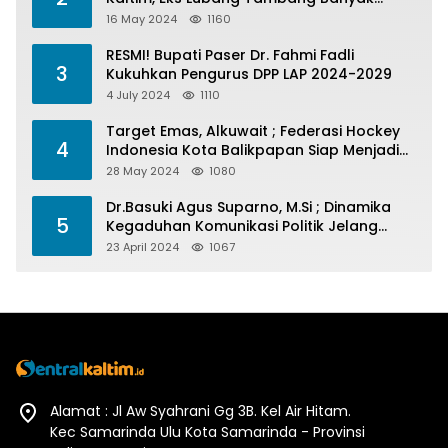
Menelan Korban
16 May 2024
1160
RESMI! Bupati Paser Dr. Fahmi Fadli
3
Kukuhkan Pengurus DPP LAP 2024-2029
4 July 2024
1110
Target Emas, Alkuwait ; Federasi Hockey
4
Indonesia Kota Balikpapan Siap Menjadi
Barometer Prestasi Di Kaltim
28 May 2024
1080
Dr.Basuki Agus Suparno, M.Si ; Dinamika
5
Kegaduhan Komunikasi Politik Jelang
Pesta Politik 2024
23 April 2024
1067
Alamat : Jl Aw Syahrani Gg 3B. Kel Air Hitam.
Kec Samarinda Ulu Kota Samarinda - Provinsi