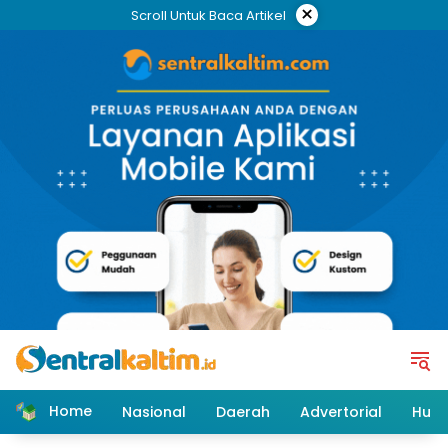
Skip
×
Scroll Untuk Baca Artikel
to
content
Home
Nasional
Daerah
Advertorial
Huk