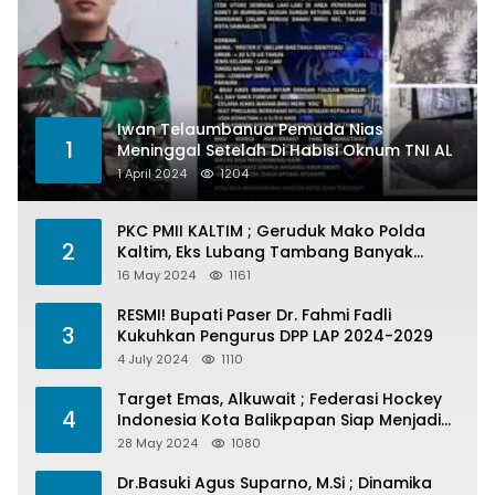
Iwan Telaumbanua Pemuda Nias
1
Meninggal Setelah Di Habisi Oknum TNI AL
1 April 2024
1204
PKC PMII KALTIM ; Geruduk Mako Polda
2
Kaltim, Eks Lubang Tambang Banyak
Menelan Korban
16 May 2024
1161
RESMI! Bupati Paser Dr. Fahmi Fadli
3
Kukuhkan Pengurus DPP LAP 2024-2029
4 July 2024
1110
Target Emas, Alkuwait ; Federasi Hockey
4
Indonesia Kota Balikpapan Siap Menjadi
Barometer Prestasi Di Kaltim
28 May 2024
1080
Dr.Basuki Agus Suparno, M.Si ; Dinamika