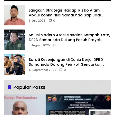
Langkah Strategis Hadapi Risiko Alam,
Abdul Rohim Nilai Samarinda Siap Jadi
Pusat Logistik Bencana Kalimantan
6 July 2025
0
Solusi Modern Atasi Masalah Sampah Kota,
DPRD Samarinda Dukung Penuh Proyek
PLTSA
3 August 2025
0
Soroti Kesenjangan di Dunia Kerja, DPRD
Samarinda Dorong Pemkot Gencarkan
Pemberdayaan Perempuan
19 September 2025
0
Popular Posts