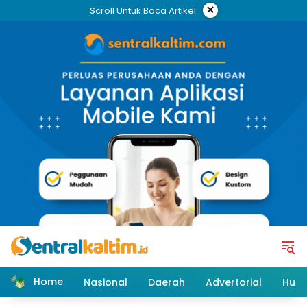
Skip
×
Scroll Untuk Baca Artikel
to
content
Home
Nasional
Daerah
Advertorial
Huk