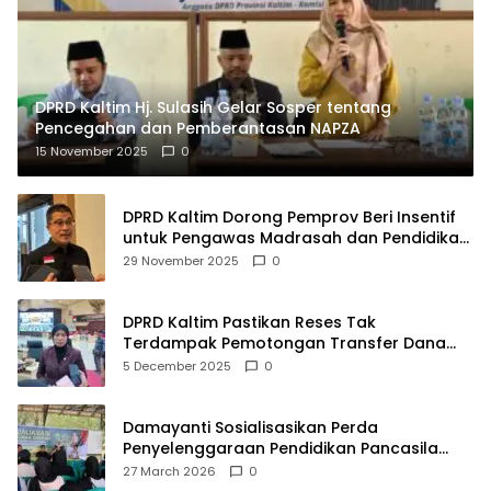
DPRD Kaltim Hj. Sulasih Gelar Sosper tentang
Pencegahan dan Pemberantasan NAPZA
15 November 2025
0
DPRD Kaltim Dorong Pemprov Beri Insentif
untuk Pengawas Madrasah dan Pendidikan
Agama
29 November 2025
0
DPRD Kaltim Pastikan Reses Tak
Terdampak Pemotongan Transfer Dana
Pusat
5 December 2025
0
Damayanti Sosialisasikan Perda
Penyelenggaraan Pendidikan Pancasila
dan Wawasan Kebangsaan
27 March 2026
0