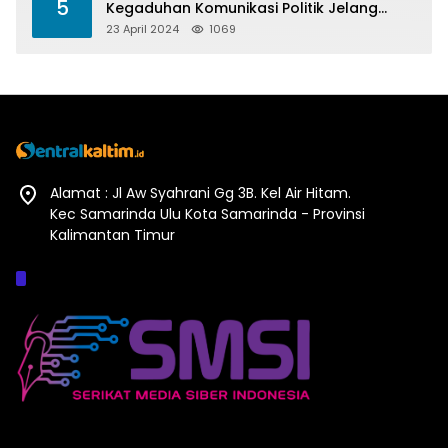
5
Kegaduhan Komunikasi Politik Jelang
Pesta Politik 2024
23 April 2024
1069
Alamat : Jl Aw Syahrani Gg 3B. Kel Air Hitam.
Kec Samarinda Ulu Kota Samarinda - Provinsi
Kalimantan Timur
Afiliasi :