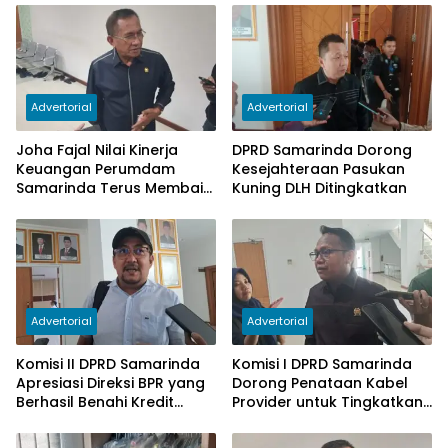
Advertorial
Advertorial
Joha Fajal Nilai Kinerja
DPRD Samarinda Dorong
Keuangan Perumdam
Kesejahteraan Pasukan
Samarinda Terus Membaik,
Kuning DLH Ditingkatkan
Ketergantungan pada
Subsidi Berkurang
Advertorial
Advertorial
Komisi II DPRD Samarinda
Komisi I DPRD Samarinda
Apresiasi Direksi BPR yang
Dorong Penataan Kabel
Berhasil Benahi Kredit
Provider untuk Tingkatkan
Bermasalah
PAD