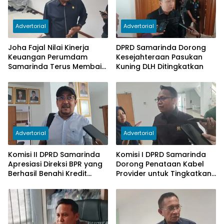
Advertorial
Advertorial
Joha Fajal Nilai Kinerja
DPRD Samarinda Dorong
Keuangan Perumdam
Kesejahteraan Pasukan
Samarinda Terus Membaik,
Kuning DLH Ditingkatkan
Ketergantungan pada
Subsidi Berkurang
Advertorial
Advertorial
Komisi II DPRD Samarinda
Komisi I DPRD Samarinda
Apresiasi Direksi BPR yang
Dorong Penataan Kabel
Berhasil Benahi Kredit
Provider untuk Tingkatkan
Bermasalah
PAD