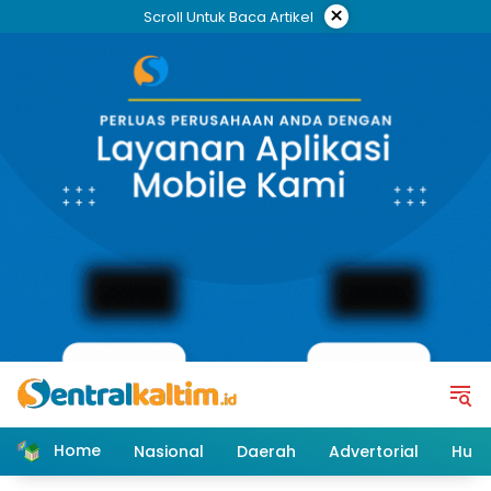
Skip
×
Scroll Untuk Baca Artikel
to
content
Home
Nasional
Daerah
Advertorial
Huk