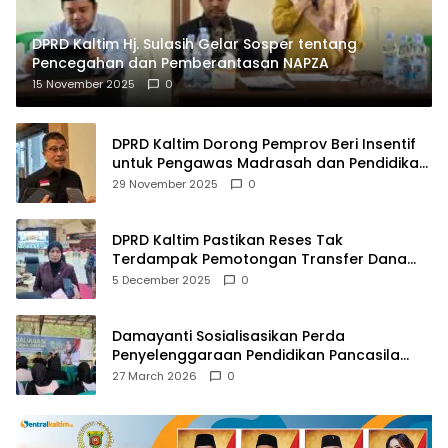
DPRD Kaltim Hj. Sulasih Gelar Sosper tentang
Pencegahan dan Pemberantasan NAPZA
15 November 2025
0
DPRD Kaltim Dorong Pemprov Beri Insentif
untuk Pengawas Madrasah dan Pendidikan
Agama
29 November 2025
0
DPRD Kaltim Pastikan Reses Tak
Terdampak Pemotongan Transfer Dana
Pusat
5 December 2025
0
Damayanti Sosialisasikan Perda
Penyelenggaraan Pendidikan Pancasila
dan Wawasan Kebangsaan
27 March 2026
0