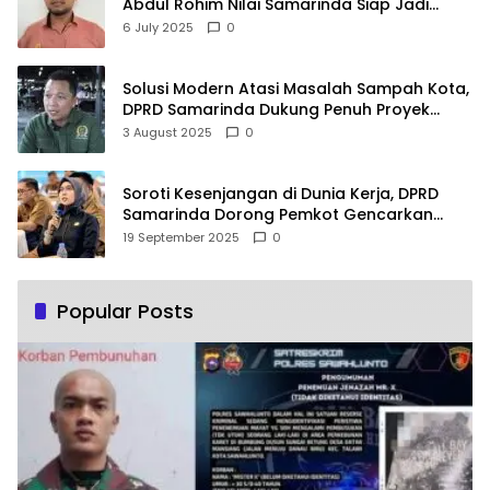
Abdul Rohim Nilai Samarinda Siap Jadi
Pusat Logistik Bencana Kalimantan
6 July 2025
0
Solusi Modern Atasi Masalah Sampah Kota,
DPRD Samarinda Dukung Penuh Proyek
PLTSA
3 August 2025
0
Soroti Kesenjangan di Dunia Kerja, DPRD
Samarinda Dorong Pemkot Gencarkan
Pemberdayaan Perempuan
19 September 2025
0
Popular Posts