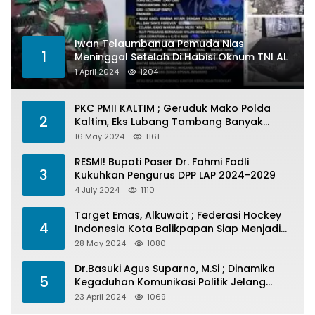
Iwan Telaumbanua Pemuda Nias
1
Meninggal Setelah Di Habisi Oknum TNI AL
1 April 2024
1204
PKC PMII KALTIM ; Geruduk Mako Polda
2
Kaltim, Eks Lubang Tambang Banyak
Menelan Korban
16 May 2024
1161
RESMI! Bupati Paser Dr. Fahmi Fadli
3
Kukuhkan Pengurus DPP LAP 2024-2029
4 July 2024
1110
Target Emas, Alkuwait ; Federasi Hockey
4
Indonesia Kota Balikpapan Siap Menjadi
Barometer Prestasi Di Kaltim
28 May 2024
1080
Dr.Basuki Agus Suparno, M.Si ; Dinamika
5
Kegaduhan Komunikasi Politik Jelang
Pesta Politik 2024
23 April 2024
1069