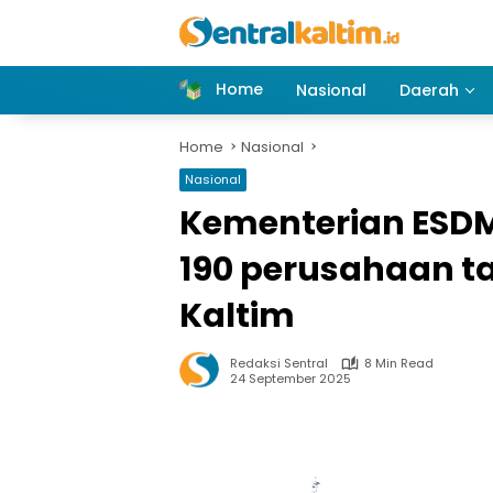
Skip
to
content
Home
Nasional
Daerah
Home
Nasional
Nasional
Kementerian ESD
190 perusahaan t
Kaltim
Redaksi Sentral
8 Min Read
24 September 2025