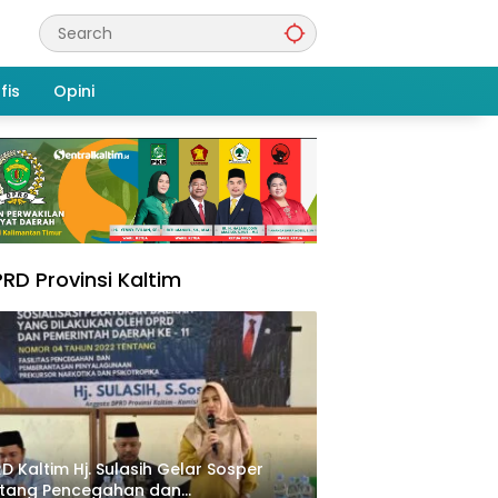
fis
Opini
RD Provinsi Kaltim
D Kaltim Hj. Sulasih Gelar Sosper
ntang Pencegahan dan