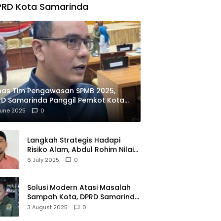
PRD Kota Samarinda
has Tim Pengawasan SPMB 2025,
D Samarinda Panggil Pemkot Kota
ian
June 2025
0
Langkah Strategis Hadapi
Risiko Alam, Abdul Rohim Nilai
Samarinda Siap Jadi Pusat
6 July 2025
0
Logistik Bencana Kalimantan
Solusi Modern Atasi Masalah
Sampah Kota, DPRD Samarinda
Dukung Penuh Proyek PLTSA
3 August 2025
0