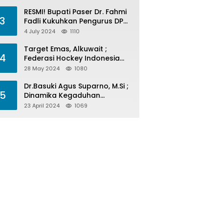
Menelan Korban
RESMI! Bupati Paser Dr. Fahmi
3
Fadli Kukuhkan Pengurus DPP
LAP 2024-2029
4 July 2024
1110
Target Emas, Alkuwait ;
4
Federasi Hockey Indonesia
Kota Balikpapan Siap Menjadi
28 May 2024
1080
Barometer Prestasi Di Kaltim
Dr.Basuki Agus Suparno, M.Si ;
5
Dinamika Kegaduhan
Komunikasi Politik Jelang
23 April 2024
1069
Pesta Politik 2024