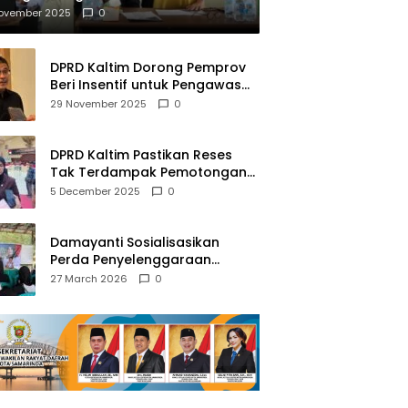
mberantasan NAPZA
November 2025
0
DPRD Kaltim Dorong Pemprov
Beri Insentif untuk Pengawas
Madrasah dan Pendidikan
29 November 2025
0
Agama
DPRD Kaltim Pastikan Reses
Tak Terdampak Pemotongan
Transfer Dana Pusat
5 December 2025
0
Damayanti Sosialisasikan
Perda Penyelenggaraan
Pendidikan Pancasila dan
27 March 2026
0
Wawasan Kebangsaan