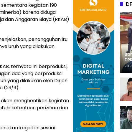
D
 sementara kegiatan 190
minerba) karena diduga
ja dan Anggaran Biaya (RKAB)
 menjelaskan, penangguhan itu
nyeluruh yang dilakukan
Ba
DPR
Tep
AB, ternyata ini berproduksi,
20 
agian ada yang berproduksi
ruh yang dilakukan oleh Dirjen
sa (23/9).
 akan menghentikan kegiatan
hi ketentuan perizinan dan
sanakan kegiatan sesuai