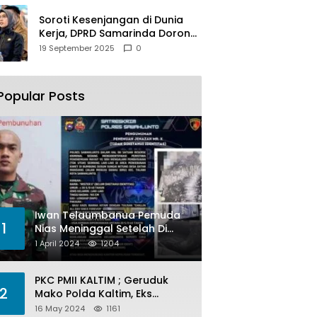
Soroti Kesenjangan di Dunia
Kerja, DPRD Samarinda Dorong
Pemkot Gencarkan
19 September 2025
0
Pemberdayaan Perempuan
Popular Posts
Iwan Telaumbanua Pemuda
1
Nias Meninggal Setelah Di
Habisi Oknum TNI AL
1 April 2024
1204
PKC PMII KALTIM ; Geruduk
2
Mako Polda Kaltim, Eks
Lubang Tambang Banyak
16 May 2024
1161