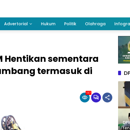
Advertorial
Hukum
Politik
Olahraga
Infogra
M Hentikan sementara
ambang termasuk di
DP
137
DPR
te