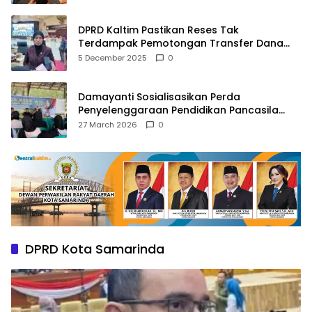
DPRD Kaltim Pastikan Reses Tak
Terdampak Pemotongan Transfer Dana
Pusat
5 December 2025
0
Damayanti Sosialisasikan Perda
Penyelenggaraan Pendidikan Pancasila
dan Wawasan Kebangsaan
27 March 2026
0
DPRD Kota Samarinda