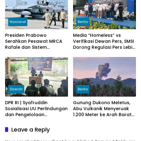
Nasional
Berita
Presiden Prabowo
Media “Homeless” vs
Serahkan Pesawat MRCA
Verifikasi Dewan Pers, SMSI
Rafale dan Sistem
Dorong Regulasi Pers Lebih
Pertahanan Modern untuk
Adaptif di Era Digital
Perkuat Pertahanan Udara
Nasional
Daerah
Berita
DPR RI | Syafruddin
Gunung Dukono Meletus,
Sosialisasi UU Perlindungan
Abu Vulkanik Menyeruak
dan Pengelolaan
1.200 Meter ke Arah Barat
Lingkungan Hidup
Laut
Leave a Reply