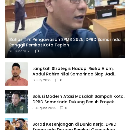
Bahas Tim Pengawasan SPMB 2025, DPRD Samarinda
Panggil Pemkot Kota Tepian
20 June 2025
0
Langkah Strategis Hadapi Risiko Alam,
Abdul Rohim Nilai Samarinda Siap Jadi
Pusat Logistik Bencana Kalimantan
6 July 2025
0
Solusi Modern Atasi Masalah Sampah Kota,
DPRD Samarinda Dukung Penuh Proyek
PLTSA
3 August 2025
0
Soroti Kesenjangan di Dunia Kerja, DPRD
Samarinda Dorong Pemkot Gencarkan