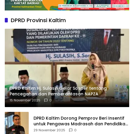
DPRD Provinsi Kaltim
DPRD Kaltim Hj. Sulasih Gelar Sosper tentang
Pencegahan dan Pemberantasan NAPZA
15 November 2025
0
DPRD Kaltim Dorong Pemprov Beri Insentif
untuk Pengawas Madrasah dan Pendidikan
Agama
29 November 2025
0