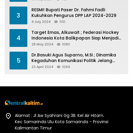
RESMI! Bupati Paser Dr. Fahmi Fadli
3
Kukuhkan Pengurus DPP LAP 2024-2029
4 July 2024
1110
Target Emas, Alkuwait ; Federasi Hockey
4
Indonesia Kota Balikpapan Siap Menjadi
Barometer Prestasi Di Kaltim
28 May 2024
1080
Dr.Basuki Agus Suparno, M.Si ; Dinamika
5
Kegaduhan Komunikasi Politik Jelang
Pesta Politik 2024
23 April 2024
1069
Alamat : Jl Aw Syahrani Gg 3B. Kel Air Hitam.
Kec Samarinda Ulu Kota Samarinda - Provinsi
Kalimantan Timur