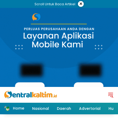
Skip
×
Scroll Untuk Baca Artikel
to
content
Home
Nasional
Daerah
Advertorial
Huk