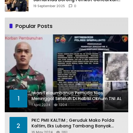
Pemberdayaan Perempuan
19 September 2025
0
Popular Posts
Iwan Telaumbanua Pemuda Nias
1
Meninggal Setelah Di Habisi Oknum TNI AL
1 April 2024
1204
PKC PMII KALTIM ; Geruduk Mako Polda
2
Kaltim, Eks Lubang Tambang Banyak
Menelan Korban
16 May 2024
1161