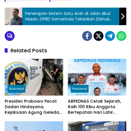
Penerapan Sistem Satu Arah di Jalan Abul
Hasan, DPRD Samarinda Tekankan Dishub
Harus Siap Evaluasi dan Memperbaiki
Related Posts
Nasional
Nasional
Presiden Prabowo Pecat
ABPEDNAS Cetak Sejarah,
Dadan Hindayana,
Raih 100 Ribu Anggota
Kejaksaan Agung Geledah
Bertepatan Hari Lahir
Kantor BGN Pusat
Pancasila 2026