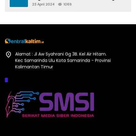
Pesta Politik 2024
23 April 2024
1069
Alamat : Jl Aw Syahrani Gg 3B. Kel Air Hitam.
Kec Samarinda Ulu Kota Samarinda - Provinsi
Kalimantan Timur
Afiliasi :