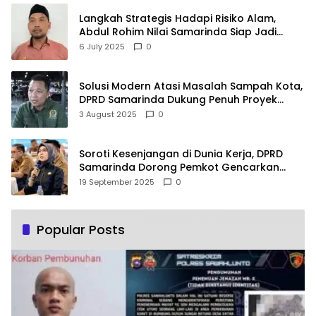
Langkah Strategis Hadapi Risiko Alam,
Abdul Rohim Nilai Samarinda Siap Jadi
Pusat Logistik Bencana Kalimantan
6 July 2025
0
Solusi Modern Atasi Masalah Sampah Kota,
DPRD Samarinda Dukung Penuh Proyek
PLTSA
3 August 2025
0
Soroti Kesenjangan di Dunia Kerja, DPRD
Samarinda Dorong Pemkot Gencarkan
Pemberdayaan Perempuan
19 September 2025
0
Popular Posts