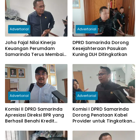
Advertorial
Advertorial
Joha Fajal Nilai Kinerja
DPRD Samarinda Dorong
Keuangan Perumdam
Kesejahteraan Pasukan
Samarinda Terus Membaik,
Kuning DLH Ditingkatkan
Ketergantungan pada
Subsidi Berkurang
Advertorial
Advertorial
Komisi II DPRD Samarinda
Komisi I DPRD Samarinda
Apresiasi Direksi BPR yang
Dorong Penataan Kabel
Berhasil Benahi Kredit
Provider untuk Tingkatkan
Bermasalah
PAD