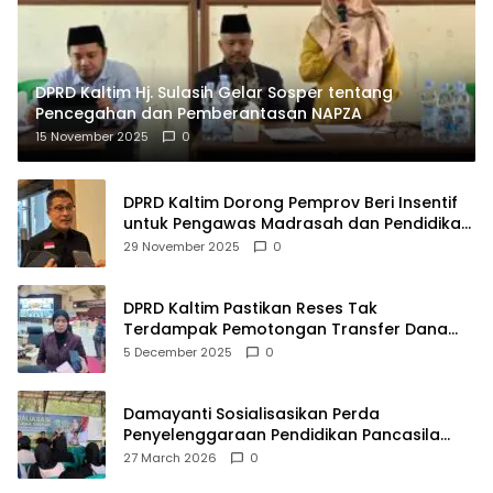
DPRD Kaltim Hj. Sulasih Gelar Sosper tentang
Pencegahan dan Pemberantasan NAPZA
15 November 2025
0
DPRD Kaltim Dorong Pemprov Beri Insentif
untuk Pengawas Madrasah dan Pendidikan
Agama
29 November 2025
0
DPRD Kaltim Pastikan Reses Tak
Terdampak Pemotongan Transfer Dana
Pusat
5 December 2025
0
Damayanti Sosialisasikan Perda
Penyelenggaraan Pendidikan Pancasila
dan Wawasan Kebangsaan
27 March 2026
0