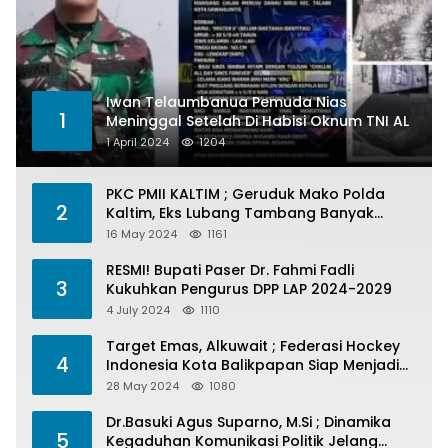
Iwan Telaumbanua Pemuda Nias
1
Meninggal Setelah Di Habisi Oknum TNI AL
1 April 2024
1204
PKC PMII KALTIM ; Geruduk Mako Polda
2
Kaltim, Eks Lubang Tambang Banyak
Menelan Korban
16 May 2024
1161
RESMI! Bupati Paser Dr. Fahmi Fadli
3
Kukuhkan Pengurus DPP LAP 2024-2029
4 July 2024
1110
Target Emas, Alkuwait ; Federasi Hockey
4
Indonesia Kota Balikpapan Siap Menjadi
Barometer Prestasi Di Kaltim
28 May 2024
1080
Dr.Basuki Agus Suparno, M.Si ; Dinamika
5
Kegaduhan Komunikasi Politik Jelang