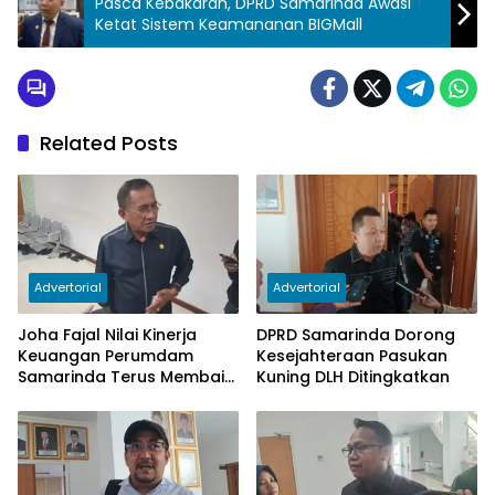
Pasca Kebakaran, DPRD Samarinda Awasi
Ketat Sistem Keamananan BIGMall
Related Posts
Advertorial
Advertorial
Joha Fajal Nilai Kinerja
DPRD Samarinda Dorong
Keuangan Perumdam
Kesejahteraan Pasukan
Samarinda Terus Membaik,
Kuning DLH Ditingkatkan
Ketergantungan pada
Subsidi Berkurang