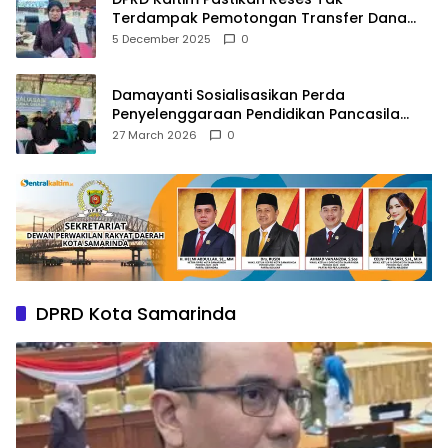
Terdampak Pemotongan Transfer Dana
Pusat
5 December 2025
0
Damayanti Sosialisasikan Perda
Penyelenggaraan Pendidikan Pancasila
dan Wawasan Kebangsaan
27 March 2026
0
DPRD Kota Samarinda