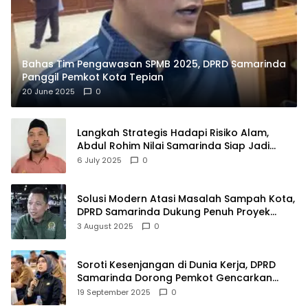
Bahas Tim Pengawasan SPMB 2025, DPRD Samarinda
Panggil Pemkot Kota Tepian
20 June 2025
0
Langkah Strategis Hadapi Risiko Alam,
Abdul Rohim Nilai Samarinda Siap Jadi
Pusat Logistik Bencana Kalimantan
6 July 2025
0
Solusi Modern Atasi Masalah Sampah Kota,
DPRD Samarinda Dukung Penuh Proyek
PLTSA
3 August 2025
0
Soroti Kesenjangan di Dunia Kerja, DPRD
Samarinda Dorong Pemkot Gencarkan
Pemberdayaan Perempuan
19 September 2025
0