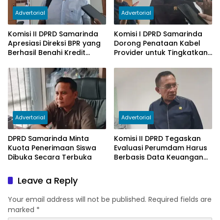
Advertorial
Advertorial
Komisi II DPRD Samarinda
Komisi I DPRD Samarinda
Apresiasi Direksi BPR yang
Dorong Penataan Kabel
Berhasil Benahi Kredit
Provider untuk Tingkatkan
Bermasalah
PAD
Advertorial
Advertorial
DPRD Samarinda Minta
Komisi II DPRD Tegaskan
Kuota Penerimaan Siswa
Evaluasi Perumdam Harus
Dibuka Secara Terbuka
Berbasis Data Keuangan
Terverifikasi
Leave a Reply
Your email address will not be published.
Required fields are
marked
*