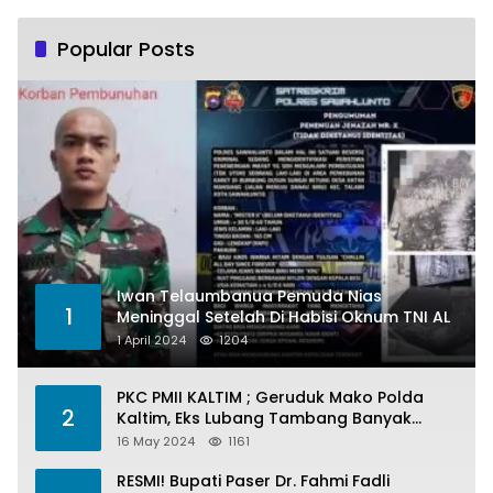
Popular Posts
Iwan Telaumbanua Pemuda Nias
1
Meninggal Setelah Di Habisi Oknum TNI AL
1 April 2024
1204
PKC PMII KALTIM ; Geruduk Mako Polda
2
Kaltim, Eks Lubang Tambang Banyak
Menelan Korban
16 May 2024
1161
RESMI! Bupati Paser Dr. Fahmi Fadli