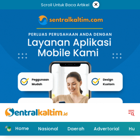
Skip
×
Scroll Untuk Baca Artikel
to
content
Home
Nasional
Daerah
Advertorial
Huk