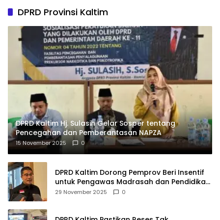
DPRD Provinsi Kaltim
DPRD Kaltim Hj. Sulasih Gelar Sosper tentang
Pencegahan dan Pemberantasan NAPZA
15 November 2025
0
DPRD Kaltim Dorong Pemprov Beri Insentif
untuk Pengawas Madrasah dan Pendidikan
Agama
29 November 2025
0
DPRD Kaltim Pastikan Reses Tak