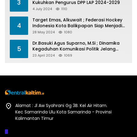
3
Kukuhkan Pengurus DPP LAP 2024-2029
4 July 2024
1110
Target Emas, Alkuwait ; Federasi Hockey
4
Indonesia Kota Balikpapan Siap Menjadi
Barometer Prestasi Di Kaltim
28 May 2024
1080
Dr.Basuki Agus Suparno, M.Si ; Dinamika
5
Kegaduhan Komunikasi Politik Jelang
Pesta Politik 2024
23 April 2024
1069
Alamat : Jl Aw Syahrani Gg 3B. Kel Air Hitam.
Kec Samarinda Ulu Kota Samarinda - Provinsi
Kalimantan Timur
Afiliasi :