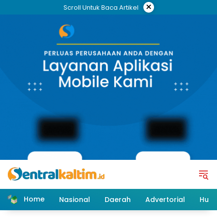
Skip
×
Scroll Untuk Baca Artikel
to
content
Home
Nasional
Daerah
Advertorial
Huk