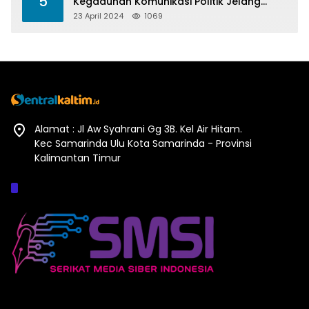
5
Kegaduhan Komunikasi Politik Jelang
Pesta Politik 2024
23 April 2024
1069
Alamat : Jl Aw Syahrani Gg 3B. Kel Air Hitam.
Kec Samarinda Ulu Kota Samarinda - Provinsi
Kalimantan Timur
Afiliasi :