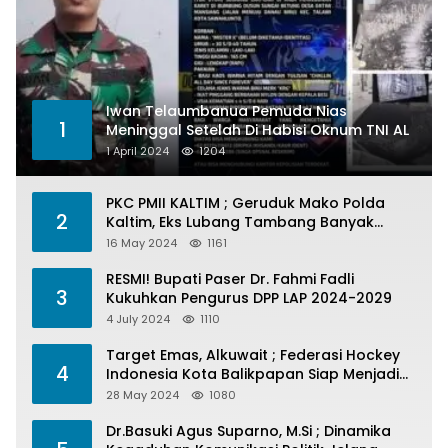
Iwan Telaumbanua Pemuda Nias
1
Meninggal Setelah Di Habisi Oknum TNI AL
1 April 2024
1204
PKC PMII KALTIM ; Geruduk Mako Polda
2
Kaltim, Eks Lubang Tambang Banyak
Menelan Korban
16 May 2024
1161
RESMI! Bupati Paser Dr. Fahmi Fadli
3
Kukuhkan Pengurus DPP LAP 2024-2029
4 July 2024
1110
Target Emas, Alkuwait ; Federasi Hockey
4
Indonesia Kota Balikpapan Siap Menjadi
Barometer Prestasi Di Kaltim
28 May 2024
1080
Dr.Basuki Agus Suparno, M.Si ; Dinamika