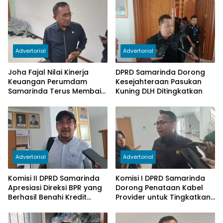
Advertorial
Advertorial
Joha Fajal Nilai Kinerja
DPRD Samarinda Dorong
Keuangan Perumdam
Kesejahteraan Pasukan
Samarinda Terus Membaik,
Kuning DLH Ditingkatkan
Ketergantungan pada
Subsidi Berkurang
Advertorial
Advertorial
Komisi II DPRD Samarinda
Komisi I DPRD Samarinda
Apresiasi Direksi BPR yang
Dorong Penataan Kabel
Berhasil Benahi Kredit
Provider untuk Tingkatkan
Bermasalah
PAD