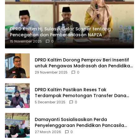
DPRD Kaltim Hj. Sulasih Gelar Sosper tentang
Pencegahan dan Pemberantasan NAPZA
15 November 2025
0
DPRD Kaltim Dorong Pemprov Beri Insentif
untuk Pengawas Madrasah dan Pendidikan
Agama
29 November 2025
0
DPRD Kaltim Pastikan Reses Tak
Terdampak Pemotongan Transfer Dana
Pusat
5 December 2025
0
Damayanti Sosialisasikan Perda
Penyelenggaraan Pendidikan Pancasila
dan Wawasan Kebangsaan
27 March 2026
0