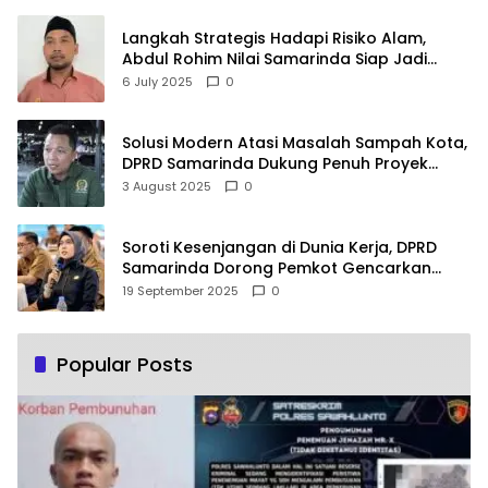
Langkah Strategis Hadapi Risiko Alam,
Abdul Rohim Nilai Samarinda Siap Jadi
Pusat Logistik Bencana Kalimantan
6 July 2025
0
Solusi Modern Atasi Masalah Sampah Kota,
DPRD Samarinda Dukung Penuh Proyek
PLTSA
3 August 2025
0
Soroti Kesenjangan di Dunia Kerja, DPRD
Samarinda Dorong Pemkot Gencarkan
Pemberdayaan Perempuan
19 September 2025
0
Popular Posts