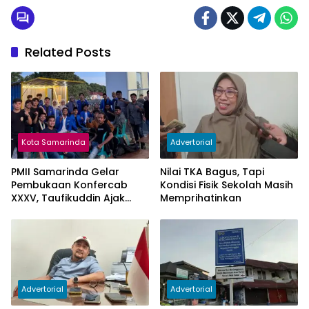
Related Posts
Kota Samarinda
Advertorial
PMII Samarinda Gelar
Nilai TKA Bagus, Tapi
Pembukaan Konfercab
Kondisi Fisik Sekolah Masih
XXXV, Taufikuddin Ajak
Memprihatinkan
Seluruh Kader Perkuat
Persatuan
Advertorial
Advertorial