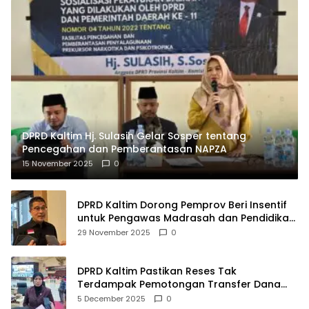
DPRD Kaltim Hj. Sulasih Gelar Sosper tentang
Pencegahan dan Pemberantasan NAPZA
15 November 2025
0
DPRD Kaltim Dorong Pemprov Beri Insentif
untuk Pengawas Madrasah dan Pendidikan
Agama
29 November 2025
0
DPRD Kaltim Pastikan Reses Tak
Terdampak Pemotongan Transfer Dana
Pusat
5 December 2025
0