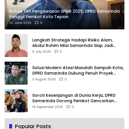
Bahas Tim Pengawasan SPMB 2025, DPRD Samarinda
Panggil Pemkot Kota Tepian
20 June 2025
0
Langkah Strategis Hadapi Risiko Alam,
Abdul Rohim Nilai Samarinda Siap Jadi
Pusat Logistik Bencana Kalimantan
6 July 2025
0
Solusi Modern Atasi Masalah Sampah Kota,
DPRD Samarinda Dukung Penuh Proyek
PLTSA
3 August 2025
0
Soroti Kesenjangan di Dunia Kerja, DPRD
Samarinda Dorong Pemkot Gencarkan
Pemberdayaan Perempuan
19 September 2025
0
Popular Posts