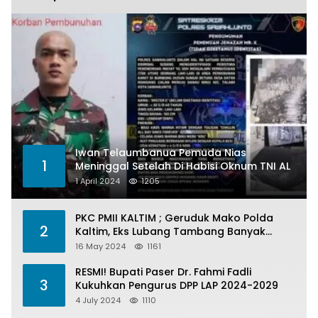
Iwan Telaumbanua Pemuda Nias
1
Meninggal Setelah Di Habisi Oknum TNI AL
1 April 2024
1205
PKC PMII KALTIM ; Geruduk Mako Polda
2
Kaltim, Eks Lubang Tambang Banyak
Menelan Korban
16 May 2024
1161
RESMI! Bupati Paser Dr. Fahmi Fadli
3
Kukuhkan Pengurus DPP LAP 2024-2029
4 July 2024
1110