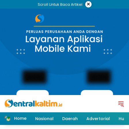
Skip
×
Scroll Untuk Baca Artikel
to
content
Home
Nasional
Daerah
Advertorial
Huk