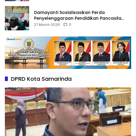
Damayanti Sosialisasikan Perda
Penyelenggaraan Pendidikan Pancasila
dan Wawasan Kebangsaan
27 March 2026
0
DPRD Kota Samarinda