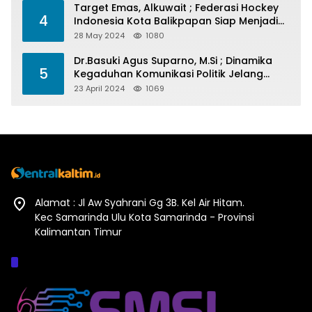
Target Emas, Alkuwait ; Federasi Hockey
4
Indonesia Kota Balikpapan Siap Menjadi
Barometer Prestasi Di Kaltim
28 May 2024
1080
Dr.Basuki Agus Suparno, M.Si ; Dinamika
5
Kegaduhan Komunikasi Politik Jelang
Pesta Politik 2024
23 April 2024
1069
Alamat : Jl Aw Syahrani Gg 3B. Kel Air Hitam.
Kec Samarinda Ulu Kota Samarinda - Provinsi
Kalimantan Timur
Afiliasi :