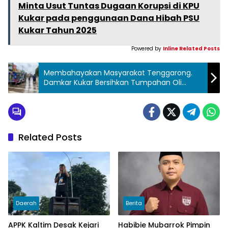
Minta Usut Tuntas Dugaan Korupsi di KPU
Kukar pada penggunaan Dana Hibah PSU
Kukar Tahun 2025
Powered by
Inline Related Posts
Membahayakan Masyarakat Tenggarong.
Damkar Kukar Bersihkan Tumpahan Oli
Depan Richeese Factory
Related Posts
Daerah
Berita
APPK Kaltim Desak Kejari
Habibie Mubarrok Pimpin