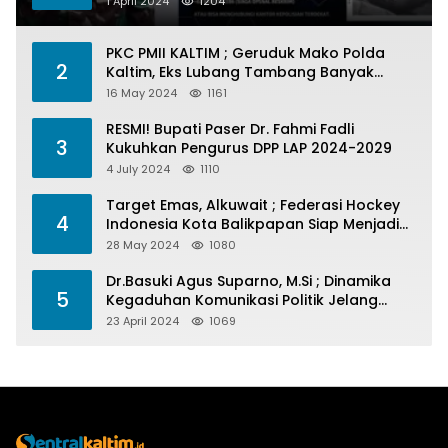
1 April 2024
1204
PKC PMII KALTIM ; Geruduk Mako Polda
2
Kaltim, Eks Lubang Tambang Banyak
Menelan Korban
16 May 2024
1161
RESMI! Bupati Paser Dr. Fahmi Fadli
3
Kukuhkan Pengurus DPP LAP 2024-2029
4 July 2024
1110
Target Emas, Alkuwait ; Federasi Hockey
4
Indonesia Kota Balikpapan Siap Menjadi
Barometer Prestasi Di Kaltim
28 May 2024
1080
Dr.Basuki Agus Suparno, M.Si ; Dinamika
5
Kegaduhan Komunikasi Politik Jelang
Pesta Politik 2024
23 April 2024
1069