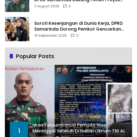
PLTSA
3 August 2025
0
Soroti Kesenjangan di Dunia Kerja, DPRD
Samarinda Dorong Pemkot Gencarkan
Pemberdayaan Perempuan
19 September 2025
0
Popular Posts
Iwan Telaumbanua Pemuda Nias
1
Meninggal Setelah Di Habisi Oknum TNI AL