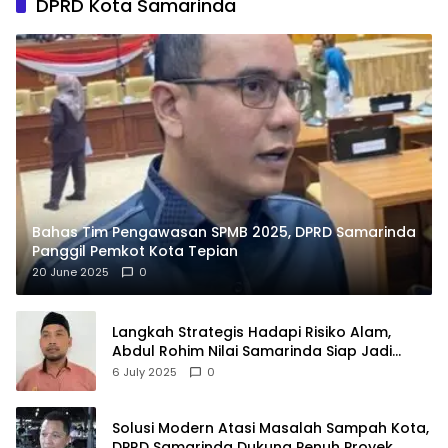
DPRD Kota Samarinda
Bahas Tim Pengawasan SPMB 2025, DPRD Samarinda
Panggil Pemkot Kota Tepian
20 June 2025
0
Langkah Strategis Hadapi Risiko Alam,
Abdul Rohim Nilai Samarinda Siap Jadi
Pusat Logistik Bencana Kalimantan
6 July 2025
0
Solusi Modern Atasi Masalah Sampah Kota,
DPRD Samarinda Dukung Penuh Proyek