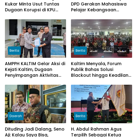
Kukar Minta Usut Tuntas
DPD Gerakan Mahasiswa
Dugaan Korupsi di KPU
Pelajar Kebangsaan
Kukar pada penggunaan
Kalimantan Timur.
Dana Hibah PSU Kukar
Tahun 2025
Berita
Berita
AMPPH KALTIM Gelar Aksi di
Kaltim Menyala, Forum
Kejati Kaltim, Dugaan
Publik Bahas Solusi
Penyimpangan Aktivitas
Blackout hingga Keadilan
Bongkar Muat Cangkang
Tarif Listrik di Pelosok Desa
Sawit di Logpond Tubaan
Daerah
Berita
Dituding Jadi Dalang, Seno
H. Abdul Rahman Agus
Aji: Kalau Saya Bisa,
Terpilih Sebagai Ketua