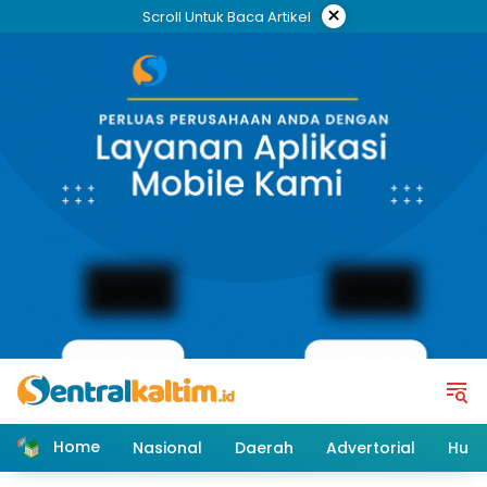
Skip
×
Scroll Untuk Baca Artikel
to
content
Home
Nasional
Daerah
Advertorial
Huk