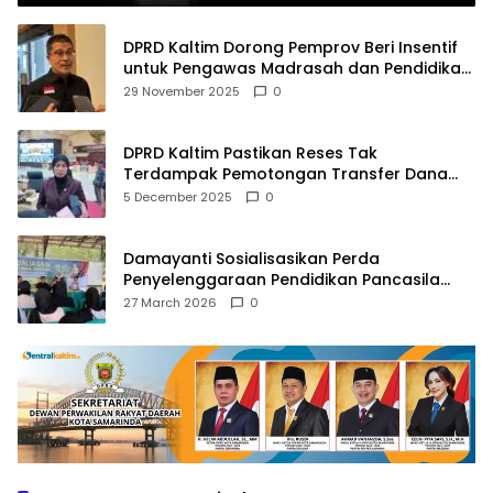
DPRD Kaltim Dorong Pemprov Beri Insentif
untuk Pengawas Madrasah dan Pendidikan
Agama
29 November 2025
0
DPRD Kaltim Pastikan Reses Tak
Terdampak Pemotongan Transfer Dana
Pusat
5 December 2025
0
Damayanti Sosialisasikan Perda
Penyelenggaraan Pendidikan Pancasila
dan Wawasan Kebangsaan
27 March 2026
0