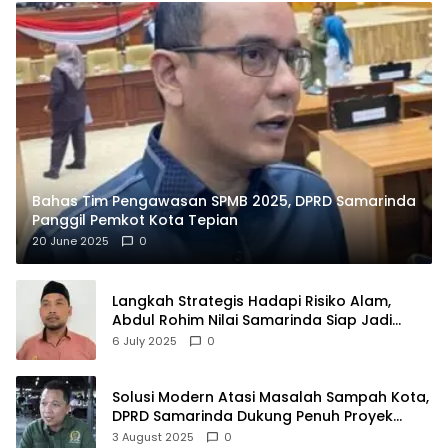
Bahas Tim Pengawasan SPMB 2025, DPRD Samarinda
Panggil Pemkot Kota Tepian
20 June 2025
0
Langkah Strategis Hadapi Risiko Alam,
Abdul Rohim Nilai Samarinda Siap Jadi
Pusat Logistik Bencana Kalimantan
6 July 2025
0
Solusi Modern Atasi Masalah Sampah Kota,
DPRD Samarinda Dukung Penuh Proyek
PLTSA
3 August 2025
0