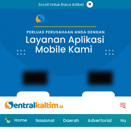
Skip
×
Scroll Untuk Baca Artikel
to
content
Home
Nasional
Daerah
Advertorial
Huk