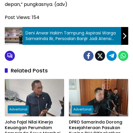
depan,” pungkasnya. (adv)
Post Views:
154
Deni Anwar Hakim Tampung Aspirasi Warga
Samarinda Ilir, Persoalan Banjir Jadi Atensi
Khusus
Related Posts
Advertorial
Advertorial
Joha Fajal Nilai Kinerja
DPRD Samarinda Dorong
Keuangan Perumdam
Kesejahteraan Pasukan