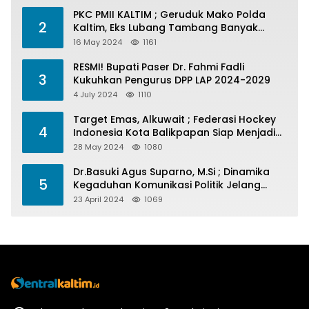
PKC PMII KALTIM ; Geruduk Mako Polda
2
Kaltim, Eks Lubang Tambang Banyak
Menelan Korban
16 May 2024
1161
RESMI! Bupati Paser Dr. Fahmi Fadli
3
Kukuhkan Pengurus DPP LAP 2024-2029
4 July 2024
1110
Target Emas, Alkuwait ; Federasi Hockey
4
Indonesia Kota Balikpapan Siap Menjadi
Barometer Prestasi Di Kaltim
28 May 2024
1080
Dr.Basuki Agus Suparno, M.Si ; Dinamika
5
Kegaduhan Komunikasi Politik Jelang
Pesta Politik 2024
23 April 2024
1069