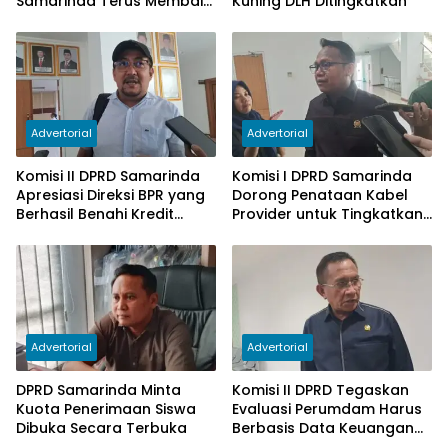
Samarinda Terus Membaik,
Kuning DLH Ditingkatkan
Ketergantungan pada
Subsidi Berkurang
Advertorial
Advertorial
Komisi II DPRD Samarinda
Komisi I DPRD Samarinda
Apresiasi Direksi BPR yang
Dorong Penataan Kabel
Berhasil Benahi Kredit
Provider untuk Tingkatkan
Bermasalah
PAD
Advertorial
Advertorial
DPRD Samarinda Minta
Komisi II DPRD Tegaskan
Kuota Penerimaan Siswa
Evaluasi Perumdam Harus
Dibuka Secara Terbuka
Berbasis Data Keuangan
Terverifikasi