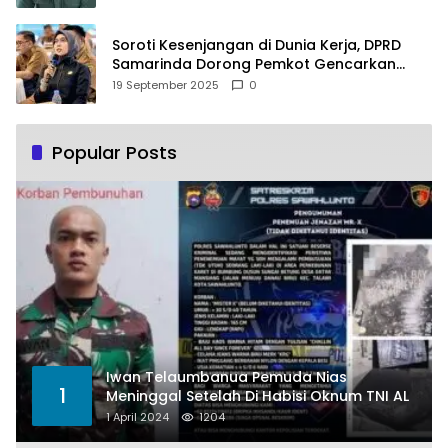
Soroti Kesenjangan di Dunia Kerja, DPRD
Samarinda Dorong Pemkot Gencarkan
Pemberdayaan Perempuan
19 September 2025
0
Popular Posts
Iwan Telaumbanua Pemuda Nias
1
Meninggal Setelah Di Habisi Oknum TNI AL
1 April 2024
1204