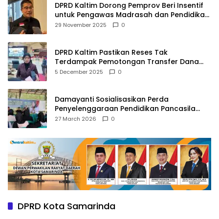
DPRD Kaltim Dorong Pemprov Beri Insentif
untuk Pengawas Madrasah dan Pendidikan
Agama
29 November 2025
0
DPRD Kaltim Pastikan Reses Tak
Terdampak Pemotongan Transfer Dana
Pusat
5 December 2025
0
Damayanti Sosialisasikan Perda
Penyelenggaraan Pendidikan Pancasila
dan Wawasan Kebangsaan
27 March 2026
0
DPRD Kota Samarinda