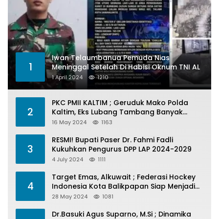
Iwan Telaumbanua Pemuda Nias
1
Meninggal Setelah Di Habisi Oknum TNI AL
1 April 2024
1210
PKC PMII KALTIM ; Geruduk Mako Polda
2
Kaltim, Eks Lubang Tambang Banyak
Menelan Korban
16 May 2024
1163
RESMI! Bupati Paser Dr. Fahmi Fadli
3
Kukuhkan Pengurus DPP LAP 2024-2029
4 July 2024
1111
Target Emas, Alkuwait ; Federasi Hockey
4
Indonesia Kota Balikpapan Siap Menjadi
Barometer Prestasi Di Kaltim
28 May 2024
1081
Dr.Basuki Agus Suparno, M.Si ; Dinamika