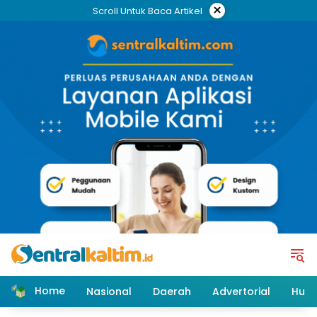
Skip
×
Scroll Untuk Baca Artikel
to
content
Home
Nasional
Daerah
Advertorial
Huk