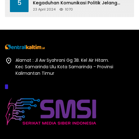
5
Kegaduhan Komunikasi Politik Jelang
Pesta Politik 2024
23 April 2024
1070
Alamat : Jl Aw Syahrani Gg 3B. Kel Air Hitam.
Kec Samarinda Ulu Kota Samarinda - Provinsi
Kalimantan Timur
Afiliasi :