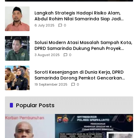
Langkah Strategis Hadapi Risiko Alam,
Abdul Rohim Nilai Samarinda Siap Jadi
Pusat Logistik Bencana Kalimantan
6 July 2025
0
Solusi Modern Atasi Masalah Sampah Kota,
DPRD Samarinda Dukung Penuh Proyek
PLTSA
3 August 2025
0
Soroti Kesenjangan di Dunia Kerja, DPRD
Samarinda Dorong Pemkot Gencarkan
Pemberdayaan Perempuan
19 September 2025
0
Popular Posts