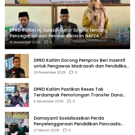
DPRD Kaltim Hj. Sulasih Gelar Sosper tentang
Pencegahan dan Pemberantasan NAPZA
15 November 2025
0
DPRD Kaltim Dorong Pemprov Beri Insentif
untuk Pengawas Madrasah dan Pendidikan
Agama
29 November 2025
0
DPRD Kaltim Pastikan Reses Tak
Terdampak Pemotongan Transfer Dana
Pusat
5 December 2025
0
Damayanti Sosialisasikan Perda
Penyelenggaraan Pendidikan Pancasila
dan Wawasan Kebangsaan
27 March 2026
0