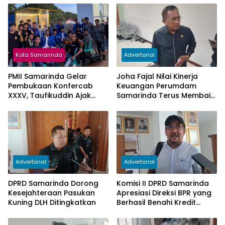
Kota Samarinda
Advertorial
PMII Samarinda Gelar
Joha Fajal Nilai Kinerja
Pembukaan Konfercab
Keuangan Perumdam
XXXV, Taufikuddin Ajak
Samarinda Terus Membaik,
Seluruh Kader Perkuat
Ketergantungan pada
Persatuan
Subsidi Berkurang
Advertorial
Advertorial
DPRD Samarinda Dorong
Komisi II DPRD Samarinda
Kesejahteraan Pasukan
Apresiasi Direksi BPR yang
Kuning DLH Ditingkatkan
Berhasil Benahi Kredit
Bermasalah