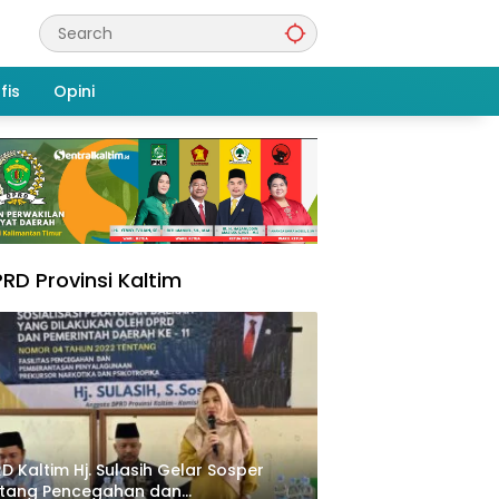
fis
Opini
RD Provinsi Kaltim
D Kaltim Hj. Sulasih Gelar Sosper
ntang Pencegahan dan