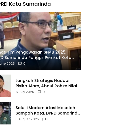
PRD Kota Samarinda
has Tim Pengawasan SPMB 2025,
D Samarinda Panggil Pemkot Kota
ian
June 2025
0
Langkah Strategis Hadapi
Risiko Alam, Abdul Rohim Nilai
Samarinda Siap Jadi Pusat
6 July 2025
0
Logistik Bencana Kalimantan
Solusi Modern Atasi Masalah
Sampah Kota, DPRD Samarinda
Dukung Penuh Proyek PLTSA
3 August 2025
0