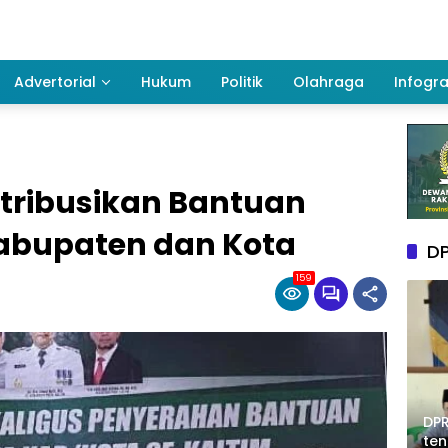
Advertorial
Hukum
Politik
Olahraga
Infogra
stribusikan Bantuan
Kabupaten dan Kota
DP
159
DPR
te