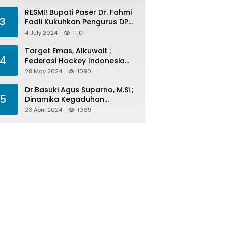
Menelan Korban
RESMI! Bupati Paser Dr. Fahmi
3
Fadli Kukuhkan Pengurus DPP
LAP 2024-2029
4 July 2024
1110
Target Emas, Alkuwait ;
4
Federasi Hockey Indonesia
Kota Balikpapan Siap Menjadi
28 May 2024
1080
Barometer Prestasi Di Kaltim
Dr.Basuki Agus Suparno, M.Si ;
5
Dinamika Kegaduhan
Komunikasi Politik Jelang
23 April 2024
1069
Pesta Politik 2024