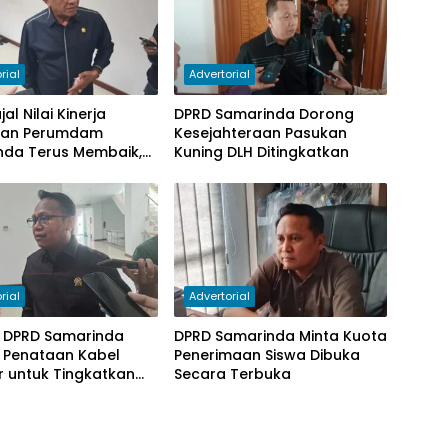
rial
Advertorial
al Nilai Kinerja
DPRD Samarinda Dorong
gan Perumdam
Kesejahteraan Pasukan
nda Terus Membaik,
Kuning DLH Ditingkatkan
antungan pada
 Berkurang
rial
Advertorial
I DPRD Samarinda
DPRD Samarinda Minta Kuota
 Penataan Kabel
Penerimaan Siswa Dibuka
r untuk Tingkatkan
Secara Terbuka