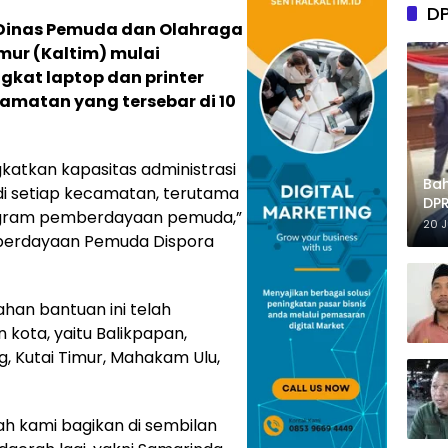
D
 Dinas Pemuda dan Olahraga
mur (Kaltim) mulai
gkat laptop dan printer
amatan yang tersebar di 10
katkan kapasitas administrasi
Ba
i setiap kecamatan, terutama
DPR
ogram pemberdayaan pemuda,”
Tep
20 
emberdayaan Pemuda Dispora
an bantuan ini telah
 kota, yaitu Balikpapan,
g, Kutai Timur, Mahakam Ulu,
dah kami bagikan di sembilan