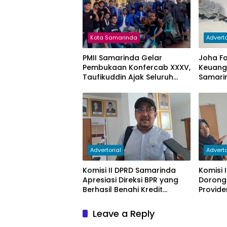
Kota Samarinda
Adverto
PMII Samarinda Gelar
Joha Faj
Pembukaan Konfercab XXXV,
Keuan
Taufikuddin Ajak Seluruh
Samari
Kader Perkuat Persatuan
Keterg
Subsidi
Advertorial
Adverto
Komisi II DPRD Samarinda
Komisi 
Apresiasi Direksi BPR yang
Dorong
Berhasil Benahi Kredit
Provide
Bermasalah
PAD
Leave a Reply