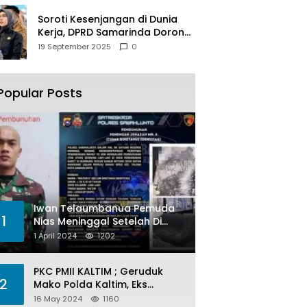
Soroti Kesenjangan di Dunia
Kerja, DPRD Samarinda Dorong
Pemkot Gencarkan
19 September 2025
0
Pemberdayaan Perempuan
Popular Posts
Iwan Telaumbanua Pemuda
1
Nias Meninggal Setelah Di
Habisi Oknum TNI AL
1 April 2024
1202
PKC PMII KALTIM ; Geruduk
2
Mako Polda Kaltim, Eks
Lubang Tambang Banyak
16 May 2024
1160