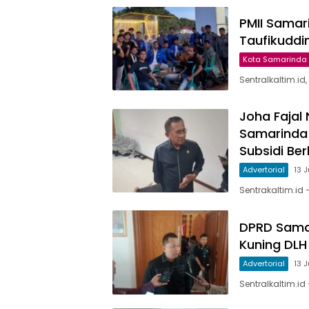
PMII Samar
Taufikuddi
Kota Samarinda
Sentralkaltim.i
Joha Fajal
Samarinda
Subsidi Be
Advertorial
13 
Sentrakaltim.id
DPRD Sama
Kuning DLH
Advertorial
13 
Sentralkaltim.id