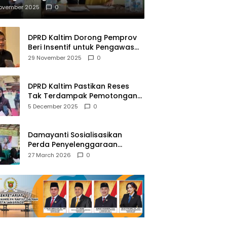
mberantasan NAPZA
November 2025
0
DPRD Kaltim Dorong Pemprov
Beri Insentif untuk Pengawas
Madrasah dan Pendidikan
29 November 2025
0
Agama
DPRD Kaltim Pastikan Reses
Tak Terdampak Pemotongan
Transfer Dana Pusat
5 December 2025
0
Damayanti Sosialisasikan
Perda Penyelenggaraan
Pendidikan Pancasila dan
27 March 2026
0
Wawasan Kebangsaan