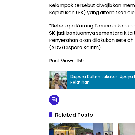
Kelompok tersebut diwajibkan memili
Keputusan (SK) yang diterbitkan o
“Beberapa Karang Taruna di kabupa
SK, jadi bantuannya sementara kita 
Penyerahan akan dilakukan setelah S
(ADV/Dispora Kaltim)
Post Views:
159
Dispora Kaltim Lakukan Upaya P
Pelatihan
Related Posts