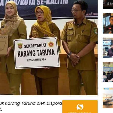
Pe
15 
uk Karang Taruna oleh Dispora
m.