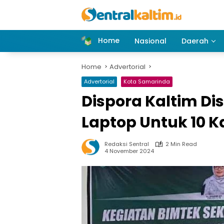
Skip
to
content
Home
Nasional
Daerah
Home
Advertorial
Advertorial
Kota Samarinda
Dispora Kaltim Di
Laptop Untuk 10 
Redaksi Sentral
2 Min Read
4 November 2024