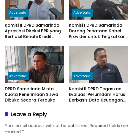
Advertorial
Advertorial
Komisi II DPRD Samarinda
Komisi I DPRD Samarinda
Apresiasi Direksi BPR yang
Dorong Penataan Kabel
Berhasil Benahi Kredit
Provider untuk Tingkatkan
Bermasalah
PAD
Advertorial
Advertorial
DPRD Samarinda Minta
Komisi II DPRD Tegaskan
Kuota Penerimaan Siswa
Evaluasi Perumdam Harus
Dibuka Secara Terbuka
Berbasis Data Keuangan
Terverifikasi
Leave a Reply
Your email address will not be published.
Required fields are
marked
*