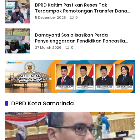
DPRD Kaltim Pastikan Reses Tak
Terdampak Pemotongan Transfer Dana
Pusat
5 December 2025
0
Damayanti Sosialisasikan Perda
Penyelenggaraan Pendidikan Pancasila
dan Wawasan Kebangsaan
27 March 2026
0
DPRD Kota Samarinda