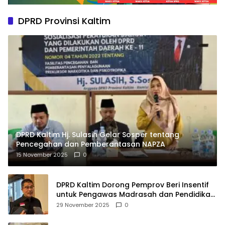
DPRD Provinsi Kaltim
DPRD Kaltim Hj. Sulasih Gelar Sosper tentang
Pencegahan dan Pemberantasan NAPZA
15 November 2025
0
DPRD Kaltim Dorong Pemprov Beri Insentif
untuk Pengawas Madrasah dan Pendidikan
Agama
29 November 2025
0