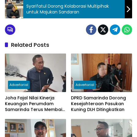
Syarifatul Dorong Kolaborasi Multipihak
untuk Majukan Sandaran
Related Posts
Advertorial
Advertorial
Joha Fajal Nilai Kinerja
DPRD Samarinda Dorong
Keuangan Perumdam
Kesejahteraan Pasukan
Samarinda Terus Membaik,
Kuning DLH Ditingkatkan
Ketergantungan pada
Subsidi Berkurang