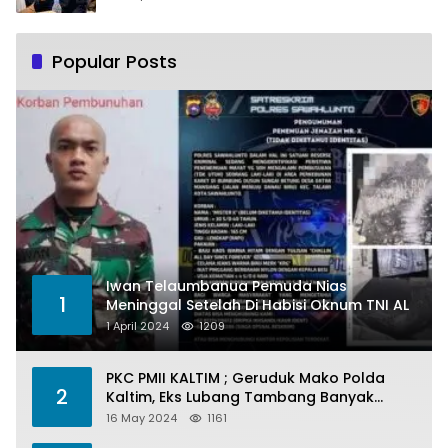
Popular Posts
Iwan Telaumbanua Pemuda Nias
1
Meninggal Setelah Di Habisi Oknum TNI AL
1 April 2024
1209
PKC PMII KALTIM ; Geruduk Mako Polda
2
Kaltim, Eks Lubang Tambang Banyak
Menelan Korban
16 May 2024
1161