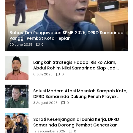
Bahas Tim Pengawasan SPMB 2025, DPRD Samarinda
Panggil Pemkot Kota Tepian
20 June 2025
0
Langkah Strategis Hadapi Risiko Alam,
Abdul Rohim Nilai Samarinda Siap Jadi
Pusat Logistik Bencana Kalimantan
6 July 2025
0
Solusi Modern Atasi Masalah Sampah Kota,
DPRD Samarinda Dukung Penuh Proyek
PLTSA
3 August 2025
0
Soroti Kesenjangan di Dunia Kerja, DPRD
Samarinda Dorong Pemkot Gencarkan
Pemberdayaan Perempuan
19 September 2025
0