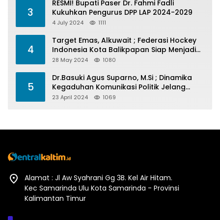
RESMI! Bupati Paser Dr. Fahmi Fadli
3
Kukuhkan Pengurus DPP LAP 2024-2029
4 July 2024
1111
Target Emas, Alkuwait ; Federasi Hockey
4
Indonesia Kota Balikpapan Siap Menjadi
Barometer Prestasi Di Kaltim
28 May 2024
1080
Dr.Basuki Agus Suparno, M.Si ; Dinamika
5
Kegaduhan Komunikasi Politik Jelang
Pesta Politik 2024
23 April 2024
1069
Alamat : Jl Aw Syahrani Gg 3B. Kel Air Hitam.
Kec Samarinda Ulu Kota Samarinda - Provinsi
Kalimantan Timur
Afiliasi :