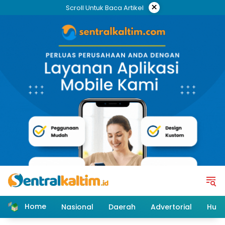
Skip
×
Scroll Untuk Baca Artikel
to
content
Home
Nasional
Daerah
Advertorial
Huk