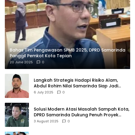
Bahas Tim Pengawasan SPMB 2025, DPRD Samarinda
Panggil Pemkot Kota Tepian
20 June 2025
0
Langkah Strategis Hadapi Risiko Alam,
Abdul Rohim Nilai Samarinda Siap Jadi
Pusat Logistik Bencana Kalimantan
6 July 2025
0
Solusi Modern Atasi Masalah Sampah Kota,
DPRD Samarinda Dukung Penuh Proyek
PLTSA
3 August 2025
0