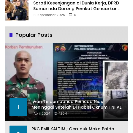
Soroti Kesenjangan di Dunia Kerja, DPRD
Samarinda Dorong Pemkot Gencarkan
Pemberdayaan Perempuan
19 September 2025
0
Popular Posts
Iwan Telaumbanua Pemuda Nias
1
Meninggal Setelah Di Habisi Oknum TNI AL
1 April 2024
1204
PKC PMII KALTIM ; Geruduk Mako Polda