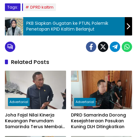
Tags:
DPRD kaltim
PKB Siapkan Gugatan ke PTUN, Polemik
Penetapan KPID Kaltim Berlanjut
Related Posts
Advertorial
Advertorial
Joha Fajal Nilai Kinerja
DPRD Samarinda Dorong
Keuangan Perumdam
Kesejahteraan Pasukan
Samarinda Terus Membaik,
Kuning DLH Ditingkatkan
Ketergantungan pada