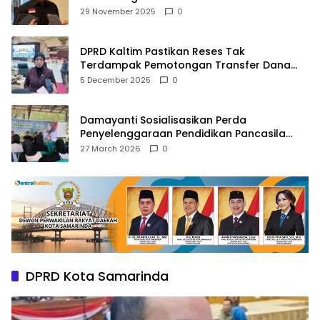
Agama
29 November 2025
0
DPRD Kaltim Pastikan Reses Tak
Terdampak Pemotongan Transfer Dana
Pusat
5 December 2025
0
Damayanti Sosialisasikan Perda
Penyelenggaraan Pendidikan Pancasila
dan Wawasan Kebangsaan
27 March 2026
0
DPRD Kota Samarinda