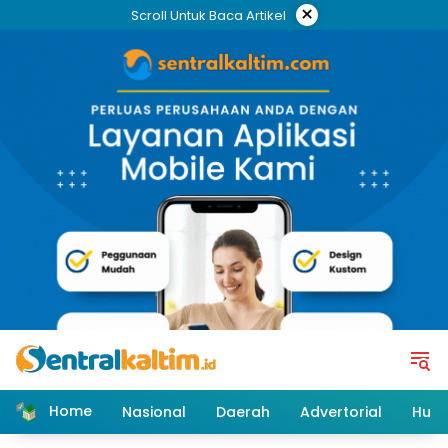
Skip
×
Scroll Untuk Baca Artikel
to
content
Home
Nasional
Daerah
Advertorial
Huk