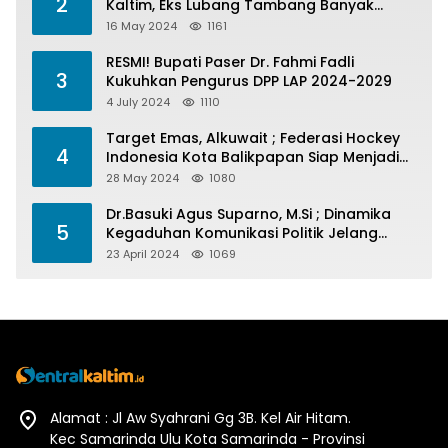
2
Kaltim, Eks Lubang Tambang Banyak
Menelan Korban
16 May 2024
1161
RESMI! Bupati Paser Dr. Fahmi Fadli
3
Kukuhkan Pengurus DPP LAP 2024-2029
4 July 2024
1110
Target Emas, Alkuwait ; Federasi Hockey
4
Indonesia Kota Balikpapan Siap Menjadi
Barometer Prestasi Di Kaltim
28 May 2024
1080
Dr.Basuki Agus Suparno, M.Si ; Dinamika
5
Kegaduhan Komunikasi Politik Jelang
Pesta Politik 2024
23 April 2024
1069
Alamat : Jl Aw Syahrani Gg 3B. Kel Air Hitam.
Kec Samarinda Ulu Kota Samarinda - Provinsi