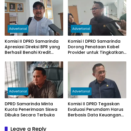
Subsidi Berkurang
Advertorial
Advertorial
Komisi II DPRD Samarinda
Komisi I DPRD Samarinda
Apresiasi Direksi BPR yang
Dorong Penataan Kabel
Berhasil Benahi Kredit
Provider untuk Tingkatkan
Bermasalah
PAD
Advertorial
Advertorial
DPRD Samarinda Minta
Komisi II DPRD Tegaskan
Kuota Penerimaan Siswa
Evaluasi Perumdam Harus
Dibuka Secara Terbuka
Berbasis Data Keuangan
Terverifikasi
Leave a Reply