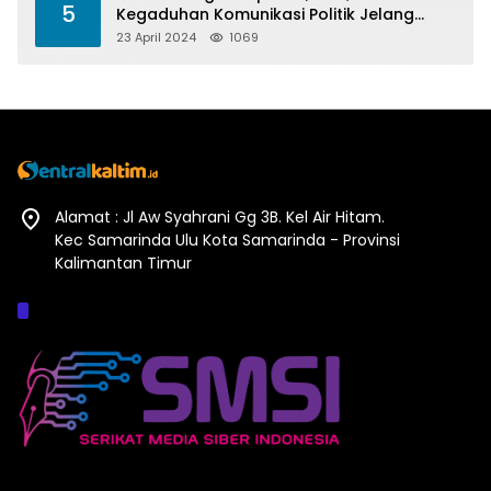
5
Kegaduhan Komunikasi Politik Jelang
Pesta Politik 2024
23 April 2024
1069
Alamat : Jl Aw Syahrani Gg 3B. Kel Air Hitam.
Kec Samarinda Ulu Kota Samarinda - Provinsi
Kalimantan Timur
Afiliasi :