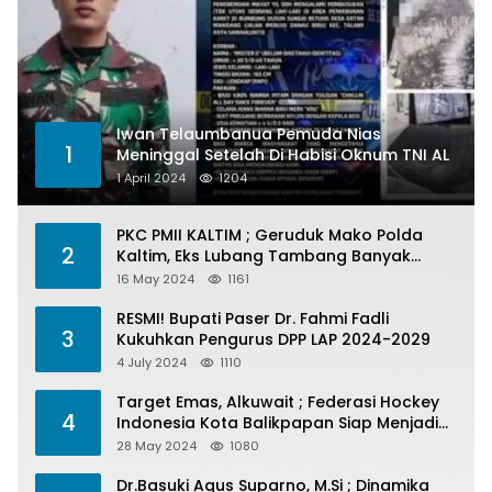
Iwan Telaumbanua Pemuda Nias
1
Meninggal Setelah Di Habisi Oknum TNI AL
1 April 2024
1204
PKC PMII KALTIM ; Geruduk Mako Polda
2
Kaltim, Eks Lubang Tambang Banyak
Menelan Korban
16 May 2024
1161
RESMI! Bupati Paser Dr. Fahmi Fadli
3
Kukuhkan Pengurus DPP LAP 2024-2029
4 July 2024
1110
Target Emas, Alkuwait ; Federasi Hockey
4
Indonesia Kota Balikpapan Siap Menjadi
Barometer Prestasi Di Kaltim
28 May 2024
1080
Dr.Basuki Agus Suparno, M.Si ; Dinamika