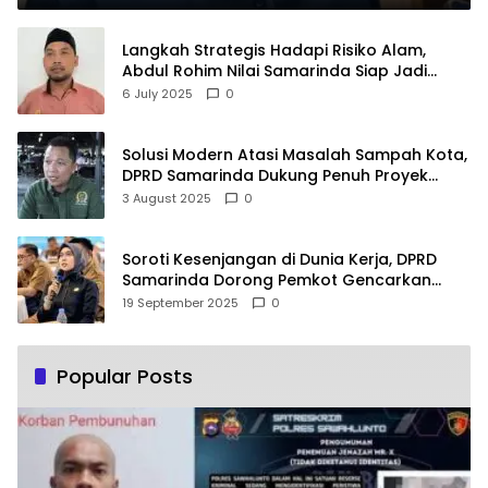
Langkah Strategis Hadapi Risiko Alam,
Abdul Rohim Nilai Samarinda Siap Jadi
Pusat Logistik Bencana Kalimantan
6 July 2025
0
Solusi Modern Atasi Masalah Sampah Kota,
DPRD Samarinda Dukung Penuh Proyek
PLTSA
3 August 2025
0
Soroti Kesenjangan di Dunia Kerja, DPRD
Samarinda Dorong Pemkot Gencarkan
Pemberdayaan Perempuan
19 September 2025
0
Popular Posts