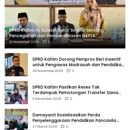
DPRD Kaltim Hj. Sulasih Gelar Sosper tentang
Pencegahan dan Pemberantasan NAPZA
15 November 2025
0
DPRD Kaltim Dorong Pemprov Beri Insentif
untuk Pengawas Madrasah dan Pendidikan
Agama
29 November 2025
0
DPRD Kaltim Pastikan Reses Tak
Terdampak Pemotongan Transfer Dana
Pusat
5 December 2025
0
Damayanti Sosialisasikan Perda
Penyelenggaraan Pendidikan Pancasila
dan Wawasan Kebangsaan
27 March 2026
0