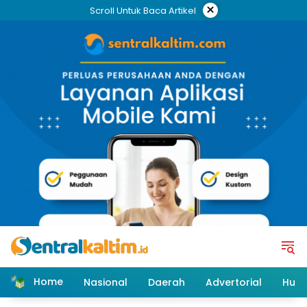
Skip
×
Scroll Untuk Baca Artikel
to
content
Home
Nasional
Daerah
Advertorial
Huk