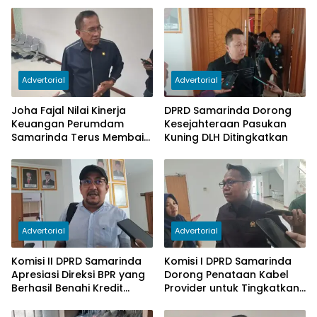
Advertorial
Advertorial
Joha Fajal Nilai Kinerja
DPRD Samarinda Dorong
Keuangan Perumdam
Kesejahteraan Pasukan
Samarinda Terus Membaik,
Kuning DLH Ditingkatkan
Ketergantungan pada
Subsidi Berkurang
Advertorial
Advertorial
Komisi II DPRD Samarinda
Komisi I DPRD Samarinda
Apresiasi Direksi BPR yang
Dorong Penataan Kabel
Berhasil Benahi Kredit
Provider untuk Tingkatkan
Bermasalah
PAD