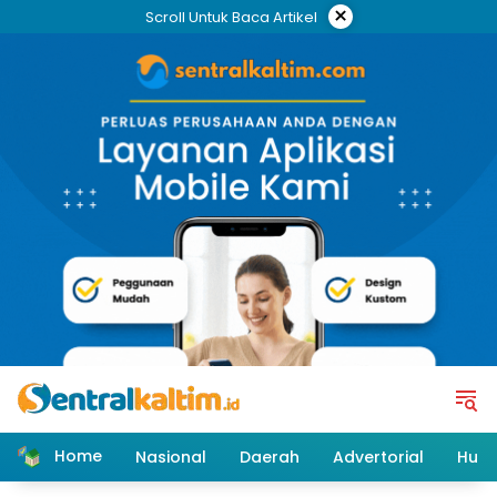
Skip
×
Scroll Untuk Baca Artikel
to
content
Home
Nasional
Daerah
Advertorial
Huk