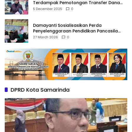
Terdampak Pemotongan Transfer Dana
Pusat
5 December 2025
0
Damayanti Sosialisasikan Perda
Penyelenggaraan Pendidikan Pancasila
dan Wawasan Kebangsaan
27 March 2026
0
DPRD Kota Samarinda