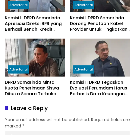
Advertorial
Advertorial
Komisi II DPRD Samarinda
Komisi I DPRD Samarinda
Apresiasi Direksi BPR yang
Dorong Penataan Kabel
Berhasil Benahi Kredit
Provider untuk Tingkatkan
Bermasalah
PAD
Advertorial
Advertorial
DPRD Samarinda Minta
Komisi II DPRD Tegaskan
Kuota Penerimaan Siswa
Evaluasi Perumdam Harus
Dibuka Secara Terbuka
Berbasis Data Keuangan
Terverifikasi
Leave a Reply
Your email address will not be published.
Required fields are
marked
*