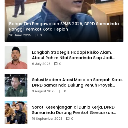
Bahas Tim Pengawasan SPMB 2025, DPRD Samarinda
Panggil Pemkot Kota Tepian
20 June 2025
0
Langkah Strategis Hadapi Risiko Alam,
Abdul Rohim Nilai Samarinda Siap Jadi
Pusat Logistik Bencana Kalimantan
6 July 2025
0
Solusi Modern Atasi Masalah Sampah Kota,
DPRD Samarinda Dukung Penuh Proyek
PLTSA
3 August 2025
0
Soroti Kesenjangan di Dunia Kerja, DPRD
Samarinda Dorong Pemkot Gencarkan
Pemberdayaan Perempuan
19 September 2025
0