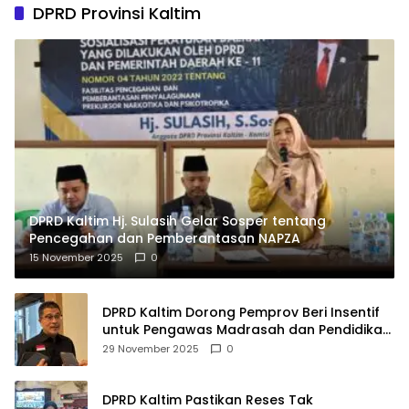
DPRD Provinsi Kaltim
DPRD Kaltim Hj. Sulasih Gelar Sosper tentang
Pencegahan dan Pemberantasan NAPZA
15 November 2025
0
DPRD Kaltim Dorong Pemprov Beri Insentif
untuk Pengawas Madrasah dan Pendidikan
Agama
29 November 2025
0
DPRD Kaltim Pastikan Reses Tak