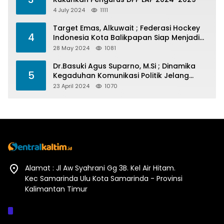
4 July 2024
1111
Target Emas, Alkuwait ; Federasi Hockey
4
Indonesia Kota Balikpapan Siap Menjadi
Barometer Prestasi Di Kaltim
28 May 2024
1081
Dr.Basuki Agus Suparno, M.Si ; Dinamika
5
Kegaduhan Komunikasi Politik Jelang
Pesta Politik 2024
23 April 2024
1070
Alamat : Jl Aw Syahrani Gg 3B. Kel Air Hitam.
Kec Samarinda Ulu Kota Samarinda - Provinsi
Kalimantan Timur
Afiliasi :