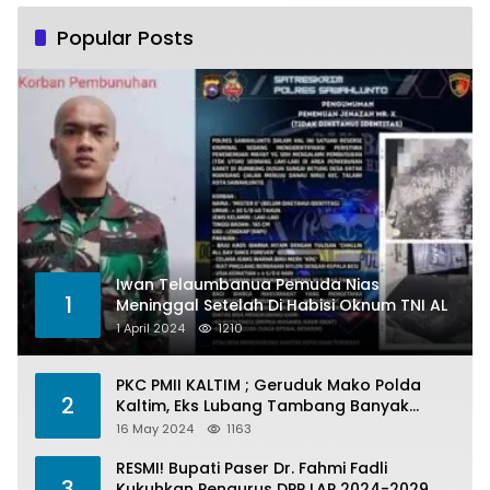
Popular Posts
Iwan Telaumbanua Pemuda Nias
1
Meninggal Setelah Di Habisi Oknum TNI AL
1 April 2024
1210
PKC PMII KALTIM ; Geruduk Mako Polda
2
Kaltim, Eks Lubang Tambang Banyak
Menelan Korban
16 May 2024
1163
RESMI! Bupati Paser Dr. Fahmi Fadli
3
Kukuhkan Pengurus DPP LAP 2024-2029