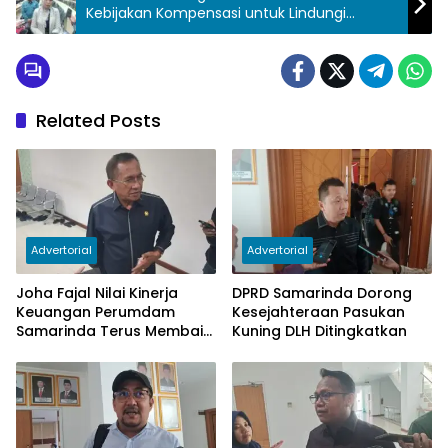
Kebijakan Kompensasi untuk Lindungi
Masyarakat
Related Posts
Advertorial
Advertorial
Joha Fajal Nilai Kinerja
DPRD Samarinda Dorong
Keuangan Perumdam
Kesejahteraan Pasukan
Samarinda Terus Membaik,
Kuning DLH Ditingkatkan
Ketergantungan pada
Subsidi Berkurang