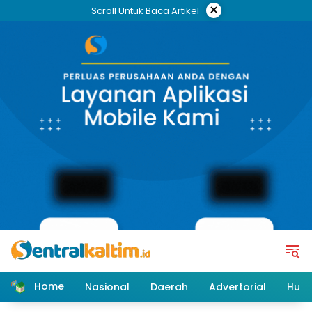
Skip
×
Scroll Untuk Baca Artikel
to
content
Home
Nasional
Daerah
Advertorial
Huk