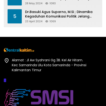
Barometer Prestasi Di Kaltim
28 May 2024
1080
Dr.Basuki Agus Suparno, M.Si ; Dinamika
5
Kegaduhan Komunikasi Politik Jelang
Pesta Politik 2024
23 April 2024
1069
Alamat : Jl Aw Syahrani Gg 3B. Kel Air Hitam.
Kec Samarinda Ulu Kota Samarinda - Provinsi
Kalimantan Timur
Afiliasi :