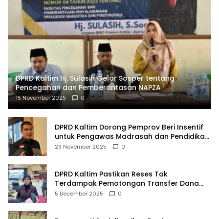
DPRD Kaltim Hj. Sulasih Gelar Sosper tentang
Pencegahan dan Pemberantasan NAPZA
15 November 2025
0
DPRD Kaltim Dorong Pemprov Beri Insentif
untuk Pengawas Madrasah dan Pendidikan
Agama
29 November 2025
0
DPRD Kaltim Pastikan Reses Tak
Terdampak Pemotongan Transfer Dana
Pusat
5 December 2025
0