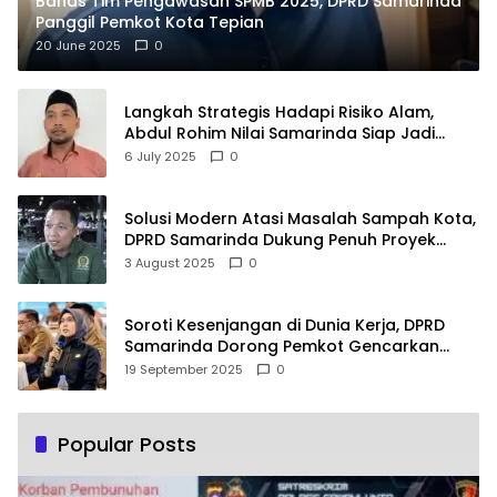
Bahas Tim Pengawasan SPMB 2025, DPRD Samarinda
Panggil Pemkot Kota Tepian
20 June 2025
0
Langkah Strategis Hadapi Risiko Alam,
Abdul Rohim Nilai Samarinda Siap Jadi
Pusat Logistik Bencana Kalimantan
6 July 2025
0
Solusi Modern Atasi Masalah Sampah Kota,
DPRD Samarinda Dukung Penuh Proyek
PLTSA
3 August 2025
0
Soroti Kesenjangan di Dunia Kerja, DPRD
Samarinda Dorong Pemkot Gencarkan
Pemberdayaan Perempuan
19 September 2025
0
Popular Posts