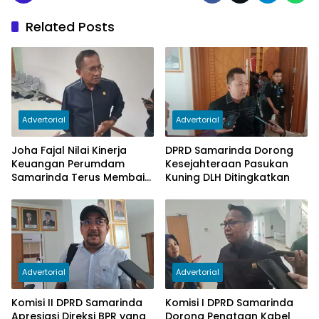
Related Posts
Advertorial
Advertorial
Joha Fajal Nilai Kinerja
DPRD Samarinda Dorong
Keuangan Perumdam
Kesejahteraan Pasukan
Samarinda Terus Membaik,
Kuning DLH Ditingkatkan
Ketergantungan pada
Subsidi Berkurang
Advertorial
Advertorial
Komisi II DPRD Samarinda
Komisi I DPRD Samarinda
Apresiasi Direksi BPR yang
Dorong Penataan Kabel