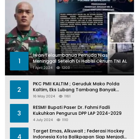
Iwan Telaumbanua Pemuda Nias
1
Meninggal Setelah Di Habisi Oknum TNI AL
1 April 2024
1203
PKC PMII KALTIM ; Geruduk Mako Polda
2
Kaltim, Eks Lubang Tambang Banyak
Menelan Korban
16 May 2024
1161
RESMI! Bupati Paser Dr. Fahmi Fadli
3
Kukuhkan Pengurus DPP LAP 2024-2029
4 July 2024
1110
Target Emas, Alkuwait ; Federasi Hockey
4
Indonesia Kota Balikpapan Siap Menjadi