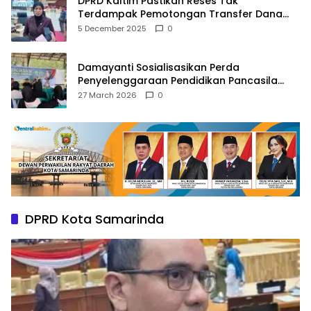
DPRD Kaltim Pastikan Reses Tak
Terdampak Pemotongan Transfer Dana
Pusat
5 December 2025
0
Damayanti Sosialisasikan Perda
Penyelenggaraan Pendidikan Pancasila
dan Wawasan Kebangsaan
27 March 2026
0
DPRD Kota Samarinda