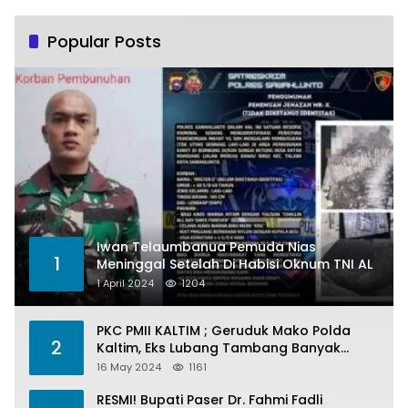
Popular Posts
Iwan Telaumbanua Pemuda Nias
1
Meninggal Setelah Di Habisi Oknum TNI AL
1 April 2024
1204
PKC PMII KALTIM ; Geruduk Mako Polda
2
Kaltim, Eks Lubang Tambang Banyak
Menelan Korban
16 May 2024
1161
RESMI! Bupati Paser Dr. Fahmi Fadli