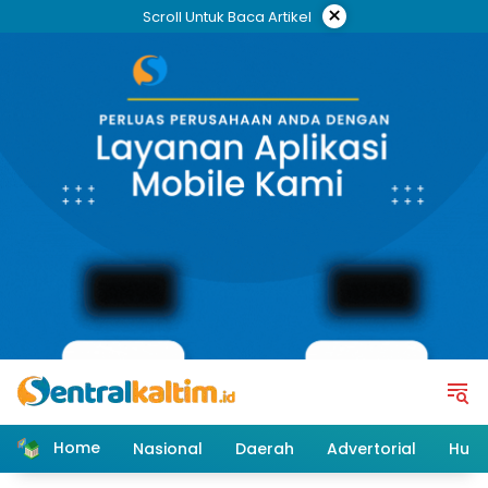
Skip
×
Scroll Untuk Baca Artikel
to
content
Home
Nasional
Daerah
Advertorial
Huk