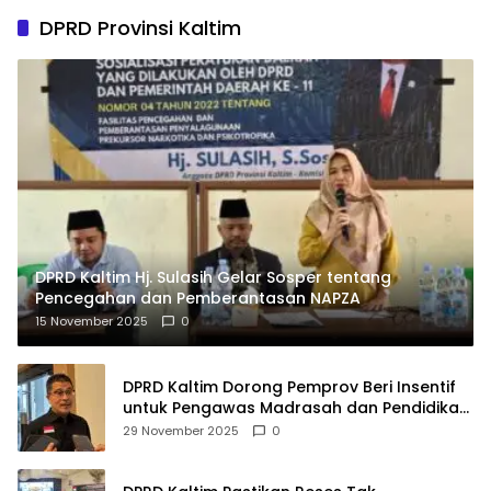
DPRD Provinsi Kaltim
DPRD Kaltim Hj. Sulasih Gelar Sosper tentang
Pencegahan dan Pemberantasan NAPZA
15 November 2025
0
DPRD Kaltim Dorong Pemprov Beri Insentif
untuk Pengawas Madrasah dan Pendidikan
Agama
29 November 2025
0