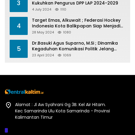
3
Kukuhkan Pengurus DPP LAP 2024-2029
4 July 2024
1110
Target Emas, Alkuwait ; Federasi Hockey
4
Indonesia Kota Balikpapan Siap Menjadi
Barometer Prestasi Di Kaltim
28 May 2024
1080
Dr.Basuki Agus Suparno, M.Si ; Dinamika
5
Kegaduhan Komunikasi Politik Jelang
Pesta Politik 2024
23 April 2024
1069
Alamat : Jl Aw Syahrani Gg 3B. Kel Air Hitam.
Kec Samarinda Ulu Kota Samarinda - Provinsi
Kalimantan Timur
Afiliasi :