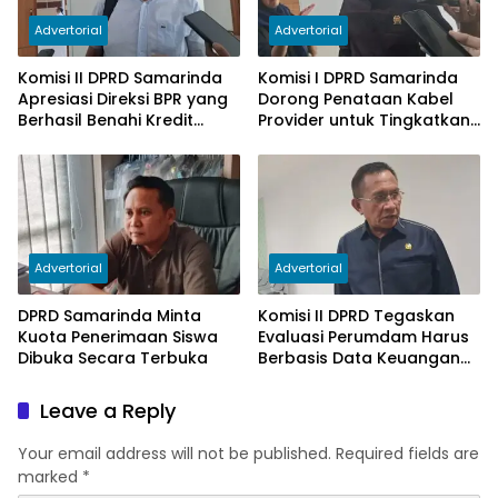
Advertorial
Advertorial
Komisi II DPRD Samarinda
Komisi I DPRD Samarinda
Apresiasi Direksi BPR yang
Dorong Penataan Kabel
Berhasil Benahi Kredit
Provider untuk Tingkatkan
Bermasalah
PAD
Advertorial
Advertorial
DPRD Samarinda Minta
Komisi II DPRD Tegaskan
Kuota Penerimaan Siswa
Evaluasi Perumdam Harus
Dibuka Secara Terbuka
Berbasis Data Keuangan
Terverifikasi
Leave a Reply
Your email address will not be published.
Required fields are
marked
*