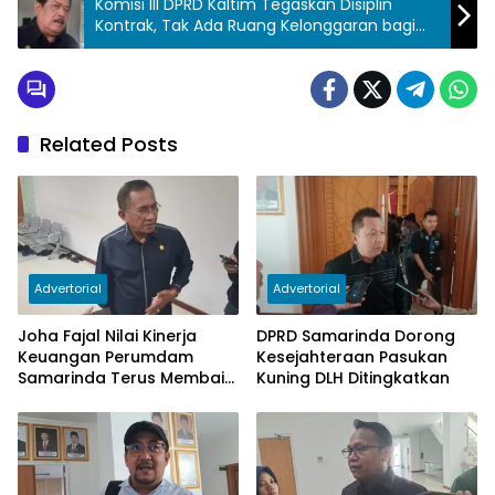
Komisi III DPRD Kaltim Tegaskan Disiplin
Kontrak, Tak Ada Ruang Kelonggaran bagi
Proyek Infrastruktur
Related Posts
Advertorial
Advertorial
Joha Fajal Nilai Kinerja
DPRD Samarinda Dorong
Keuangan Perumdam
Kesejahteraan Pasukan
Samarinda Terus Membaik,
Kuning DLH Ditingkatkan
Ketergantungan pada
Subsidi Berkurang