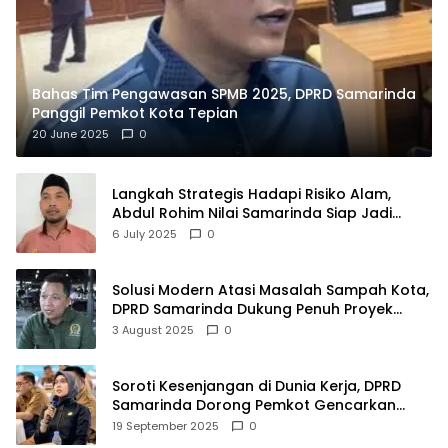
Bahas Tim Pengawasan SPMB 2025, DPRD Samarinda
Panggil Pemkot Kota Tepian
20 June 2025
0
Langkah Strategis Hadapi Risiko Alam,
Abdul Rohim Nilai Samarinda Siap Jadi
Pusat Logistik Bencana Kalimantan
6 July 2025
0
Solusi Modern Atasi Masalah Sampah Kota,
DPRD Samarinda Dukung Penuh Proyek
PLTSA
3 August 2025
0
Soroti Kesenjangan di Dunia Kerja, DPRD
Samarinda Dorong Pemkot Gencarkan
Pemberdayaan Perempuan
19 September 2025
0