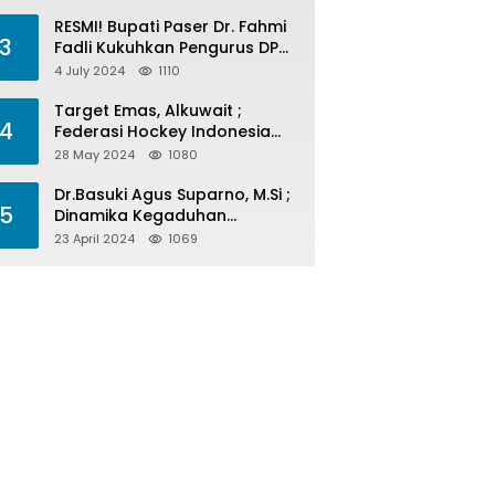
Menelan Korban
RESMI! Bupati Paser Dr. Fahmi
3
Fadli Kukuhkan Pengurus DPP
LAP 2024-2029
4 July 2024
1110
Target Emas, Alkuwait ;
4
Federasi Hockey Indonesia
Kota Balikpapan Siap Menjadi
28 May 2024
1080
Barometer Prestasi Di Kaltim
Dr.Basuki Agus Suparno, M.Si ;
5
Dinamika Kegaduhan
Komunikasi Politik Jelang
23 April 2024
1069
Pesta Politik 2024