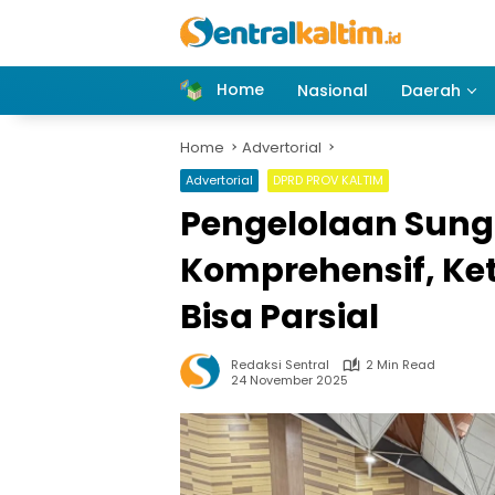
Skip
to
content
Home
Nasional
Daerah
Home
Advertorial
Advertorial
DPRD PROV KALTIM
Pengelolaan Sun
Komprehensif, Ket
Bisa Parsial
Redaksi Sentral
2 Min Read
24 November 2025