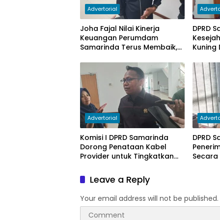
Advertorial
Adverto
Joha Fajal Nilai Kinerja
DPRD S
Keuangan Perumdam
Keseja
Samarinda Terus Membaik,
Kuning 
Ketergantungan pada
Subsidi Berkurang
Advertorial
Adverto
Komisi I DPRD Samarinda
DPRD S
Dorong Penataan Kabel
Peneri
Provider untuk Tingkatkan
Secara
PAD
Leave a Reply
Your email address will not be published.