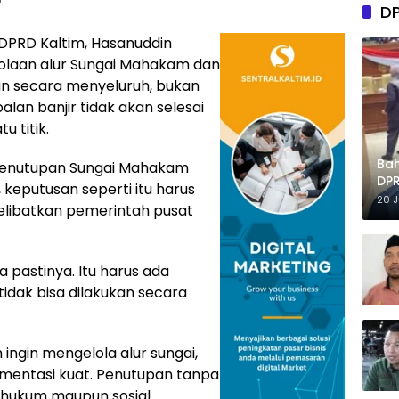
D
 DPRD Kaltim, Hasanuddin
laan alur Sungai Mahakam dan
an secara menyeluruh, bukan
oalan banjir tidak akan selesai
u titik.
Ba
penutupan Sungai Mahakam
DPR
keputusan seperti itu harus
Tep
20 
elibatkan pemerintah pusat
a pastinya. Itu harus ada
idak bisa dilakukan secara
ngin mengelola alur sungai,
umentasi kuat. Penutupan tanpa
hukum maupun sosial.