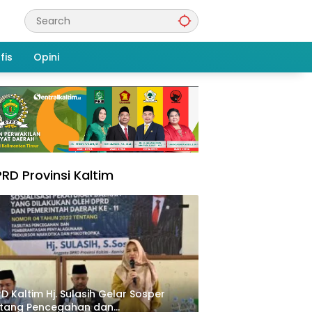
fis
Opini
RD Provinsi Kaltim
D Kaltim Hj. Sulasih Gelar Sosper
ntang Pencegahan dan