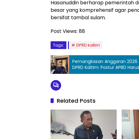
Hasanuddin berharap pemerintah 
besar yang komprehensif agar penan
bersifat tambal sulam.
Post Views:
88
Tags:
DPRD kaltim
Pemangkasan Anggaran 2026 Cap
DPRD Kaltim: Postur APBD Haru
Related Posts