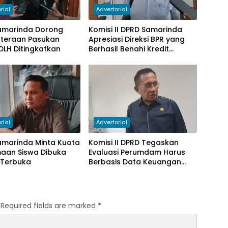
rial
Advertorial
amarinda Dorong
Komisi II DPRD Samarinda
hteraan Pasukan
Apresiasi Direksi BPR yang
DLH Ditingkatkan
Berhasil Benahi Kredit
Bermasalah
rial
Advertorial
amarinda Minta Kuota
Komisi II DPRD Tegaskan
maan Siswa Dibuka
Evaluasi Perumdam Harus
 Terbuka
Berbasis Data Keuangan
Terverifikasi
Required fields are marked
*