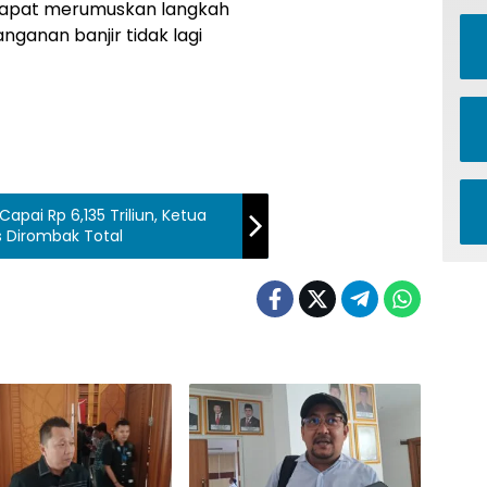
dapat merumuskan langkah
ganan banjir tidak lagi
ai Rp 6,135 Triliun, Ketua
s Dirombak Total