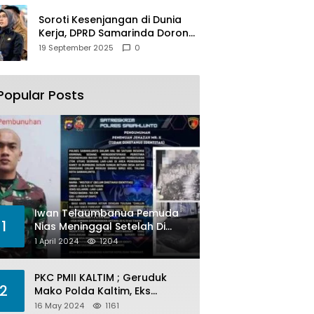
Soroti Kesenjangan di Dunia
Kerja, DPRD Samarinda Dorong
Pemkot Gencarkan
19 September 2025
0
Pemberdayaan Perempuan
Popular Posts
Iwan Telaumbanua Pemuda
1
Nias Meninggal Setelah Di
Habisi Oknum TNI AL
1 April 2024
1204
PKC PMII KALTIM ; Geruduk
2
Mako Polda Kaltim, Eks
Lubang Tambang Banyak
16 May 2024
1161