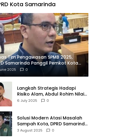
PRD Kota Samarinda
has Tim Pengawasan SPMB 2025,
D Samarinda Panggil Pemkot Kota
ian
June 2025
0
Langkah Strategis Hadapi
Risiko Alam, Abdul Rohim Nilai
Samarinda Siap Jadi Pusat
6 July 2025
0
Logistik Bencana Kalimantan
Solusi Modern Atasi Masalah
Sampah Kota, DPRD Samarinda
Dukung Penuh Proyek PLTSA
3 August 2025
0