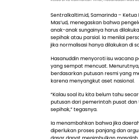
Sentralkaltim.id, Samarinda – Ketua
Mas’ud, menegaskan bahwa pengelo
anak-anak sungainya harus dilakuk
sepihak atau parsial. Ia menilai pers
jika normalisasi hanya dilakukan di sat
Hasanuddin menyoroti isu wacana 
yang sempat mencuat. Menurutnya, 
berdasarkan putusan resmi yang m
karena menyangkut aset nasional.
“Kalau soal itu kita belum tahu secar
putusan dari pemerintah pusat dan t
sepihak,” tegasnya.
Ia menambahkan bahwa jika daerah i
diperlukan proses panjang dan arg
dasar dapat menimbulkan masalah 