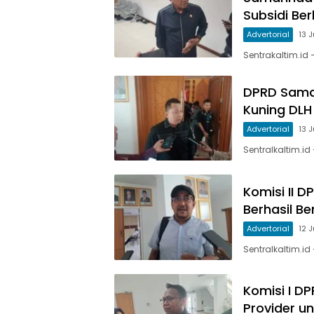
Subsidi Be
Advertorial
13 
Sentrakaltim.id
DPRD Sama
Kuning DLH
Advertorial
13 
Sentralkaltim.id
Komisi II 
Berhasil B
Advertorial
12 
Sentralkaltim.id
Komisi I D
Provider u