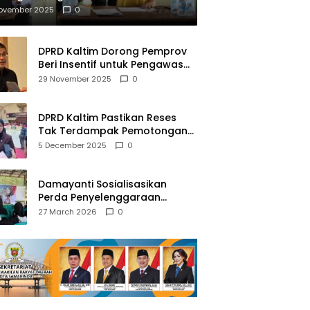
mberantasan NAPZA
November 2025
0
DPRD Kaltim Dorong Pemprov
Beri Insentif untuk Pengawas
Madrasah dan Pendidikan
29 November 2025
0
Agama
DPRD Kaltim Pastikan Reses
Tak Terdampak Pemotongan
Transfer Dana Pusat
5 December 2025
0
Damayanti Sosialisasikan
Perda Penyelenggaraan
Pendidikan Pancasila dan
27 March 2026
0
Wawasan Kebangsaan