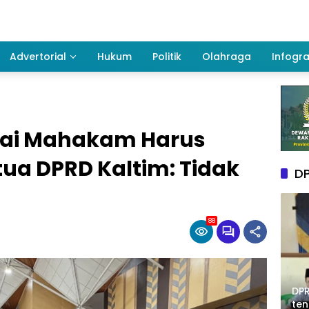
Advertorial
Hukum
Politik
Olahraga
Infogra
gai Mahakam Harus
ua DPRD Kaltim: Tidak
DP
88
DPR
te