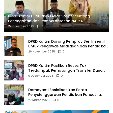
DPRD Kaltim Hj. Sulasih Gelar Sosper tentang
Pencegahan dan Pemberantasan NAPZA
15 November 2025
0
DPRD Kaltim Dorong Pemprov Beri Insentif
untuk Pengawas Madrasah dan Pendidikan
Agama
29 November 2025
0
DPRD Kaltim Pastikan Reses Tak
Terdampak Pemotongan Transfer Dana
Pusat
5 December 2025
0
Damayanti Sosialisasikan Perda
Penyelenggaraan Pendidikan Pancasila
dan Wawasan Kebangsaan
27 March 2026
0