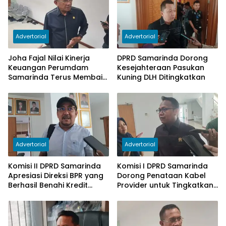
Advertorial
Advertorial
Joha Fajal Nilai Kinerja
DPRD Samarinda Dorong
Keuangan Perumdam
Kesejahteraan Pasukan
Samarinda Terus Membaik,
Kuning DLH Ditingkatkan
Ketergantungan pada
Subsidi Berkurang
Advertorial
Advertorial
Komisi II DPRD Samarinda
Komisi I DPRD Samarinda
Apresiasi Direksi BPR yang
Dorong Penataan Kabel
Berhasil Benahi Kredit
Provider untuk Tingkatkan
Bermasalah
PAD