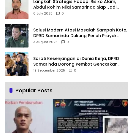
Langkah Strategis Hadapi Risiko Alam,
Abdul Rohim Nilai Samarinda Siap Jadi
Pusat Logistik Bencana Kalimantan
6 July 2025
0
Solusi Modern Atasi Masalah Sampah Kota,
DPRD Samarinda Dukung Penuh Proyek
PLTSA
3 August 2025
0
Soroti Kesenjangan di Dunia Kerja, DPRD
Samarinda Dorong Pemkot Gencarkan
Pemberdayaan Perempuan
19 September 2025
0
Popular Posts