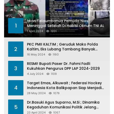
Iwan Telaumbanua Pemuda Nias
1
Meninggal Setelah Di Habisi Oknum TNI AL
1 April 2024
1201
PKC PMII KALTIM ; Geruduk Mako Polda
2
Kaltim, Eks Lubang Tambang Banyak
Menelan Korban
16 May 2024
1160
RESMI! Bupati Paser Dr. Fahmi Fadli
3
Kukuhkan Pengurus DPP LAP 2024-2029
4 July 2024
1109
Target Emas, Alkuwait ; Federasi Hockey
4
Indonesia Kota Balikpapan Siap Menjadi
Barometer Prestasi Di Kaltim
28 May 2024
1079
Dr.Basuki Agus Suparno, M.Si ; Dinamika
5
Kegaduhan Komunikasi Politik Jelang
Pesta Politik 2024
23 April 2024
1067