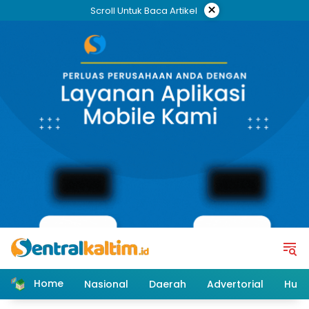
Skip
×
Scroll Untuk Baca Artikel
to
content
Home
Nasional
Daerah
Advertorial
Huk