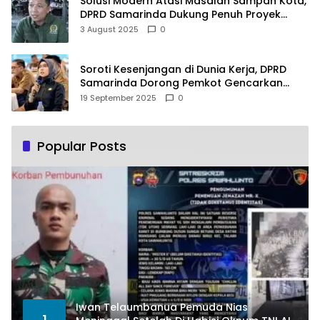
Solusi Modern Atasi Masalah Sampah Kota,
DPRD Samarinda Dukung Penuh Proyek
PLTSA
3 August 2025
0
Soroti Kesenjangan di Dunia Kerja, DPRD
Samarinda Dorong Pemkot Gencarkan
Pemberdayaan Perempuan
19 September 2025
0
Popular Posts
Iwan Telaumbanua Pemuda Nias