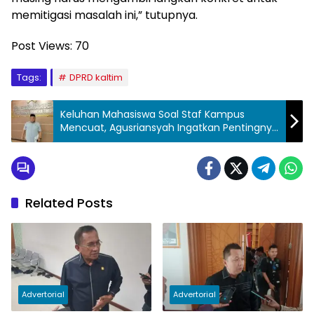
memitigasi masalah ini,” tutupnya.
Post Views:
70
Tags:
DPRD kaltim
Keluhan Mahasiswa Soal Staf Kampus
Mencuat, Agusriansyah Ingatkan Pentingnya
Layanan yang Ramah
Related Posts
Advertorial
Advertorial