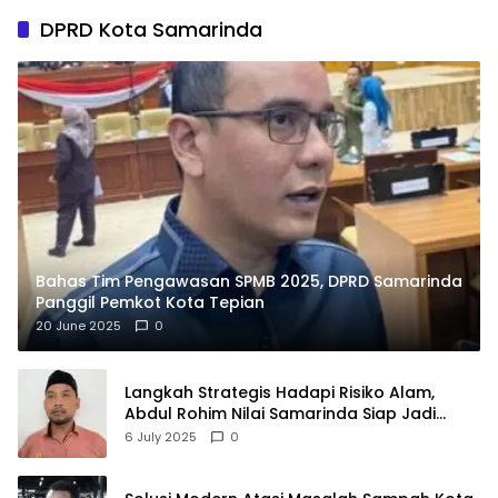
DPRD Kota Samarinda
Bahas Tim Pengawasan SPMB 2025, DPRD Samarinda
Panggil Pemkot Kota Tepian
20 June 2025
0
Langkah Strategis Hadapi Risiko Alam,
Abdul Rohim Nilai Samarinda Siap Jadi
Pusat Logistik Bencana Kalimantan
6 July 2025
0