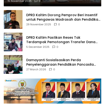
15 November 2025
0
DPRD Kaltim Dorong Pemprov Beri Insentif
untuk Pengawas Madrasah dan Pendidikan
Agama
29 November 2025
0
DPRD Kaltim Pastikan Reses Tak
Terdampak Pemotongan Transfer Dana
Pusat
5 December 2025
0
Damayanti Sosialisasikan Perda
Penyelenggaraan Pendidikan Pancasila
dan Wawasan Kebangsaan
27 March 2026
0