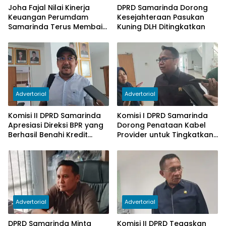
Joha Fajal Nilai Kinerja
DPRD Samarinda Dorong
Keuangan Perumdam
Kesejahteraan Pasukan
Samarinda Terus Membaik,
Kuning DLH Ditingkatkan
Ketergantungan pada
Subsidi Berkurang
Advertorial
Advertorial
Komisi II DPRD Samarinda
Komisi I DPRD Samarinda
Apresiasi Direksi BPR yang
Dorong Penataan Kabel
Berhasil Benahi Kredit
Provider untuk Tingkatkan
Bermasalah
PAD
Advertorial
Advertorial
DPRD Samarinda Minta
Komisi II DPRD Tegaskan