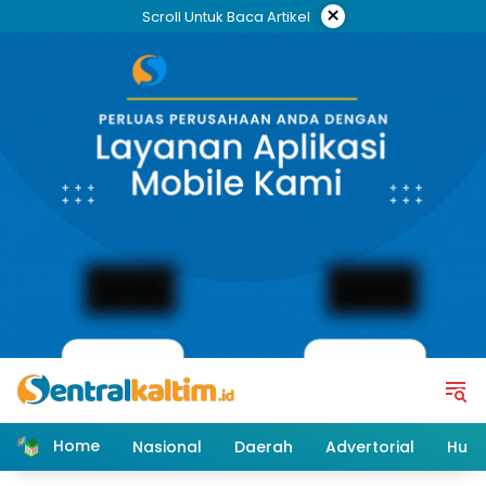
Skip
×
Scroll Untuk Baca Artikel
to
content
Home
Nasional
Daerah
Advertorial
Huk