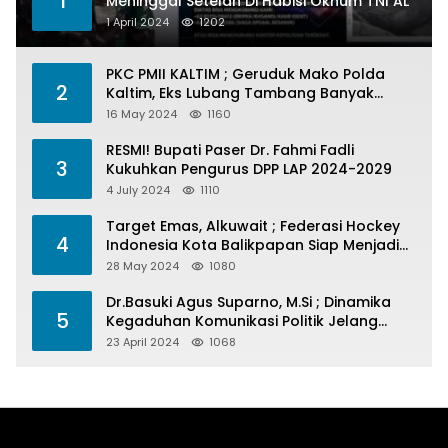
1
Meninggal Setelah Di Habisi Oknum TNI AL
1 April 2024
1202
PKC PMII KALTIM ; Geruduk Mako Polda
2
Kaltim, Eks Lubang Tambang Banyak
Menelan Korban
16 May 2024
1160
RESMI! Bupati Paser Dr. Fahmi Fadli
3
Kukuhkan Pengurus DPP LAP 2024-2029
4 July 2024
1110
Target Emas, Alkuwait ; Federasi Hockey
4
Indonesia Kota Balikpapan Siap Menjadi
Barometer Prestasi Di Kaltim
28 May 2024
1080
Dr.Basuki Agus Suparno, M.Si ; Dinamika
5
Kegaduhan Komunikasi Politik Jelang
Pesta Politik 2024
23 April 2024
1068