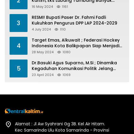
2
Kaltim, Eks Lubang Tambang Banyak
Menelan Korban
16 May 2024
1161
RESMI! Bupati Paser Dr. Fahmi Fadli
3
Kukuhkan Pengurus DPP LAP 2024-2029
4 July 2024
1110
Target Emas, Alkuwait ; Federasi Hockey
4
Indonesia Kota Balikpapan Siap Menjadi
Barometer Prestasi Di Kaltim
28 May 2024
1080
Dr.Basuki Agus Suparno, M.Si ; Dinamika
5
Kegaduhan Komunikasi Politik Jelang
Pesta Politik 2024
23 April 2024
1069
Alamat : Jl Aw Syahrani Gg 3B. Kel Air Hitam.
Kec Samarinda Ulu Kota Samarinda - Provinsi