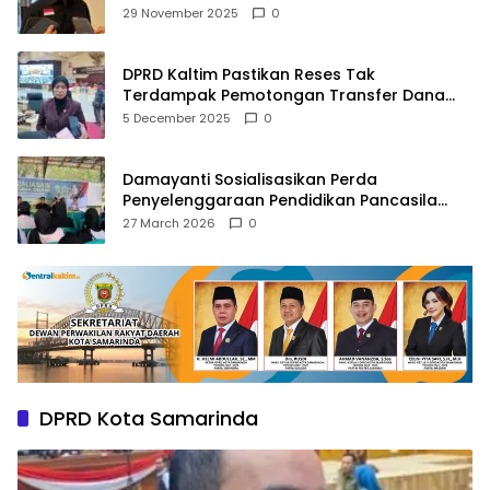
Agama
29 November 2025
0
DPRD Kaltim Pastikan Reses Tak
Terdampak Pemotongan Transfer Dana
Pusat
5 December 2025
0
Damayanti Sosialisasikan Perda
Penyelenggaraan Pendidikan Pancasila
dan Wawasan Kebangsaan
27 March 2026
0
DPRD Kota Samarinda