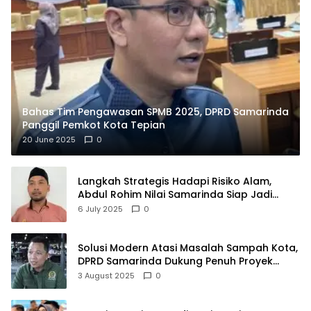
Bahas Tim Pengawasan SPMB 2025, DPRD Samarinda
Panggil Pemkot Kota Tepian
20 June 2025
0
Langkah Strategis Hadapi Risiko Alam,
Abdul Rohim Nilai Samarinda Siap Jadi
Pusat Logistik Bencana Kalimantan
6 July 2025
0
Solusi Modern Atasi Masalah Sampah Kota,
DPRD Samarinda Dukung Penuh Proyek
PLTSA
3 August 2025
0