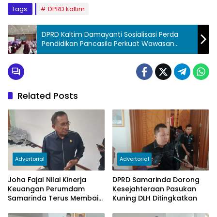
Tags:
DPRD kaltim
DPRD Kaltim Damayanti Sosialisasi Perda
Pendidikan Pancasila Perkuat Wawasan
Kebangsaan
Related Posts
Advertorial
Advertorial
Joha Fajal Nilai Kinerja
DPRD Samarinda Dorong
Keuangan Perumdam
Kesejahteraan Pasukan
Samarinda Terus Membaik,
Kuning DLH Ditingkatkan
Ketergantungan pada
Subsidi Berkurang