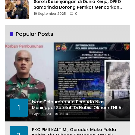
Soroti Kesenjangan di Dunia Kerja, DPRD
Samarinda Dorong Pemkot Gencarkan
Pemberdayaan Perempuan
19 September 2025
0
Popular Posts
Iwan Telaumbanua Pemuda Nias
1
Meninggal Setelah Di Habisi Oknum TNI AL
1 April 2024
1204
PKC PMII KALTIM ; Geruduk Mako Polda