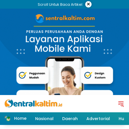
Skip
×
Scroll Untuk Baca Artikel
to
content
Home
Nasional
Daerah
Advertorial
Huk