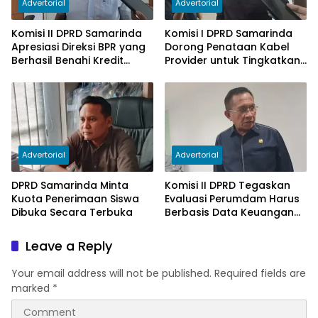
Advertorial
Advertorial
Komisi II DPRD Samarinda
Komisi I DPRD Samarinda
Apresiasi Direksi BPR yang
Dorong Penataan Kabel
Berhasil Benahi Kredit
Provider untuk Tingkatkan
Bermasalah
PAD
Advertorial
Advertorial
DPRD Samarinda Minta
Komisi II DPRD Tegaskan
Kuota Penerimaan Siswa
Evaluasi Perumdam Harus
Dibuka Secara Terbuka
Berbasis Data Keuangan
Terverifikasi
Leave a Reply
Your email address will not be published.
Required fields are
marked
*