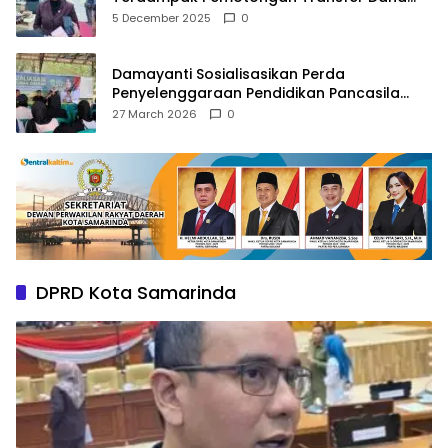
Pusat
5 December 2025
0
Damayanti Sosialisasikan Perda
Penyelenggaraan Pendidikan Pancasila
dan Wawasan Kebangsaan
27 March 2026
0
DPRD Kota Samarinda