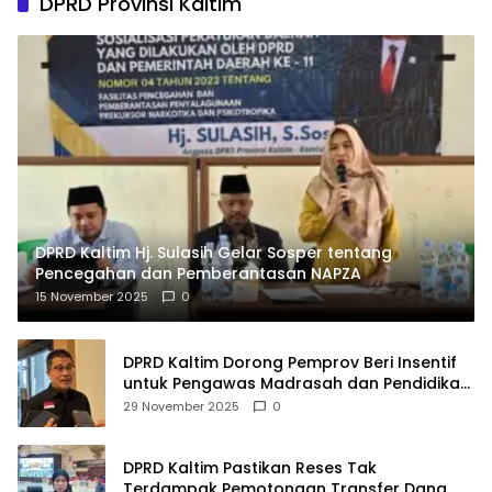
DPRD Provinsi Kaltim
DPRD Kaltim Hj. Sulasih Gelar Sosper tentang
Pencegahan dan Pemberantasan NAPZA
15 November 2025
0
DPRD Kaltim Dorong Pemprov Beri Insentif
untuk Pengawas Madrasah dan Pendidikan
Agama
29 November 2025
0
DPRD Kaltim Pastikan Reses Tak
Terdampak Pemotongan Transfer Dana