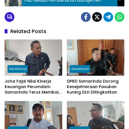
PAD Melalui Pembenahan Manajemen
Related Posts
Advertorial
Advertorial
Joha Fajal Nilai Kinerja
DPRD Samarinda Dorong
Keuangan Perumdam
Kesejahteraan Pasukan
Samarinda Terus Membaik,
Kuning DLH Ditingkatkan
Ketergantungan pada
Subsidi Berkurang