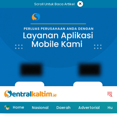
Skip
×
Scroll Untuk Baca Artikel
to
content
Home
Nasional
Daerah
Advertorial
Huk