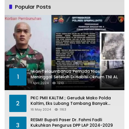
Popular Posts
Iwan Telaumbanua Pemuda Nias
1
Meninggal Setelah Di Habisi Oknum TNI AL
1 April 2024
1210
PKC PMII KALTIM ; Geruduk Mako Polda
2
Kaltim, Eks Lubang Tambang Banyak
Menelan Korban
16 May 2024
1163
RESMI! Bupati Paser Dr. Fahmi Fadli
3
Kukuhkan Pengurus DPP LAP 2024-2029