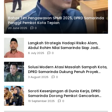
Bahas Tim Pengawasan SPMB 2025, DPRD Samarinda
Panggil Pemkot Kota Tepian
20 June 2025
0
Langkah Strategis Hadapi Risiko Alam,
Abdul Rohim Nilai Samarinda Siap Jadi
Pusat Logistik Bencana Kalimantan
6 July 2025
0
Solusi Modern Atasi Masalah Sampah Kota,
DPRD Samarinda Dukung Penuh Proyek
PLTSA
3 August 2025
0
Soroti Kesenjangan di Dunia Kerja, DPRD
Samarinda Dorong Pemkot Gencarkan
Pemberdayaan Perempuan
19 September 2025
0