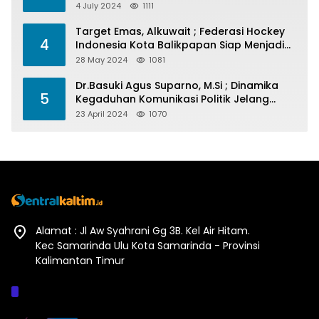
4 July 2024
1111
Target Emas, Alkuwait ; Federasi Hockey
4
Indonesia Kota Balikpapan Siap Menjadi
Barometer Prestasi Di Kaltim
28 May 2024
1081
Dr.Basuki Agus Suparno, M.Si ; Dinamika
5
Kegaduhan Komunikasi Politik Jelang
Pesta Politik 2024
23 April 2024
1070
Alamat : Jl Aw Syahrani Gg 3B. Kel Air Hitam.
Kec Samarinda Ulu Kota Samarinda - Provinsi
Kalimantan Timur
Afiliasi :