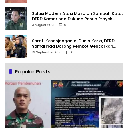
Solusi Modern Atasi Masalah Sampah Kota,
DPRD Samarinda Dukung Penuh Proyek
PLTSA
3 August 2025
0
Soroti Kesenjangan di Dunia Kerja, DPRD
Samarinda Dorong Pemkot Gencarkan
Pemberdayaan Perempuan
19 September 2025
0
Popular Posts