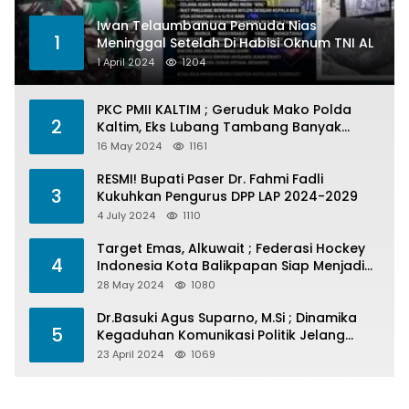
Iwan Telaumbanua Pemuda Nias
1
Meninggal Setelah Di Habisi Oknum TNI AL
1 April 2024
1204
PKC PMII KALTIM ; Geruduk Mako Polda
2
Kaltim, Eks Lubang Tambang Banyak
Menelan Korban
16 May 2024
1161
RESMI! Bupati Paser Dr. Fahmi Fadli
3
Kukuhkan Pengurus DPP LAP 2024-2029
4 July 2024
1110
Target Emas, Alkuwait ; Federasi Hockey
4
Indonesia Kota Balikpapan Siap Menjadi
Barometer Prestasi Di Kaltim
28 May 2024
1080
Dr.Basuki Agus Suparno, M.Si ; Dinamika
5
Kegaduhan Komunikasi Politik Jelang
Pesta Politik 2024
23 April 2024
1069