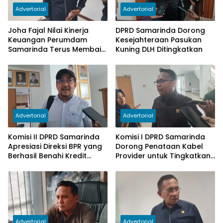
Advertorial
Advertorial
Joha Fajal Nilai Kinerja
DPRD Samarinda Dorong
Keuangan Perumdam
Kesejahteraan Pasukan
Samarinda Terus Membaik,
Kuning DLH Ditingkatkan
Ketergantungan pada
Subsidi Berkurang
Advertorial
Advertorial
Komisi II DPRD Samarinda
Komisi I DPRD Samarinda
Apresiasi Direksi BPR yang
Dorong Penataan Kabel
Berhasil Benahi Kredit
Provider untuk Tingkatkan
Bermasalah
PAD
Advertorial
Advertorial