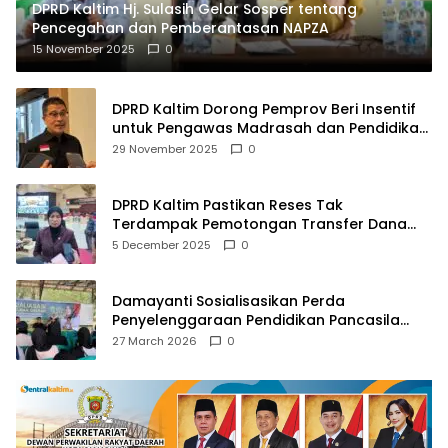
DPRD Kaltim Hj. Sulasih Gelar Sosper tentang
Pencegahan dan Pemberantasan NAPZA
15 November 2025
0
DPRD Kaltim Dorong Pemprov Beri Insentif
untuk Pengawas Madrasah dan Pendidikan
Agama
29 November 2025
0
DPRD Kaltim Pastikan Reses Tak
Terdampak Pemotongan Transfer Dana
Pusat
5 December 2025
0
Damayanti Sosialisasikan Perda
Penyelenggaraan Pendidikan Pancasila
dan Wawasan Kebangsaan
27 March 2026
0