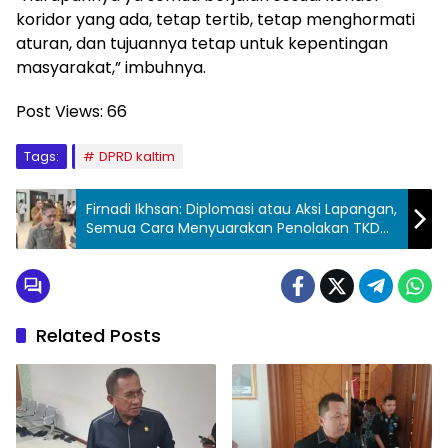
koridor yang ada, tetap tertib, tetap menghormati
aturan, dan tujuannya tetap untuk kepentingan
masyarakat,” imbuhnya.
Post Views:
66
Tags:
DPRD kaltim
Firnadi Ikhsan: Diplomasi atau Aksi Lapangan,
Semua Cara Menyuarakan Penolakan TKD
Harus Tetap dalam Koridor
Related Posts