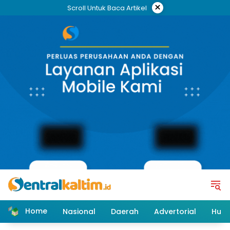
Skip
×
Scroll Untuk Baca Artikel
to
content
Home
Nasional
Daerah
Advertorial
Huk