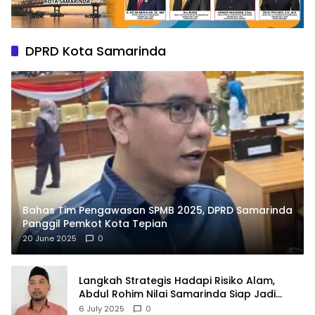
DPRD Kota Samarinda
Bahas Tim Pengawasan SPMB 2025, DPRD Samarinda
Panggil Pemkot Kota Tepian
20 June 2025
0
Langkah Strategis Hadapi Risiko Alam,
Abdul Rohim Nilai Samarinda Siap Jadi
Pusat Logistik Bencana Kalimantan
6 July 2025
0