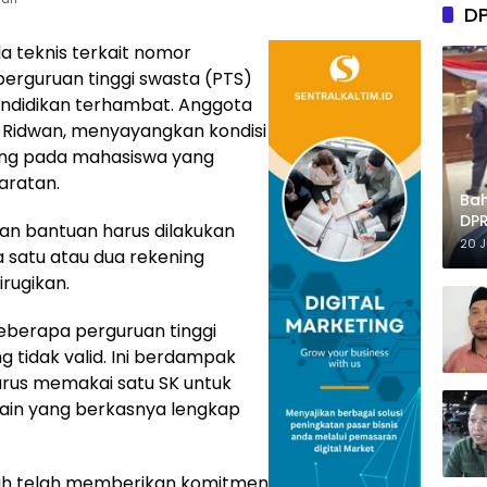
D
la teknis terkait nomor
 perguruan tinggi swasta (PTS)
ndidikan terhambat. Anggota
h Ridwan, menyayangkan kondisi
ung pada mahasiswa yang
aratan.
Ba
DPR
n bantuan harus dilakukan
Tep
20 
a satu atau dua rekening
irugikan.
eberapa perguruan tinggi
 tidak valid. Ini berdampak
harus memakai satu SK untuk
lain yang berkasnya lengkap
h telah memberikan komitmen