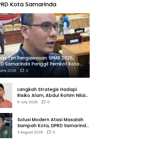
PRD Kota Samarinda
has Tim Pengawasan SPMB 2025,
D Samarinda Panggil Pemkot Kota
ian
June 2025
0
Langkah Strategis Hadapi
Risiko Alam, Abdul Rohim Nilai
Samarinda Siap Jadi Pusat
6 July 2025
0
Logistik Bencana Kalimantan
Solusi Modern Atasi Masalah
Sampah Kota, DPRD Samarinda
Dukung Penuh Proyek PLTSA
3 August 2025
0