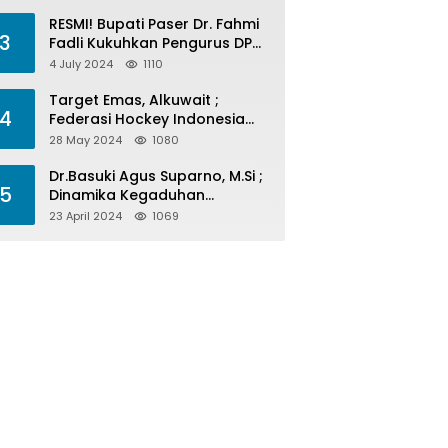
Menelan Korban
RESMI! Bupati Paser Dr. Fahmi
3
Fadli Kukuhkan Pengurus DPP
LAP 2024-2029
4 July 2024
1110
Target Emas, Alkuwait ;
4
Federasi Hockey Indonesia
Kota Balikpapan Siap Menjadi
28 May 2024
1080
Barometer Prestasi Di Kaltim
Dr.Basuki Agus Suparno, M.Si ;
5
Dinamika Kegaduhan
Komunikasi Politik Jelang
23 April 2024
1069
Pesta Politik 2024