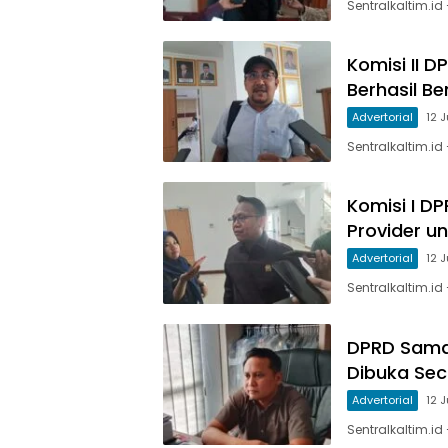
Sentralkaltim.id
Komisi II 
Berhasil B
Advertorial
12 
Sentralkaltim.id
Komisi I D
Provider u
Advertorial
12 
Sentralkaltim.id
DPRD Sama
Dibuka Sec
Advertorial
12 
Sentralkaltim.i