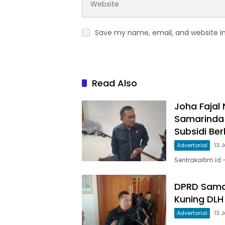
Save my name, email, and website in
Read Also
Joha Fajal
Samarinda
Subsidi Be
Advertorial
13 
Sentrakaltim.id
DPRD Sama
Kuning DLH
Advertorial
13 