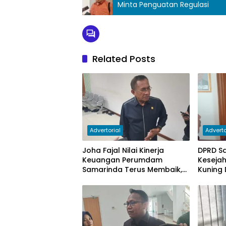
Minta Penguatan Regulasi
Related Posts
Advertorial
Adverto
Joha Fajal Nilai Kinerja
DPRD S
Keuangan Perumdam
Keseja
Samarinda Terus Membaik,
Kuning 
Ketergantungan pada
Subsidi Berkurang