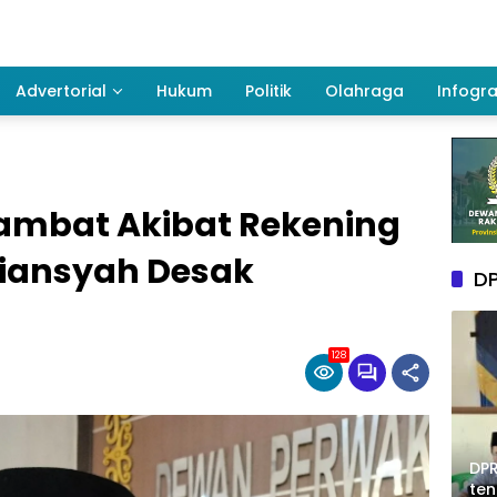
Advertorial
Hukum
Politik
Olahraga
Infogra
ambat Akibat Rekening
riansyah Desak
DP
128
DPR
te