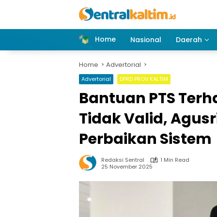
Skip
to
content
Home
Nasional
Daerah
Home
Advertorial
Advertorial
DPRD PROV KALTIM
Bantuan PTS Terh
Tidak Valid, Agus
Perbaikan Sistem
Redaksi Sentral
1 Min Read
25 November 2025