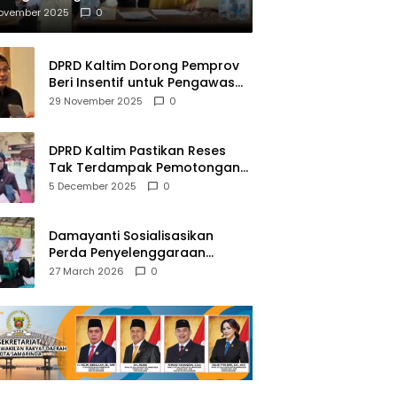
mberantasan NAPZA
November 2025
0
DPRD Kaltim Dorong Pemprov
Beri Insentif untuk Pengawas
Madrasah dan Pendidikan
29 November 2025
0
Agama
DPRD Kaltim Pastikan Reses
Tak Terdampak Pemotongan
Transfer Dana Pusat
5 December 2025
0
Damayanti Sosialisasikan
Perda Penyelenggaraan
Pendidikan Pancasila dan
27 March 2026
0
Wawasan Kebangsaan