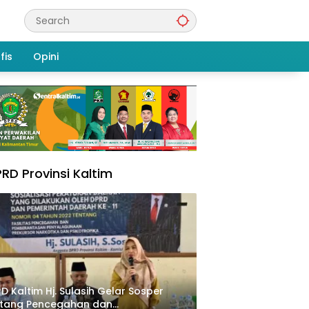
fis
Opini
RD Provinsi Kaltim
D Kaltim Hj. Sulasih Gelar Sosper
ntang Pencegahan dan