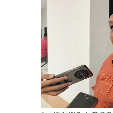
Anggota Komisi IV DPRD Kaltim, Agusriansyah Rid