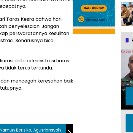
secepatnya.
i Taros Kesra bahwa hari
gkah penyelesaian. Jangan
ap persyaratannya kesulitan
strasi. Seharusnya bisa
.
rasi data administrasi harus
a tidak terus tertunda.
us dan mencegah keresahan baik
tutupnya.
k Namun Berisiko, Agusriansyah