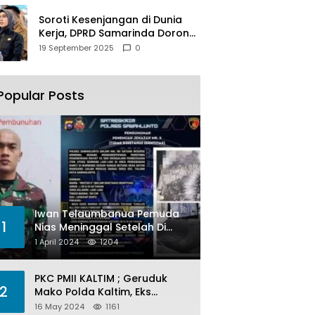
Soroti Kesenjangan di Dunia
Kerja, DPRD Samarinda Dorong
Pemkot Gencarkan
19 September 2025
0
Pemberdayaan Perempuan
Popular Posts
Iwan Telaumbanua Pemuda
1
Nias Meninggal Setelah Di
Habisi Oknum TNI AL
1 April 2024
1204
PKC PMII KALTIM ; Geruduk
2
Mako Polda Kaltim, Eks
Lubang Tambang Banyak
16 May 2024
1161