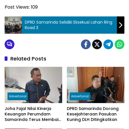
Post Views:
109
DPRD Samarinda Selidiki Eksekusi Lahan Ring
Road 3
Related Posts
Advertorial
Advertorial
Joha Fajal Nilai Kinerja
DPRD Samarinda Dorong
Keuangan Perumdam
Kesejahteraan Pasukan
Samarinda Terus Membaik,
Kuning DLH Ditingkatkan
Ketergantungan pada