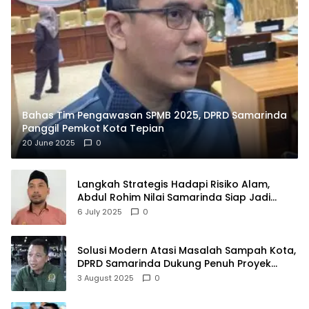
Bahas Tim Pengawasan SPMB 2025, DPRD Samarinda
Panggil Pemkot Kota Tepian
20 June 2025
0
Langkah Strategis Hadapi Risiko Alam,
Abdul Rohim Nilai Samarinda Siap Jadi
Pusat Logistik Bencana Kalimantan
6 July 2025
0
Solusi Modern Atasi Masalah Sampah Kota,
DPRD Samarinda Dukung Penuh Proyek
PLTSA
3 August 2025
0