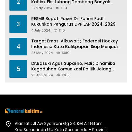
2
Kaltim, Eks Lubang Tambang Banyak
Menelan Korban
16 May 2024
1161
RESMI! Bupati Paser Dr. Fahmi Fadli
3
Kukuhkan Pengurus DPP LAP 2024-2029
4 July 2024
1110
Target Emas, Alkuwait ; Federasi Hockey
4
Indonesia Kota Balikpapan Siap Menjadi
Barometer Prestasi Di Kaltim
28 May 2024
1080
Dr.Basuki Agus Suparno, M.Si ; Dinamika
5
Kegaduhan Komunikasi Politik Jelang
Pesta Politik 2024
23 April 2024
1069
Alamat : Jl Aw Syahrani Gg 3B. Kel Air Hitam.
Kec Samarinda Ulu Kota Samarinda - Provinsi