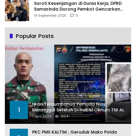
Soroti Kesenjangan di Dunia Kerja, DPRD
Samarinda Dorong Pemkot Gencarkan
Pemberdayaan Perempuan
19 September 2025
0
Popular Posts
Iwan Telaumbanua Pemuda Nias
1
Meninggal Setelah Di Habisi Oknum TNI AL
1 April 2024
1204
PKC PMII KALTIM ; Geruduk Mako Polda