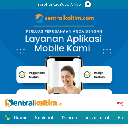
Skip
×
Scroll Untuk Baca Artikel
to
content
Home
Nasional
Daerah
Advertorial
Huk