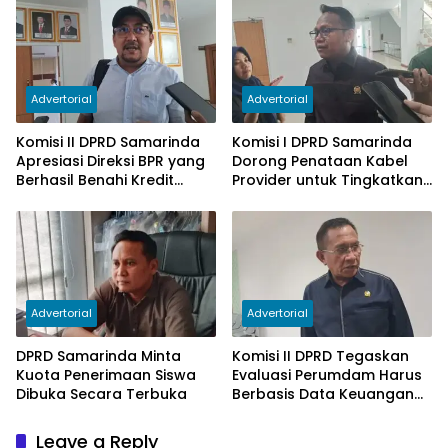
Subsidi Berkurang
Advertorial
Advertorial
Komisi II DPRD Samarinda
Komisi I DPRD Samarinda
Apresiasi Direksi BPR yang
Dorong Penataan Kabel
Berhasil Benahi Kredit
Provider untuk Tingkatkan
Bermasalah
PAD
Advertorial
Advertorial
DPRD Samarinda Minta
Komisi II DPRD Tegaskan
Kuota Penerimaan Siswa
Evaluasi Perumdam Harus
Dibuka Secara Terbuka
Berbasis Data Keuangan
Terverifikasi
Leave a Reply