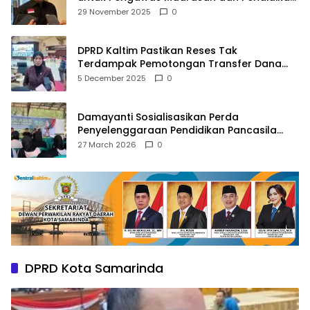
Agama
29 November 2025
0
DPRD Kaltim Pastikan Reses Tak
Terdampak Pemotongan Transfer Dana
Pusat
5 December 2025
0
Damayanti Sosialisasikan Perda
Penyelenggaraan Pendidikan Pancasila
dan Wawasan Kebangsaan
27 March 2026
0
DPRD Kota Samarinda