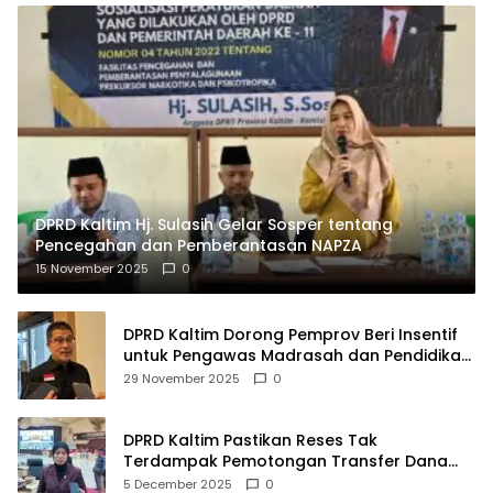
DPRD Kaltim Hj. Sulasih Gelar Sosper tentang
Pencegahan dan Pemberantasan NAPZA
15 November 2025
0
DPRD Kaltim Dorong Pemprov Beri Insentif
untuk Pengawas Madrasah dan Pendidikan
Agama
29 November 2025
0
DPRD Kaltim Pastikan Reses Tak
Terdampak Pemotongan Transfer Dana
Pusat
5 December 2025
0