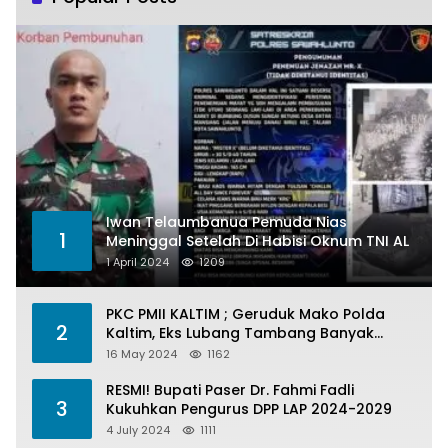
Iwan Telaumbanua Pemuda Nias
1
Meninggal Setelah Di Habisi Oknum TNI AL
1 April 2024
1209
PKC PMII KALTIM ; Geruduk Mako Polda
2
Kaltim, Eks Lubang Tambang Banyak
Menelan Korban
16 May 2024
1162
RESMI! Bupati Paser Dr. Fahmi Fadli
3
Kukuhkan Pengurus DPP LAP 2024-2029
4 July 2024
1111