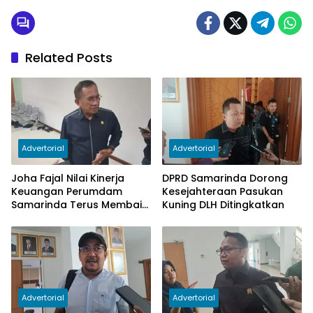
Related Posts
Advertorial
Advertorial
Joha Fajal Nilai Kinerja
DPRD Samarinda Dorong
Keuangan Perumdam
Kesejahteraan Pasukan
Samarinda Terus Membaik,
Kuning DLH Ditingkatkan
Ketergantungan pada
Subsidi Berkurang
Advertorial
Advertorial