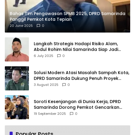
Bahas Tim Pengawasan SPMB 2025, DPRD Samarinda
Panggil Pemkot Kota Tepian
20 June 2025
0
Langkah Strategis Hadapi Risiko Alam,
Abdul Rohim Nilai Samarinda Siap Jadi
Pusat Logistik Bencana Kalimantan
6 July 2025
0
Solusi Modern Atasi Masalah Sampah Kota,
DPRD Samarinda Dukung Penuh Proyek
PLTSA
3 August 2025
0
Soroti Kesenjangan di Dunia Kerja, DPRD
Samarinda Dorong Pemkot Gencarkan
Pemberdayaan Perempuan
19 September 2025
0
Popular Posts