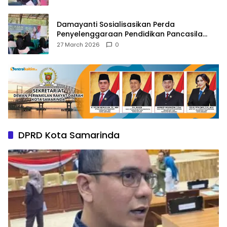
Damayanti Sosialisasikan Perda
Penyelenggaraan Pendidikan Pancasila
dan Wawasan Kebangsaan
27 March 2026
0
DPRD Kota Samarinda