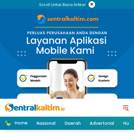
Skip
×
Scroll Untuk Baca Artikel
to
content
Home
Nasional
Daerah
Advertorial
Huk