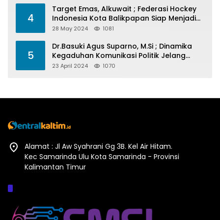
Target Emas, Alkuwait ; Federasi Hockey
4
Indonesia Kota Balikpapan Siap Menjadi
Barometer Prestasi Di Kaltim
28 May 2024
1081
Dr.Basuki Agus Suparno, M.Si ; Dinamika
5
Kegaduhan Komunikasi Politik Jelang
Pesta Politik 2024
23 April 2024
1070
Alamat : Jl Aw Syahrani Gg 3B. Kel Air Hitam.
Kec Samarinda Ulu Kota Samarinda - Provinsi
Kalimantan Timur
Afiliasi :