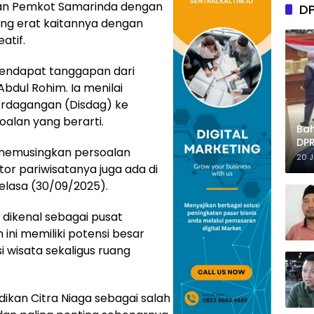
pkan Pemkot Samarinda dengan
D
ng erat kaitannya dengan
atif.
endapat tanggapan dari
Abdul Rohim. Ia menilai
erdagangan (Disdag) ke
alan yang berarti.
Ba
DPR
u memusingkan persoalan
Tep
20 
tor pariwisatanya juga ada di
elasa (30/09/2025).
 dikenal sebagai pusat
 ini memiliki potensi besar
 wisata sekaligus ruang
ikan Citra Niaga sebagai salah