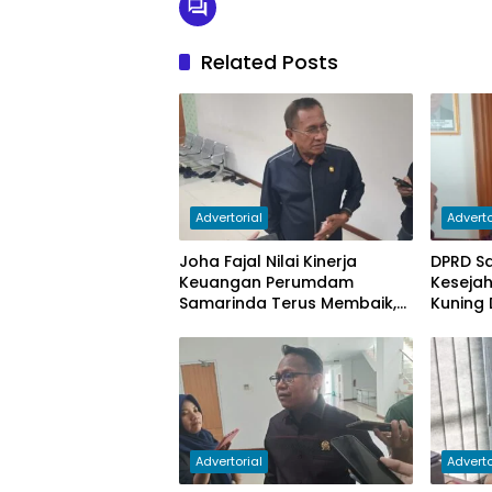
Related Posts
Advertorial
Adverto
Joha Fajal Nilai Kinerja
DPRD S
Keuangan Perumdam
Keseja
Samarinda Terus Membaik,
Kuning 
Ketergantungan pada
Subsidi Berkurang
Advertorial
Adverto