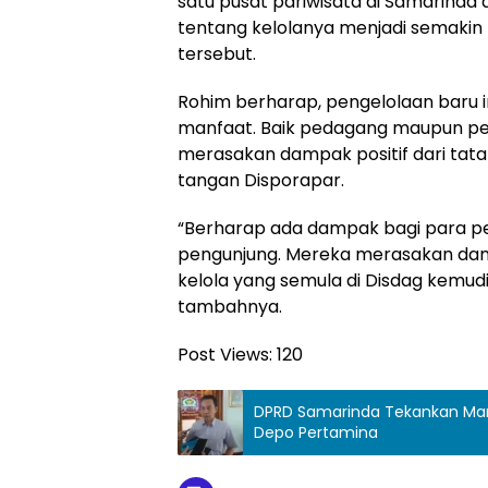
satu pusat pariwisata di Samarinda
tentang kelolanya menjadi semakin leb
tersebut.
Rohim berharap, pengelolaan baru 
manfaat. Baik pedagang maupun pen
merasakan dampak positif dari tata 
tangan Disporapar.
“Berharap ada dampak bagi para 
pengunjung. Mereka merasakan dam
kelola yang semula di Disdag kemudi
tambahnya.
Post Views:
120
DPRD Samarinda Tekankan Manf
Depo Pertamina