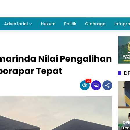
Advertorial
Hukum
Politik
Olahraga
Infogra
arinda Nilai Pengalihan
sporapar Tepat
DP
120
DPR
te