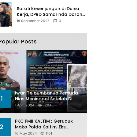
Soroti Kesenjangan di Dunia
Kerja, DPRD Samarinda Dorong
Pemkot Gencarkan
19 September 2025
0
Pemberdayaan Perempuan
Popular Posts
Iwan Telaumbanua Pemuda
1
Nias Meninggal Setelah Di
Habisi Oknum TNI AL
1 April 2024
1204
PKC PMII KALTIM ; Geruduk
2
Mako Polda Kaltim, Eks
Lubang Tambang Banyak
16 May 2024
1161