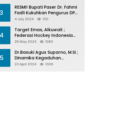
Menelan Korban
RESMI! Bupati Paser Dr. Fahmi
3
Fadli Kukuhkan Pengurus DPP
LAP 2024-2029
4 July 2024
1110
Target Emas, Alkuwait ;
4
Federasi Hockey Indonesia
Kota Balikpapan Siap Menjadi
28 May 2024
1080
Barometer Prestasi Di Kaltim
Dr.Basuki Agus Suparno, M.Si ;
5
Dinamika Kegaduhan
Komunikasi Politik Jelang
23 April 2024
1069
Pesta Politik 2024