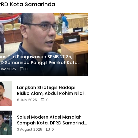
PRD Kota Samarinda
has Tim Pengawasan SPMB 2025,
D Samarinda Panggil Pemkot Kota
ian
June 2025
0
Langkah Strategis Hadapi
Risiko Alam, Abdul Rohim Nilai
Samarinda Siap Jadi Pusat
6 July 2025
0
Logistik Bencana Kalimantan
Solusi Modern Atasi Masalah
Sampah Kota, DPRD Samarinda
Dukung Penuh Proyek PLTSA
3 August 2025
0