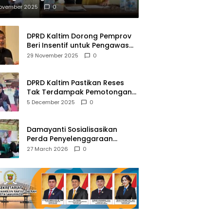
mberantasan NAPZA
November 2025
0
DPRD Kaltim Dorong Pemprov
Beri Insentif untuk Pengawas
Madrasah dan Pendidikan
29 November 2025
0
Agama
DPRD Kaltim Pastikan Reses
Tak Terdampak Pemotongan
Transfer Dana Pusat
5 December 2025
0
Damayanti Sosialisasikan
Perda Penyelenggaraan
Pendidikan Pancasila dan
27 March 2026
0
Wawasan Kebangsaan