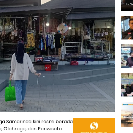
Pe
15 
aga Samarinda kini resmi berada
 Olahraga, dan Pariwisata