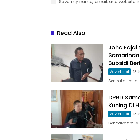
Save my name, email, and website in
Read Also
Joha Fajal
Samarinda
Subsidi Be
Advertorial
13 
Sentrakaltim.id
DPRD Sama
Kuning DLH
Advertorial
13 
Sentralkaltim.id