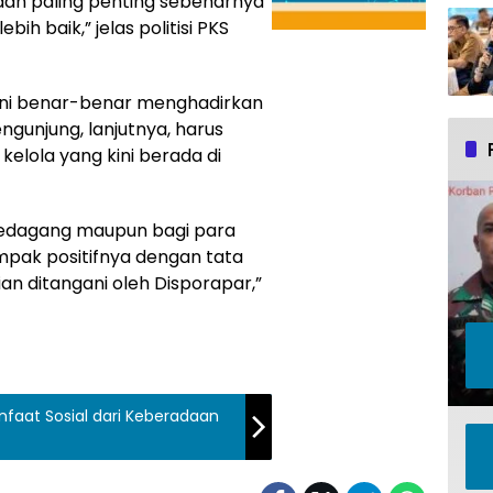
 dan paling penting sebenarnya
ih baik,” jelas politisi PKS
ini benar-benar menghadirkan
gunjung, lanjutnya, harus
kelola yang kini berada di
pedagang maupun bagi para
pak positifnya dengan tata
an ditangani oleh Disporapar,”
aat Sosial dari Keberadaan