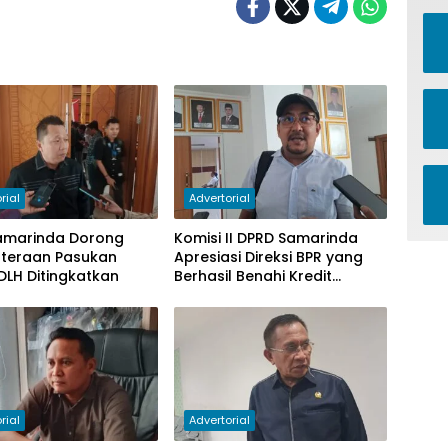
rial
Advertorial
amarinda Dorong
Komisi II DPRD Samarinda
hteraan Pasukan
Apresiasi Direksi BPR yang
DLH Ditingkatkan
Berhasil Benahi Kredit
Bermasalah
rial
Advertorial