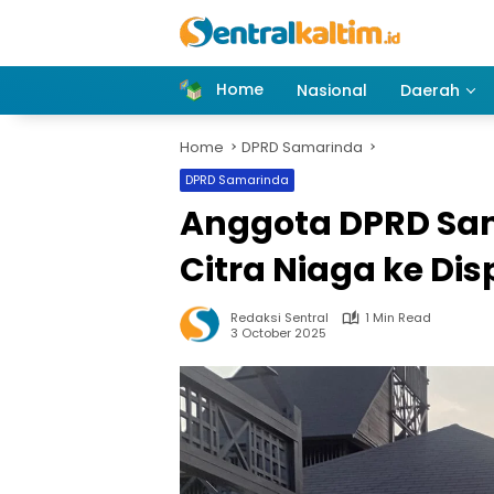
Skip
to
content
Home
Nasional
Daerah
Home
DPRD Samarinda
DPRD Samarinda
Anggota DPRD Sam
Citra Niaga ke Di
Redaksi Sentral
1 Min Read
3 October 2025