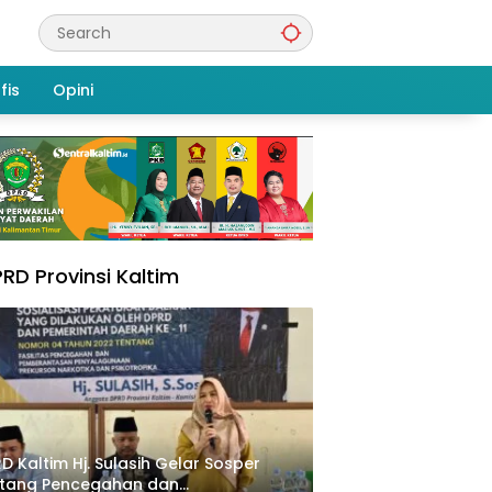
fis
Opini
RD Provinsi Kaltim
D Kaltim Hj. Sulasih Gelar Sosper
ntang Pencegahan dan