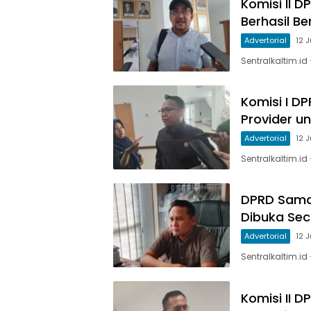
Komisi II 
Berhasil B
Advertorial
12 
Sentralkaltim.id
Komisi I D
Provider u
Advertorial
12 
Sentralkaltim.id
DPRD Sama
Dibuka Sec
Advertorial
12 
Sentralkaltim.i
Komisi II 