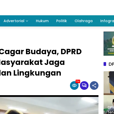
Advertorial
Hukum
Politik
Olahraga
Infogra
n Cagar Budaya, DPRD
Masyarakat Jaga
DP
dan Lingkungan
114
DPR
te