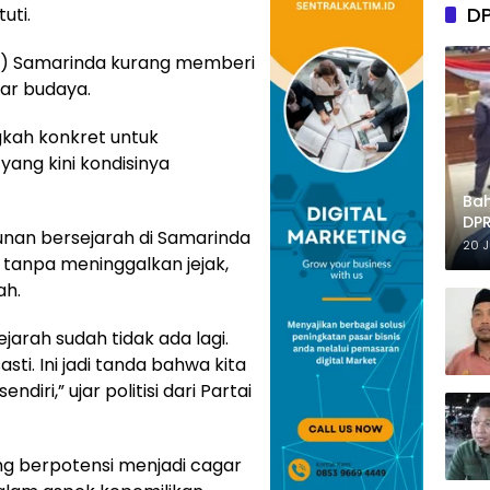
D
uti.
t) Samarinda kurang memberi
ar budaya.
gkah konkret untuk
yang kini kondisinya
Ba
DPR
unan bersejarah di Samarinda
Tep
20 
n tanpa meninggalkan jejak,
ah.
jarah sudah tidak ada lagi.
ti. Ini jadi tanda bahwa kita
diri,” ujar politisi dari Partai
ng berpotensi menjadi cagar