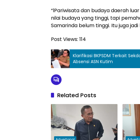
“lPariwisata dan budaya daerah luar 
nilai budaya yang tinggi, tapi pem
Samarinda belum tinggi. Itu juga ja
Post Views:
114
Klarifikasi BKPSDM Terkait Sek
Absensi ASN Kutim
Related Posts
Advertorial
Adverto