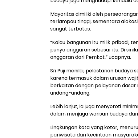
budaya juga menghadapi kendala da
Mayoritas dimiliki oleh perseorang
terlampau tinggi, sementara alokasi
sangat terbatas.
“Kalau bangunan itu milik pribadi, tent
punya anggaran sebesar itu. Di sini
anggaran dari Pemkot,” ucapnya.
Sri Puji menilai, pelestarian budaya 
karena termasuk dalam urusan waj
berkaitan dengan pelayanan dasar 
undang-undang.
Lebih lanjut, ia juga menyoroti mi
dalam menjaga warisan budaya dan 
Lingkungan kota yang kotor, menur
pariwisata dan kecintaan masyaraka