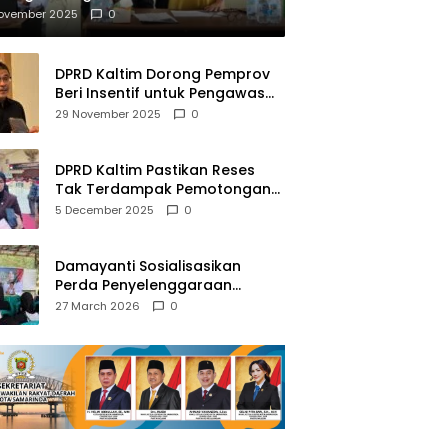
mberantasan NAPZA
November 2025
0
DPRD Kaltim Dorong Pemprov
Beri Insentif untuk Pengawas
Madrasah dan Pendidikan
29 November 2025
0
Agama
DPRD Kaltim Pastikan Reses
Tak Terdampak Pemotongan
Transfer Dana Pusat
5 December 2025
0
Damayanti Sosialisasikan
Perda Penyelenggaraan
Pendidikan Pancasila dan
27 March 2026
0
Wawasan Kebangsaan