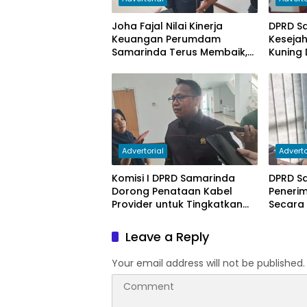
Joha Fajal Nilai Kinerja
DPRD S
Keuangan Perumdam
Keseja
Samarinda Terus Membaik,
Kuning 
Ketergantungan pada
Subsidi Berkurang
Advertorial
Adverto
Komisi I DPRD Samarinda
DPRD S
Dorong Penataan Kabel
Peneri
Provider untuk Tingkatkan
Secara
PAD
Leave a Reply
Your email address will not be published.