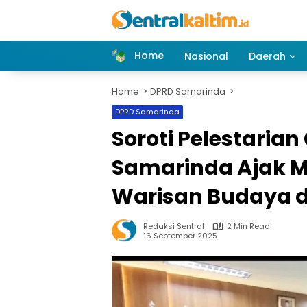
Skip
to
content
Home
Nasional
Daerah
Home
DPRD Samarinda
DPRD Samarinda
Soroti Pelestaria
Samarinda Ajak 
Warisan Budaya 
Redaksi Sentral
2 Min Read
16 September 2025