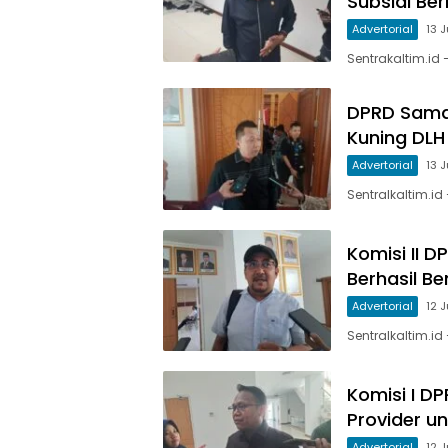
Subsidi Be
Advertorial
13 
Sentrakaltim.id
DPRD Sama
Kuning DLH
Advertorial
13 
Sentralkaltim.id
Komisi II 
Berhasil B
Advertorial
12 
Sentralkaltim.id
Komisi I D
Provider u
Advertorial
12 