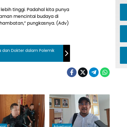
lebih tinggi. Padahal kita punya
ahaman mencintai budaya di
di hambatan,” pungkasnya. (Adv)
da dan Dokter dalam Polemik
rial
Advertorial