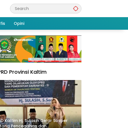
fis
Opini
RD Provinsi Kaltim
D Kaltim Hj. Sulasih Gelar Sosper
ntang Pencegahan dan