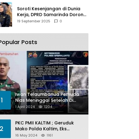
Soroti Kesenjangan di Dunia
Kerja, DPRD Samarinda Dorong
Pemkot Gencarkan
19 September 2025
0
Pemberdayaan Perempuan
Popular Posts
Iwan Telaumbanua Pemuda
1
Nias Meninggal Setelah Di
Habisi Oknum TNI AL
1 April 2024
1204
PKC PMII KALTIM ; Geruduk
2
Mako Polda Kaltim, Eks
Lubang Tambang Banyak
16 May 2024
1161