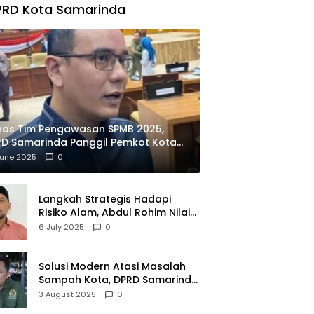
PRD Kota Samarinda
has Tim Pengawasan SPMB 2025,
D Samarinda Panggil Pemkot Kota
ian
June 2025
0
Langkah Strategis Hadapi
Risiko Alam, Abdul Rohim Nilai
Samarinda Siap Jadi Pusat
6 July 2025
0
Logistik Bencana Kalimantan
Solusi Modern Atasi Masalah
Sampah Kota, DPRD Samarinda
Dukung Penuh Proyek PLTSA
3 August 2025
0