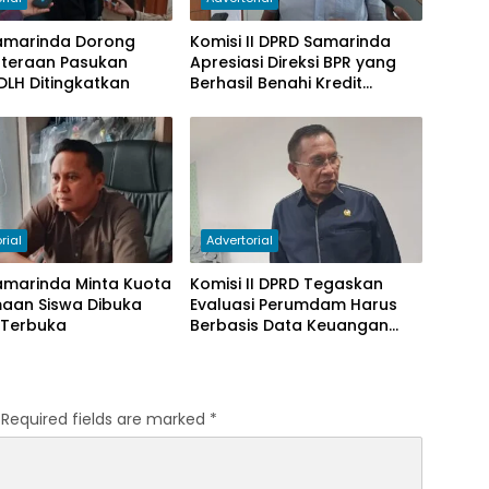
amarinda Dorong
Komisi II DPRD Samarinda
hteraan Pasukan
Apresiasi Direksi BPR yang
DLH Ditingkatkan
Berhasil Benahi Kredit
Bermasalah
rial
Advertorial
amarinda Minta Kuota
Komisi II DPRD Tegaskan
maan Siswa Dibuka
Evaluasi Perumdam Harus
 Terbuka
Berbasis Data Keuangan
Terverifikasi
Required fields are marked
*