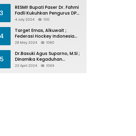
Menelan Korban
RESMI! Bupati Paser Dr. Fahmi
3
Fadli Kukuhkan Pengurus DPP
LAP 2024-2029
4 July 2024
1110
Target Emas, Alkuwait ;
4
Federasi Hockey Indonesia
Kota Balikpapan Siap Menjadi
28 May 2024
1080
Barometer Prestasi Di Kaltim
Dr.Basuki Agus Suparno, M.Si ;
5
Dinamika Kegaduhan
Komunikasi Politik Jelang
23 April 2024
1069
Pesta Politik 2024