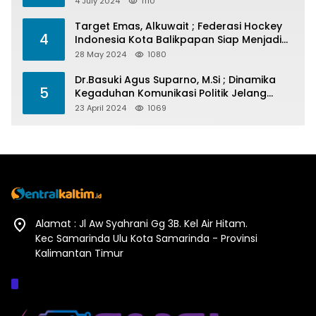
4 July 2024
1110
Target Emas, Alkuwait ; Federasi Hockey
4
Indonesia Kota Balikpapan Siap Menjadi
Barometer Prestasi Di Kaltim
28 May 2024
1080
Dr.Basuki Agus Suparno, M.Si ; Dinamika
5
Kegaduhan Komunikasi Politik Jelang
Pesta Politik 2024
23 April 2024
1069
Alamat : Jl Aw Syahrani Gg 3B. Kel Air Hitam.
Kec Samarinda Ulu Kota Samarinda - Provinsi
Kalimantan Timur
Afiliasi :