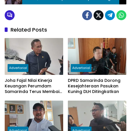
Related Posts
Advertorial
Advertorial
Joha Fajal Nilai Kinerja
DPRD Samarinda Dorong
Keuangan Perumdam
Kesejahteraan Pasukan
Samarinda Terus Membaik,
Kuning DLH Ditingkatkan
Ketergantungan pada
Subsidi Berkurang
Advertorial
Advertorial