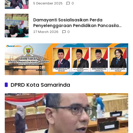
Pusat
5 December 2025
0
Damayanti Sosialisasikan Perda
Penyelenggaraan Pendidikan Pancasila
dan Wawasan Kebangsaan
27 March 2026
0
DPRD Kota Samarinda