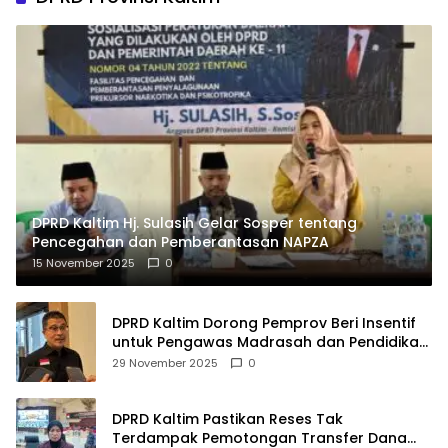
DPRD Kaltim Hj. Sulasih Gelar Sosper tentang
Pencegahan dan Pemberantasan NAPZA
15 November 2025
0
DPRD Kaltim Dorong Pemprov Beri Insentif
untuk Pengawas Madrasah dan Pendidikan
Agama
29 November 2025
0
DPRD Kaltim Pastikan Reses Tak
Terdampak Pemotongan Transfer Dana