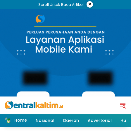
Skip
×
Scroll Untuk Baca Artikel
to
content
Home
Nasional
Daerah
Advertorial
Huk