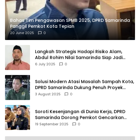
Bahas Tim Pengawasan SPMB 2025, DPRD Samarinda
Panggil Pemkot Kota Tepian
20 June 2025
0
Langkah Strategis Hadapi Risiko Alam,
Abdul Rohim Nilai Samarinda Siap Jadi
Pusat Logistik Bencana Kalimantan
6 July 2025
0
Solusi Modern Atasi Masalah Sampah Kota,
DPRD Samarinda Dukung Penuh Proyek
PLTSA
3 August 2025
0
Soroti Kesenjangan di Dunia Kerja, DPRD
Samarinda Dorong Pemkot Gencarkan
Pemberdayaan Perempuan
19 September 2025
0