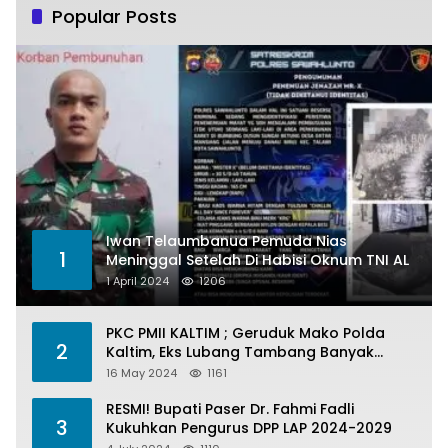
Popular Posts
Iwan Telaumbanua Pemuda Nias
1
Meninggal Setelah Di Habisi Oknum TNI AL
1 April 2024
1206
PKC PMII KALTIM ; Geruduk Mako Polda
2
Kaltim, Eks Lubang Tambang Banyak
Menelan Korban
16 May 2024
1161
RESMI! Bupati Paser Dr. Fahmi Fadli
3
Kukuhkan Pengurus DPP LAP 2024-2029