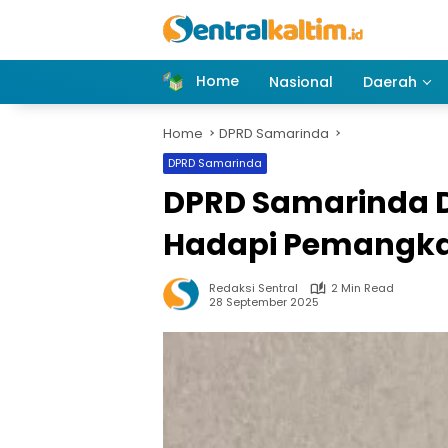
Skip
to
content
Home
Nasional
Daerah
Home
DPRD Samarinda
DPRD Samarinda
DPRD Samarinda Do
Hadapi Pemangka
Redaksi Sentral
2 Min Read
28 September 2025