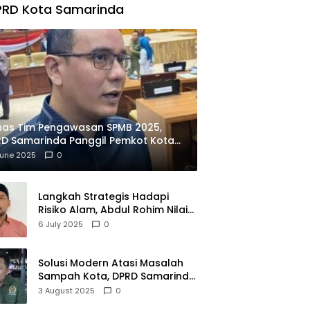
PRD Kota Samarinda
has Tim Pengawasan SPMB 2025,
D Samarinda Panggil Pemkot Kota
ian
June 2025
0
Langkah Strategis Hadapi
Risiko Alam, Abdul Rohim Nilai
Samarinda Siap Jadi Pusat
6 July 2025
0
Logistik Bencana Kalimantan
Solusi Modern Atasi Masalah
Sampah Kota, DPRD Samarinda
Dukung Penuh Proyek PLTSA
3 August 2025
0