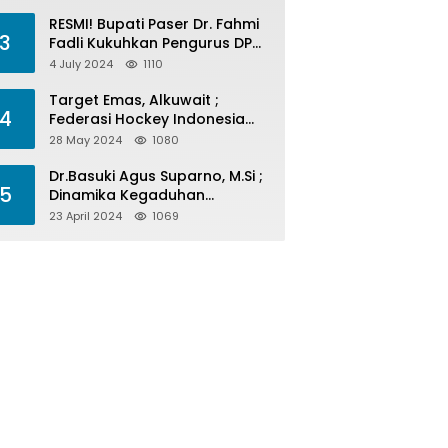
Menelan Korban
RESMI! Bupati Paser Dr. Fahmi
3
Fadli Kukuhkan Pengurus DPP
LAP 2024-2029
4 July 2024
1110
Target Emas, Alkuwait ;
4
Federasi Hockey Indonesia
Kota Balikpapan Siap Menjadi
28 May 2024
1080
Barometer Prestasi Di Kaltim
Dr.Basuki Agus Suparno, M.Si ;
5
Dinamika Kegaduhan
Komunikasi Politik Jelang
23 April 2024
1069
Pesta Politik 2024