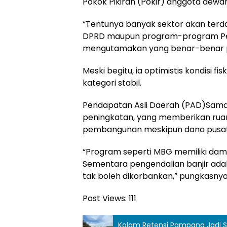
Pokok Pikiran (Pokir) anggota dewan
“Tentunya banyak sektor akan terda
DPRD maupun program-program Pem
mengutamakan yang benar-benar pr
Meski begitu, ia optimistis kondisi fi
kategori stabil.
Pendapatan Asli Daerah (PAD)Sama
peningkatan, yang memberikan rua
pembangunan meskipun dana pusat
“Program seperti MBG memiliki dam
Sementara pengendalian banjir ad
tak boleh dikorbankan,” pungkasnya
Post Views:
111
Kolam Retensi Pampang Jadi S