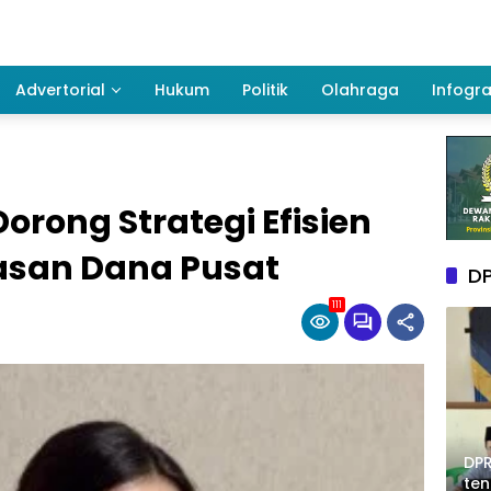
Advertorial
Hukum
Politik
Olahraga
Infogra
rong Strategi Efisien
san Dana Pusat
DP
111
DPR
te