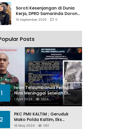
Soroti Kesenjangan di Dunia
Kerja, DPRD Samarinda Dorong
Pemkot Gencarkan
19 September 2025
0
Pemberdayaan Perempuan
Popular Posts
Iwan Telaumbanua Pemuda
1
Nias Meninggal Setelah Di
Habisi Oknum TNI AL
1 April 2024
1204
PKC PMII KALTIM ; Geruduk
2
Mako Polda Kaltim, Eks
Lubang Tambang Banyak
16 May 2024
1161