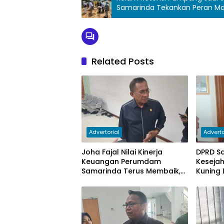
Samarinda Tekankan Peran Ma
Related Posts
Advertorial
Adverto
Joha Fajal Nilai Kinerja
DPRD S
Keuangan Perumdam
Keseja
Samarinda Terus Membaik,
Kuning 
Ketergantungan pada
Subsidi Berkurang