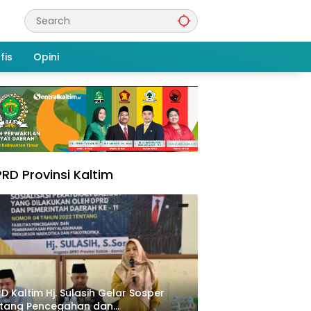
fis
Opini
RD Provinsi Kaltim
D Kaltim Hj. Sulasih Gelar Sosper
ntang Pencegahan dan