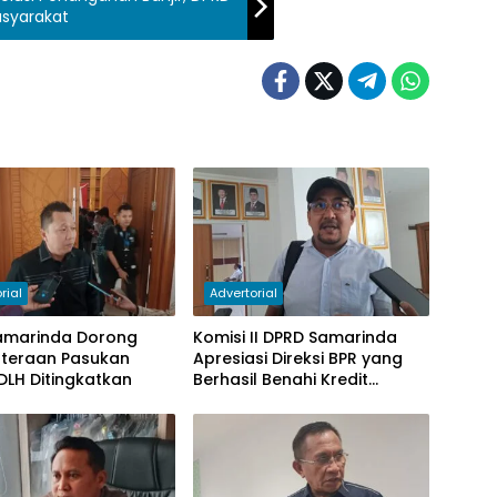
syarakat
rial
Advertorial
amarinda Dorong
Komisi II DPRD Samarinda
hteraan Pasukan
Apresiasi Direksi BPR yang
DLH Ditingkatkan
Berhasil Benahi Kredit
Bermasalah