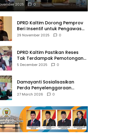
mberantasan NAPZA
November 2025
0
DPRD Kaltim Dorong Pemprov
Beri Insentif untuk Pengawas
Madrasah dan Pendidikan
29 November 2025
0
Agama
DPRD Kaltim Pastikan Reses
Tak Terdampak Pemotongan
Transfer Dana Pusat
5 December 2025
0
Damayanti Sosialisasikan
Perda Penyelenggaraan
Pendidikan Pancasila dan
27 March 2026
0
Wawasan Kebangsaan