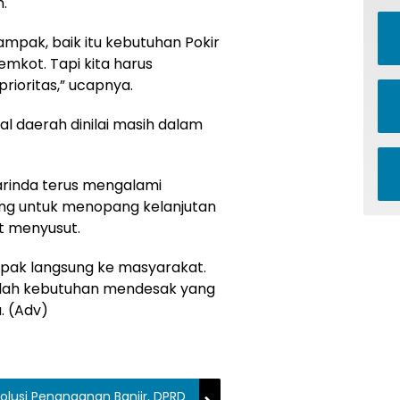
.
mpak, baik itu kebutuhan Pokir
kot. Tapi kita harus
ioritas,” ucapnya.
skal daerah dinilai masih dalam
rinda terus mengalami
ng untuk menopang kelanjutan
 menyusut.
pak langsung ke masyarakat.
alah kebutuhan mendesak yang
. (Adv)
olusi Penanganan Banjir, DPRD