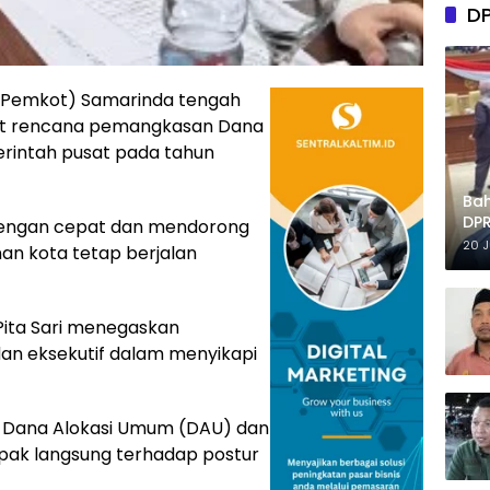
D
a (Pemkot) Samarinda tengah
bat rencana pemangkasan Dana
erintah pusat pada tahun
Ba
DPR
 dengan cepat dan mendorong
Tep
20 
an kota tetap berjalan
Pita Sari menegaskan
 dan eksekutif dalam menyikapi
 Dana Alokasi Umum (DAU) dan
pak langsung terhadap postur