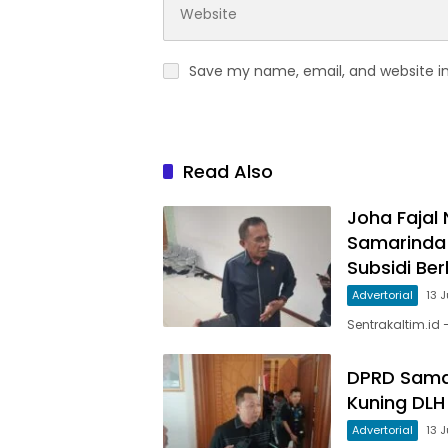
Save my name, email, and website in
Read Also
Joha Fajal
Samarinda
Subsidi Be
Advertorial
13 
Sentrakaltim.id
DPRD Sama
Kuning DLH
Advertorial
13 