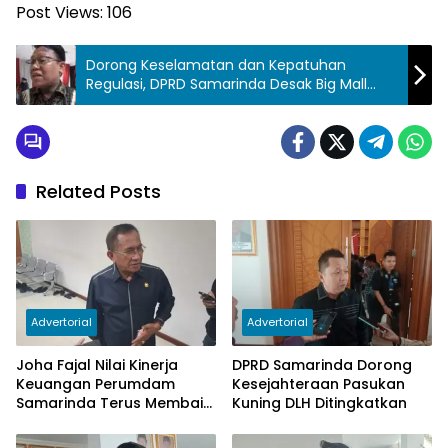
Post Views:
106
Dorong Keselamatan dan Kepatuhan
Regulasi, DPRD Samarinda Desak Big Mall
Percepat Perbaikan Sistem Keamanan
Related Posts
Advertorial
Advertorial
Joha Fajal Nilai Kinerja
DPRD Samarinda Dorong
Keuangan Perumdam
Kesejahteraan Pasukan
Samarinda Terus Membaik,
Kuning DLH Ditingkatkan
Ketergantungan pada
Subsidi Berkurang