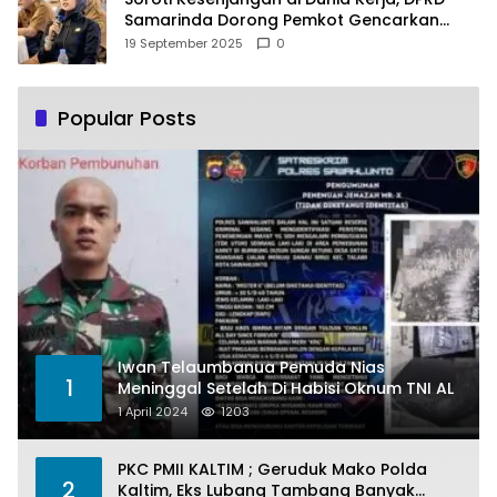
Samarinda Dorong Pemkot Gencarkan
Pemberdayaan Perempuan
19 September 2025
0
Popular Posts
Iwan Telaumbanua Pemuda Nias
1
Meninggal Setelah Di Habisi Oknum TNI AL
1 April 2024
1203
PKC PMII KALTIM ; Geruduk Mako Polda
2
Kaltim, Eks Lubang Tambang Banyak