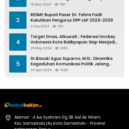
Menelan Korban
16 May 2024
1161
RESMI! Bupati Paser Dr. Fahmi Fadli
3
Kukuhkan Pengurus DPP LAP 2024-2029
4 July 2024
1110
Target Emas, Alkuwait ; Federasi Hockey
4
Indonesia Kota Balikpapan Siap Menjadi
Barometer Prestasi Di Kaltim
28 May 2024
1080
Dr.Basuki Agus Suparno, M.Si ; Dinamika
5
Kegaduhan Komunikasi Politik Jelang
Pesta Politik 2024
23 April 2024
1069
Alamat : Jl Aw Syahrani Gg 3B. Kel Air Hitam.
Kec Samarinda Ulu Kota Samarinda - Provinsi