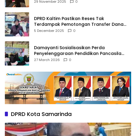
Agama
29 November 2025
0
DPRD Kaltim Pastikan Reses Tak
Terdampak Pemotongan Transfer Dana
Pusat
5 December 2025
0
Damayanti Sosialisasikan Perda
Penyelenggaraan Pendidikan Pancasila
dan Wawasan Kebangsaan
27 March 2026
0
DPRD Kota Samarinda