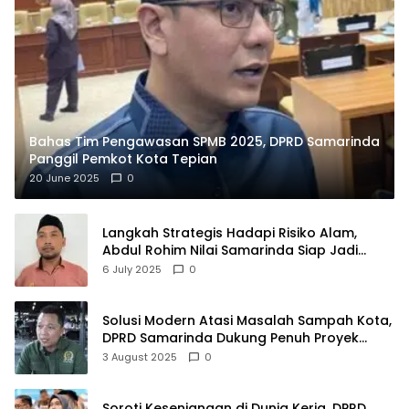
Bahas Tim Pengawasan SPMB 2025, DPRD Samarinda
Panggil Pemkot Kota Tepian
20 June 2025
0
Langkah Strategis Hadapi Risiko Alam,
Abdul Rohim Nilai Samarinda Siap Jadi
Pusat Logistik Bencana Kalimantan
6 July 2025
0
Solusi Modern Atasi Masalah Sampah Kota,
DPRD Samarinda Dukung Penuh Proyek
PLTSA
3 August 2025
0
Soroti Kesenjangan di Dunia Kerja, DPRD