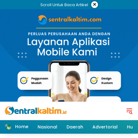
Skip
×
Scroll Untuk Baca Artikel
to
content
Home
Nasional
Daerah
Advertorial
Huk