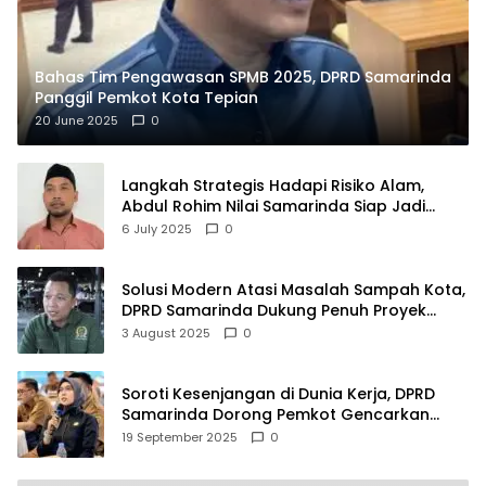
Bahas Tim Pengawasan SPMB 2025, DPRD Samarinda
Panggil Pemkot Kota Tepian
20 June 2025
0
Langkah Strategis Hadapi Risiko Alam,
Abdul Rohim Nilai Samarinda Siap Jadi
Pusat Logistik Bencana Kalimantan
6 July 2025
0
Solusi Modern Atasi Masalah Sampah Kota,
DPRD Samarinda Dukung Penuh Proyek
PLTSA
3 August 2025
0
Soroti Kesenjangan di Dunia Kerja, DPRD
Samarinda Dorong Pemkot Gencarkan
Pemberdayaan Perempuan
19 September 2025
0