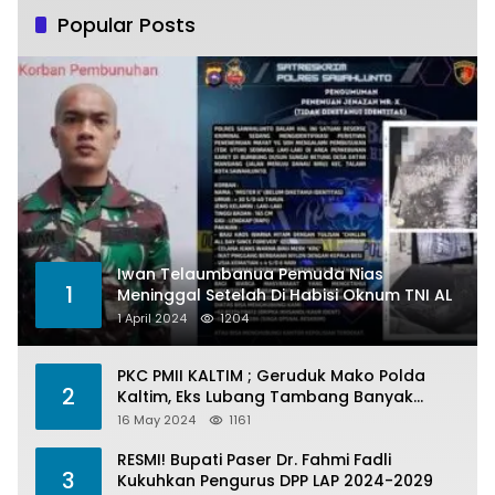
Popular Posts
Iwan Telaumbanua Pemuda Nias
1
Meninggal Setelah Di Habisi Oknum TNI AL
1 April 2024
1204
PKC PMII KALTIM ; Geruduk Mako Polda
2
Kaltim, Eks Lubang Tambang Banyak
Menelan Korban
16 May 2024
1161
RESMI! Bupati Paser Dr. Fahmi Fadli
3
Kukuhkan Pengurus DPP LAP 2024-2029