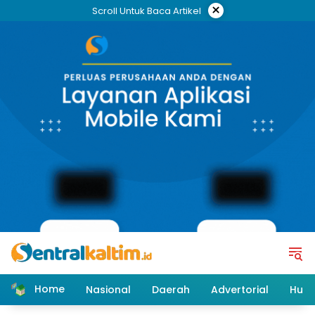
Skip
×
Scroll Untuk Baca Artikel
to
content
Home
Nasional
Daerah
Advertorial
Huk