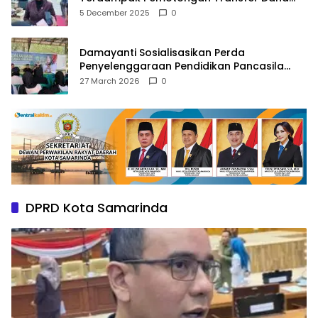
Pusat
5 December 2025
0
Damayanti Sosialisasikan Perda
Penyelenggaraan Pendidikan Pancasila
dan Wawasan Kebangsaan
27 March 2026
0
DPRD Kota Samarinda