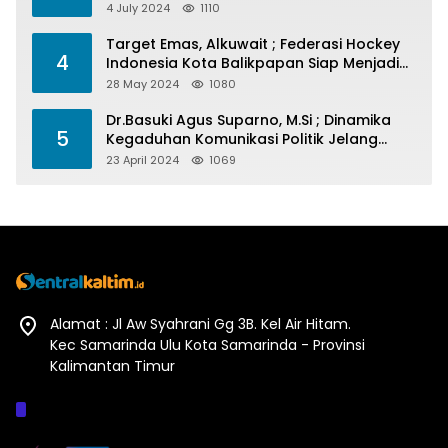
4 July 2024
1110
Target Emas, Alkuwait ; Federasi Hockey
4
Indonesia Kota Balikpapan Siap Menjadi
Barometer Prestasi Di Kaltim
28 May 2024
1080
Dr.Basuki Agus Suparno, M.Si ; Dinamika
5
Kegaduhan Komunikasi Politik Jelang
Pesta Politik 2024
23 April 2024
1069
Alamat : Jl Aw Syahrani Gg 3B. Kel Air Hitam.
Kec Samarinda Ulu Kota Samarinda - Provinsi
Kalimantan Timur
Afiliasi :