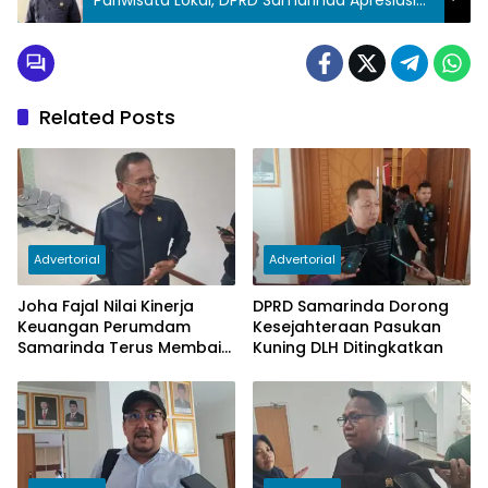
Pariwisata Lokal, DPRD Samarinda Apresiasi
Disporapar
Related Posts
Advertorial
Advertorial
Joha Fajal Nilai Kinerja
DPRD Samarinda Dorong
Keuangan Perumdam
Kesejahteraan Pasukan
Samarinda Terus Membaik,
Kuning DLH Ditingkatkan
Ketergantungan pada
Subsidi Berkurang