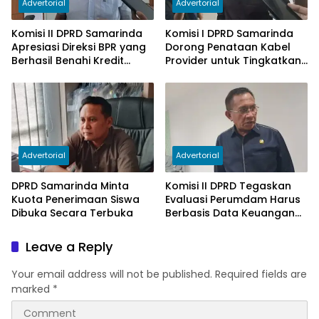
Advertorial
Advertorial
Komisi II DPRD Samarinda
Komisi I DPRD Samarinda
Apresiasi Direksi BPR yang
Dorong Penataan Kabel
Berhasil Benahi Kredit
Provider untuk Tingkatkan
Bermasalah
PAD
Advertorial
Advertorial
DPRD Samarinda Minta
Komisi II DPRD Tegaskan
Kuota Penerimaan Siswa
Evaluasi Perumdam Harus
Dibuka Secara Terbuka
Berbasis Data Keuangan
Terverifikasi
Leave a Reply
Your email address will not be published.
Required fields are
marked
*