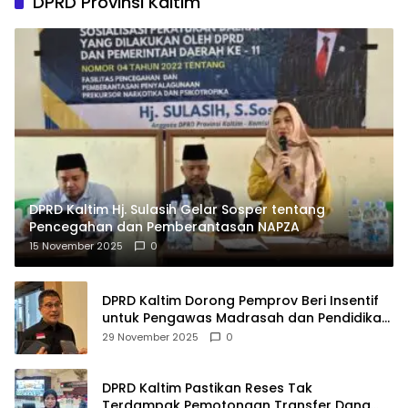
DPRD Provinsi Kaltim
DPRD Kaltim Hj. Sulasih Gelar Sosper tentang
Pencegahan dan Pemberantasan NAPZA
15 November 2025
0
DPRD Kaltim Dorong Pemprov Beri Insentif
untuk Pengawas Madrasah dan Pendidikan
Agama
29 November 2025
0
DPRD Kaltim Pastikan Reses Tak
Terdampak Pemotongan Transfer Dana