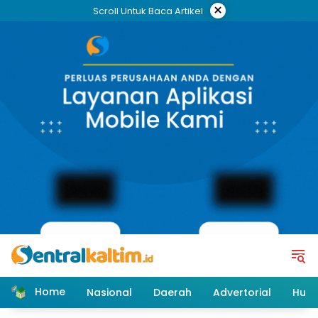
Skip
×
Scroll Untuk Baca Artikel
to
content
Home
Nasional
Daerah
Advertorial
Huk