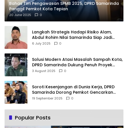
Bahas Tim Pengawasan SPMB 2025, DPRD Samarinda
Panggil Pemkot Kota Tepian
20 June 2025
0
Langkah Strategis Hadapi Risiko Alam,
Abdul Rohim Nilai Samarinda Siap Jadi
Pusat Logistik Bencana Kalimantan
6 July 2025
0
Solusi Modern Atasi Masalah Sampah Kota,
DPRD Samarinda Dukung Penuh Proyek
PLTSA
3 August 2025
0
Soroti Kesenjangan di Dunia Kerja, DPRD
Samarinda Dorong Pemkot Gencarkan
Pemberdayaan Perempuan
19 September 2025
0
Popular Posts