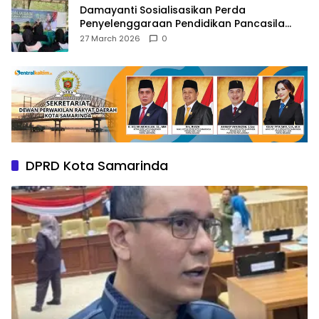
Damayanti Sosialisasikan Perda
Penyelenggaraan Pendidikan Pancasila
dan Wawasan Kebangsaan
27 March 2026
0
DPRD Kota Samarinda