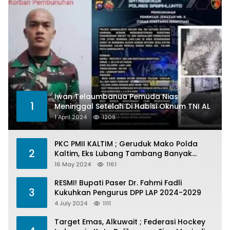
Iwan Telaumbanua Pemuda Nias
1
Meninggal Setelah Di Habisi Oknum TNI AL
1 April 2024
1209
PKC PMII KALTIM ; Geruduk Mako Polda
2
Kaltim, Eks Lubang Tambang Banyak
Menelan Korban
16 May 2024
1161
RESMI! Bupati Paser Dr. Fahmi Fadli
3
Kukuhkan Pengurus DPP LAP 2024-2029
4 July 2024
1111
Target Emas, Alkuwait ; Federasi Hockey