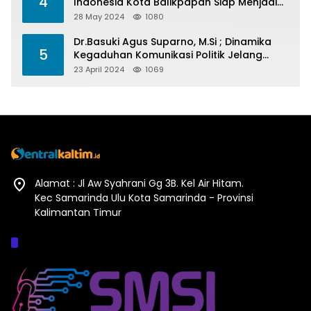
4
Indonesia Kota Balikpapan Siap Menjadi
Barometer Prestasi Di Kaltim
28 May 2024
1080
Dr.Basuki Agus Suparno, M.Si ; Dinamika
5
Kegaduhan Komunikasi Politik Jelang
Pesta Politik 2024
23 April 2024
1069
Alamat : Jl Aw Syahrani Gg 3B. Kel Air Hitam.
Kec Samarinda Ulu Kota Samarinda - Provinsi
Kalimantan Timur
Afiliasi :