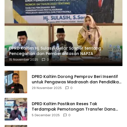
DPRD Kaltim Hj. Sulasih Gelar Sosper tentang
Pencegahan dan Pemberantasan NAPZA
15 November 2025
0
DPRD Kaltim Dorong Pemprov Beri Insentif
untuk Pengawas Madrasah dan Pendidikan
Agama
29 November 2025
0
DPRD Kaltim Pastikan Reses Tak
Terdampak Pemotongan Transfer Dana
Pusat
5 December 2025
0