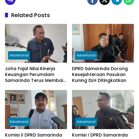
Related Posts
Advertorial
Advertorial
Joha Fajal Nilai Kinerja
DPRD Samarinda Dorong
Keuangan Perumdam
Kesejahteraan Pasukan
Samarinda Terus Membaik,
Kuning DLH Ditingkatkan
Ketergantungan pada
Subsidi Berkurang
Advertorial
Advertorial
Komisi II DPRD Samarinda
Komisi I DPRD Samarinda