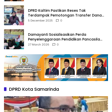
DPRD Kaltim Pastikan Reses Tak
Terdampak Pemotongan Transfer Dana
Pusat
5 December 2025
0
Damayanti Sosialisasikan Perda
Penyelenggaraan Pendidikan Pancasila
dan Wawasan Kebangsaan
27 March 2026
0
DPRD Kota Samarinda