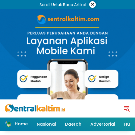
Skip
×
Scroll Untuk Baca Artikel
to
content
Home
Nasional
Daerah
Advertorial
Huk