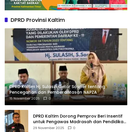
DPRD Provinsi Kaltim
DPRD Kaltim Hj. Sulasih Gelar Sosper tentang
Pencegahan dan Pemberantasan NAPZA
15 November 2025
0
DPRD Kaltim Dorong Pemprov Beri Insentif
untuk Pengawas Madrasah dan Pendidikan
Agama
29 November 2025
0