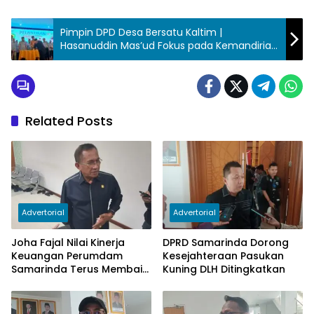
Pimpin DPD Desa Bersatu Kaltim |
Hasanuddin Mas’ud Fokus pada Kemandirian
dan Sinergi Desa
Related Posts
Advertorial
Advertorial
Joha Fajal Nilai Kinerja
DPRD Samarinda Dorong
Keuangan Perumdam
Kesejahteraan Pasukan
Samarinda Terus Membaik,
Kuning DLH Ditingkatkan
Ketergantungan pada
Subsidi Berkurang