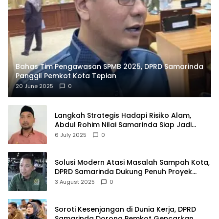
Bahas Tim Pengawasan SPMB 2025, DPRD Samarinda
Panggil Pemkot Kota Tepian
20 June 2025
0
Langkah Strategis Hadapi Risiko Alam,
Abdul Rohim Nilai Samarinda Siap Jadi
Pusat Logistik Bencana Kalimantan
6 July 2025
0
Solusi Modern Atasi Masalah Sampah Kota,
DPRD Samarinda Dukung Penuh Proyek
PLTSA
3 August 2025
0
Soroti Kesenjangan di Dunia Kerja, DPRD
Samarinda Dorong Pemkot Gencarkan