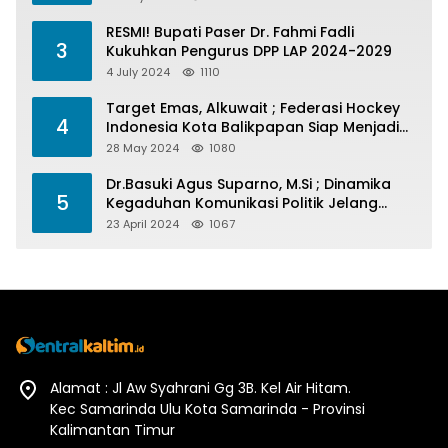
RESMI! Bupati Paser Dr. Fahmi Fadli
3
Kukuhkan Pengurus DPP LAP 2024-2029
4 July 2024
1110
Target Emas, Alkuwait ; Federasi Hockey
4
Indonesia Kota Balikpapan Siap Menjadi
Barometer Prestasi Di Kaltim
28 May 2024
1080
Dr.Basuki Agus Suparno, M.Si ; Dinamika
5
Kegaduhan Komunikasi Politik Jelang
Pesta Politik 2024
23 April 2024
1067
Alamat : Jl Aw Syahrani Gg 3B. Kel Air Hitam.
Kec Samarinda Ulu Kota Samarinda - Provinsi
Kalimantan Timur