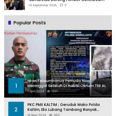
Pemberdayaan Perempuan
19 September 2025
0
Popular Posts
Iwan Telaumbanua Pemuda Nias
1
Meninggal Setelah Di Habisi Oknum TNI AL
1 April 2024
1201
PKC PMII KALTIM ; Geruduk Mako Polda
2
Kaltim, Eks Lubang Tambang Banyak
Menelan Korban
16 May 2024
1160