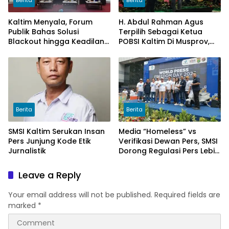
Berita
Berita
Kaltim Menyala, Forum
H. Abdul Rahman Agus
Publik Bahas Solusi
Terpilih Sebagai Ketua
Blackout hingga Keadilan
POBSI Kaltim Di Musprov,
Tarif Listrik di Pelosok Desa
Siap Tingkatkan Prestasi
Billiar
Berita
Berita
SMSI Kaltim Serukan Insan
Media “Homeless” vs
Pers Junjung Kode Etik
Verifikasi Dewan Pers, SMSI
Jurnalistik
Dorong Regulasi Pers Lebih
Adaptif di Era Digital
Leave a Reply
Your email address will not be published.
Required fields are
marked
*