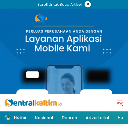
Skip
×
Scroll Untuk Baca Artikel
to
content
Home
Nasional
Daerah
Advertorial
Huk