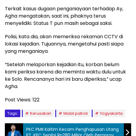
Terkait kasus dugaan penganiayaan terhadap Ay,
Agha mengatakan, saat ini, pihaknya terus
menyelidiki. Status T pun masih sebagai saksi.
Polisi, kata dia, akan memeriksa rekaman CCTV di
lokasi kejadian. Tujuannya, mengetahui pasti siapa
yang menganiaya.
“Setelah melaporkan kejadian itu, korban belum
kami periksa karena dia meminta waktu dulu untuk
ke Solo. Rencananya hari ini baru diperiksa,” ucap
Agha.
Post Views:
122
Tags:
Kerusakan
Mobil patroli
Yogyakarta
PKC PMII Kaltim Kecam Penghapusan Utang
PT. KPC Senilai Rp280 Miliar Oleh Pemprov