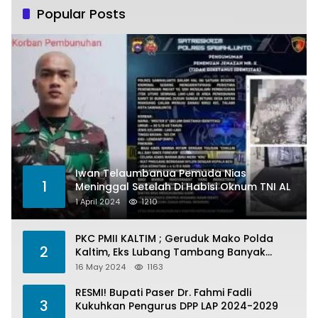
Popular Posts
Iwan Telaumbanua Pemuda Nias
1
Meninggal Setelah Di Habisi Oknum TNI AL
1 April 2024
1210
PKC PMII KALTIM ; Geruduk Mako Polda
2
Kaltim, Eks Lubang Tambang Banyak
Menelan Korban
16 May 2024
1163
RESMI! Bupati Paser Dr. Fahmi Fadli
3
Kukuhkan Pengurus DPP LAP 2024-2029