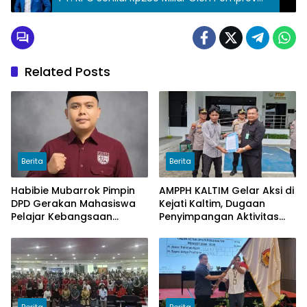
Kaltim
Related Posts
Berita
Berita
Habibie Mubarrok Pimpin
AMPPH KALTIM Gelar Aksi di
DPD Gerakan Mahasiswa
Kejati Kaltim, Dugaan
Pelajar Kebangsaan
Penyimpangan Aktivitas
Kalimantan Timur.
Bongkar Muat Cangkang
Sawit di Logpond Tubaan