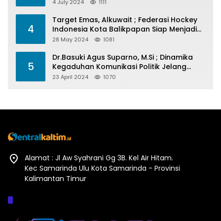
4 July 2024
1111
Target Emas, Alkuwait ; Federasi Hockey
4
Indonesia Kota Balikpapan Siap Menjadi
Barometer Prestasi Di Kaltim
28 May 2024
1081
Dr.Basuki Agus Suparno, M.Si ; Dinamika
5
Kegaduhan Komunikasi Politik Jelang
Pesta Politik 2024
23 April 2024
1070
Alamat : Jl Aw Syahrani Gg 3B. Kel Air Hitam.
Kec Samarinda Ulu Kota Samarinda - Provinsi
Kalimantan Timur
Afiliasi :