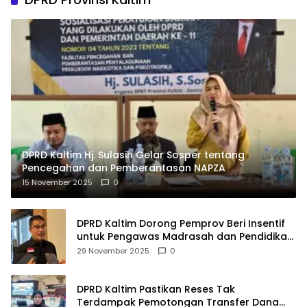
DPRD Kaltim Hj. Sulasih Gelar Sosper tentang
Pencegahan dan Pemberantasan NAPZA
15 November 2025
0
DPRD Kaltim Dorong Pemprov Beri Insentif
untuk Pengawas Madrasah dan Pendidikan
Agama
29 November 2025
0
DPRD Kaltim Pastikan Reses Tak
Terdampak Pemotongan Transfer Dana