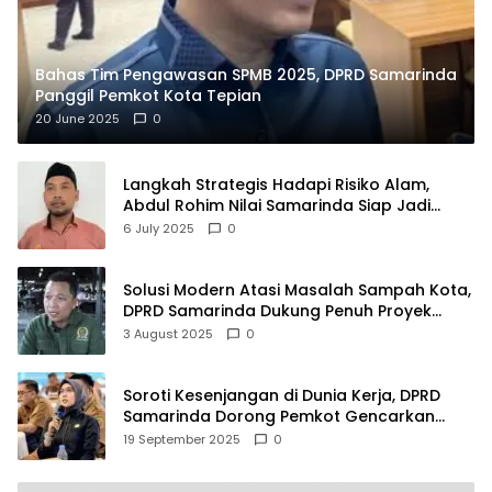
Bahas Tim Pengawasan SPMB 2025, DPRD Samarinda
Panggil Pemkot Kota Tepian
20 June 2025
0
Langkah Strategis Hadapi Risiko Alam,
Abdul Rohim Nilai Samarinda Siap Jadi
Pusat Logistik Bencana Kalimantan
6 July 2025
0
Solusi Modern Atasi Masalah Sampah Kota,
DPRD Samarinda Dukung Penuh Proyek
PLTSA
3 August 2025
0
Soroti Kesenjangan di Dunia Kerja, DPRD
Samarinda Dorong Pemkot Gencarkan
Pemberdayaan Perempuan
19 September 2025
0