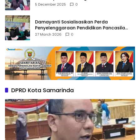
Pusat
5 December 2025
0
Damayanti Sosialisasikan Perda
Penyelenggaraan Pendidikan Pancasila
dan Wawasan Kebangsaan
27 March 2026
0
DPRD Kota Samarinda