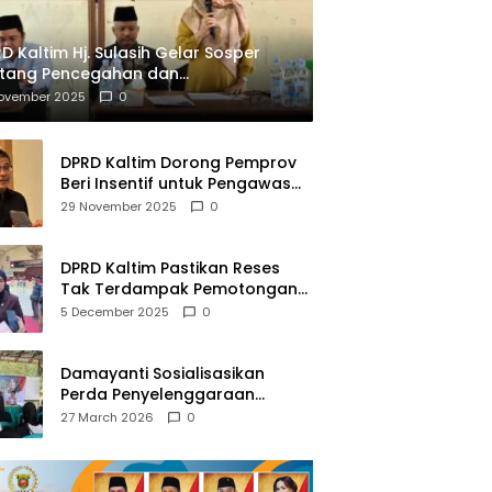
D Kaltim Hj. Sulasih Gelar Sosper
ntang Pencegahan dan
mberantasan NAPZA
November 2025
0
DPRD Kaltim Dorong Pemprov
Beri Insentif untuk Pengawas
Madrasah dan Pendidikan
29 November 2025
0
Agama
DPRD Kaltim Pastikan Reses
Tak Terdampak Pemotongan
Transfer Dana Pusat
5 December 2025
0
Damayanti Sosialisasikan
Perda Penyelenggaraan
Pendidikan Pancasila dan
27 March 2026
0
Wawasan Kebangsaan