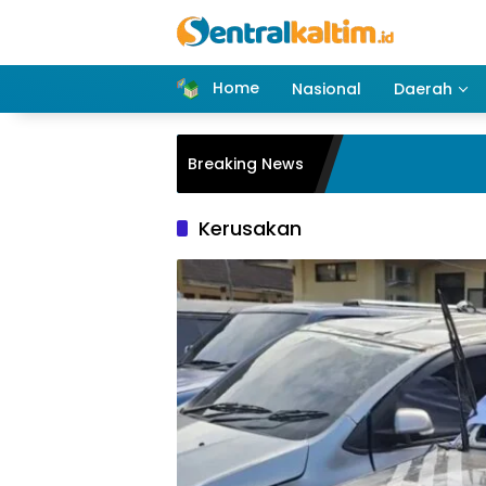
Skip
to
content
Home
Nasional
Daerah
Breaking News
Kerusakan