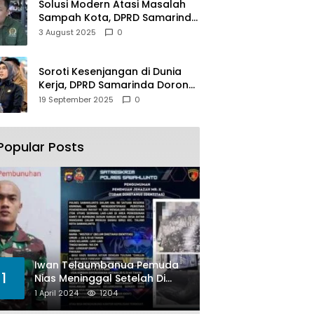
Solusi Modern Atasi Masalah
Sampah Kota, DPRD Samarinda
Dukung Penuh Proyek PLTSA
3 August 2025
0
Soroti Kesenjangan di Dunia
Kerja, DPRD Samarinda Dorong
Pemkot Gencarkan
19 September 2025
0
Pemberdayaan Perempuan
Popular Posts
Iwan Telaumbanua Pemuda
1
Nias Meninggal Setelah Di
Habisi Oknum TNI AL
1 April 2024
1204