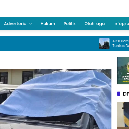
Advertorial
Hukum
Politik
Olahraga
Infogra
APPK Kaltim Desak K
Tuntas Dugaan Koru
pada penggunaan
Kukar Tahun 2025
DP