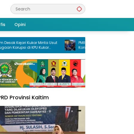
fis
Opini
ejari Kukar Minta Usut
PMII Samarinda Gelar Pembukaan
psi di KPU Kukar
Konfercab XXXV, Taufikuddin Ajak Seluru
 Dana Hibah PSU
Kader Perkuat Persatuan
RD Provinsi Kaltim