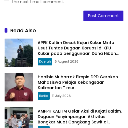
the next time I comment.
Read Also
APPK Kaltim Desak Kejari Kukar Minta
Usut Tuntas Dugaan Korupsi di KPU
Kukar pada penggunaan Dana Hibah
PSU Kukar Tahun 2025
Daerah
6 August 2026
Habibie Mubarrok Pimpin DPD Gerakan
Mahasiswa Pelajar Kebangsaan
Kalimantan Timur.
Berita
11 July 2026
AMPPH KALTIM Gelar Aksi di Kejati Kaltim,
Dugaan Penyimpangan Aktivitas
Bongkar Muat Cangkang Sawit di
Logpond Tubaan