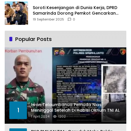
Soroti Kesenjangan di Dunia Kerja, DPRD
Samarinda Dorong Pemkot Gencarkan
Pemberdayaan Perempuan
19 September 2025
0
Popular Posts
Iwan Telaumbanua Pemuda Nias
1
Meninggal Setelah Di Habisi Oknum TNI AL
1 April 2024
1202