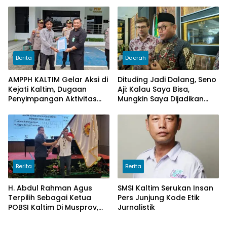
Kukar pada penggunaan
Kalimantan Timur.
Dana Hibah PSU Kukar
Tahun 2025
Berita
Daerah
AMPPH KALTIM Gelar Aksi di
Dituding Jadi Dalang, Seno
Kejati Kaltim, Dugaan
Aji: Kalau Saya Bisa,
Penyimpangan Aktivitas
Mungkin Saya Dijadikan
Bongkar Muat Cangkang
Konsultan Politiknya Trump
Sawit di Logpond Tubaan
Berita
Berita
H. Abdul Rahman Agus
SMSI Kaltim Serukan Insan
Terpilih Sebagai Ketua
Pers Junjung Kode Etik
POBSI Kaltim Di Musprov,
Jurnalistik
Siap Tingkatkan Prestasi
Billiar