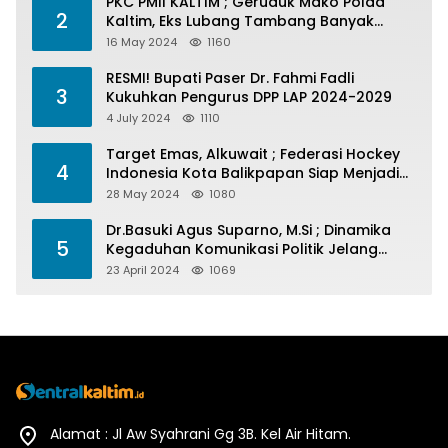
PKC PMII KALTIM ; Geruduk Mako Polda
2
Kaltim, Eks Lubang Tambang Banyak
Menelan Korban
16 May 2024
1160
RESMI! Bupati Paser Dr. Fahmi Fadli
3
Kukuhkan Pengurus DPP LAP 2024-2029
4 July 2024
1110
Target Emas, Alkuwait ; Federasi Hockey
4
Indonesia Kota Balikpapan Siap Menjadi
Barometer Prestasi Di Kaltim
28 May 2024
1080
Dr.Basuki Agus Suparno, M.Si ; Dinamika
5
Kegaduhan Komunikasi Politik Jelang
Pesta Politik 2024
23 April 2024
1069
Alamat : Jl Aw Syahrani Gg 3B. Kel Air Hitam.