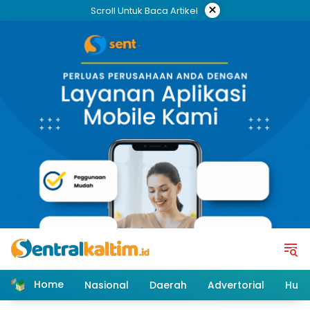
Skip
×
Scroll Untuk Baca Artikel
to
content
Home
Nasional
Daerah
Advertorial
Huk