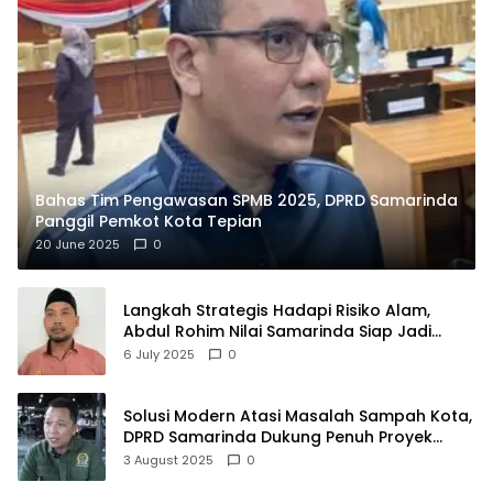
Bahas Tim Pengawasan SPMB 2025, DPRD Samarinda
Panggil Pemkot Kota Tepian
20 June 2025
0
Langkah Strategis Hadapi Risiko Alam,
Abdul Rohim Nilai Samarinda Siap Jadi
Pusat Logistik Bencana Kalimantan
6 July 2025
0
Solusi Modern Atasi Masalah Sampah Kota,
DPRD Samarinda Dukung Penuh Proyek
PLTSA
3 August 2025
0