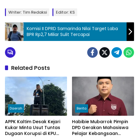
Writer: Tim Redaksi
Editor: KS
Komisi II DPRD Samarinda Nilai Target Laba
BPR Rp2,7 Miliar Sulit Tercapai
Related Posts
Daerah
Berita
APPK Kaltim Desak Kejari
Habibie Mubarrok Pimpin
Kukar Minta Usut Tuntas
DPD Gerakan Mahasiswa
Dugaan Korupsi di KPU
Pelajar Kebangsaan