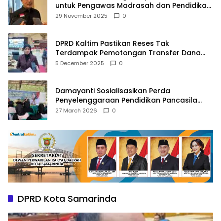
untuk Pengawas Madrasah dan Pendidikan
Agama
29 November 2025
0
DPRD Kaltim Pastikan Reses Tak
Terdampak Pemotongan Transfer Dana
Pusat
5 December 2025
0
Damayanti Sosialisasikan Perda
Penyelenggaraan Pendidikan Pancasila
dan Wawasan Kebangsaan
27 March 2026
0
DPRD Kota Samarinda