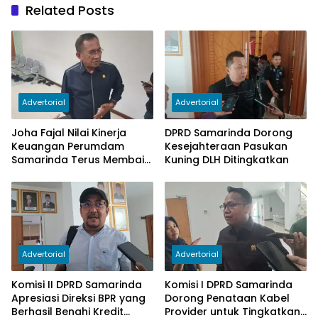
Related Posts
Advertorial
Advertorial
Joha Fajal Nilai Kinerja
DPRD Samarinda Dorong
Keuangan Perumdam
Kesejahteraan Pasukan
Samarinda Terus Membaik,
Kuning DLH Ditingkatkan
Ketergantungan pada
Subsidi Berkurang
Advertorial
Advertorial
Komisi II DPRD Samarinda
Komisi I DPRD Samarinda
Apresiasi Direksi BPR yang
Dorong Penataan Kabel
Berhasil Benahi Kredit
Provider untuk Tingkatkan