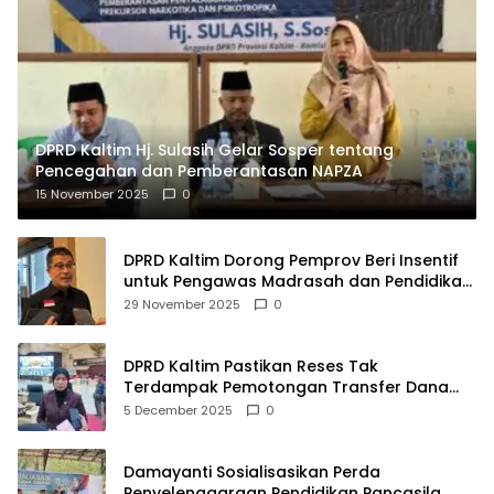
DPRD Kaltim Hj. Sulasih Gelar Sosper tentang
Pencegahan dan Pemberantasan NAPZA
15 November 2025
0
DPRD Kaltim Dorong Pemprov Beri Insentif
untuk Pengawas Madrasah dan Pendidikan
Agama
29 November 2025
0
DPRD Kaltim Pastikan Reses Tak
Terdampak Pemotongan Transfer Dana
Pusat
5 December 2025
0
Damayanti Sosialisasikan Perda
Penyelenggaraan Pendidikan Pancasila