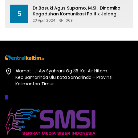
Dr.Basuki Agus Suparno, M.Si ; Dinamika
5
Kegaduhan Komunikasi Politik Jelang
Pesta Politik 2024
23 April 2024
1069
Alamat : Jl Aw Syahrani Gg 3B. Kel Air Hitam.
Kec Samarinda Ulu Kota Samarinda - Provinsi
Kalimantan Timur
Afiliasi :