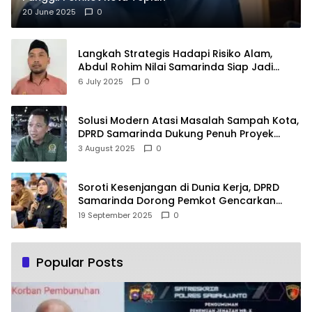
20 June 2025
0
Langkah Strategis Hadapi Risiko Alam,
Abdul Rohim Nilai Samarinda Siap Jadi
Pusat Logistik Bencana Kalimantan
6 July 2025
0
Solusi Modern Atasi Masalah Sampah Kota,
DPRD Samarinda Dukung Penuh Proyek
PLTSA
3 August 2025
0
Soroti Kesenjangan di Dunia Kerja, DPRD
Samarinda Dorong Pemkot Gencarkan
Pemberdayaan Perempuan
19 September 2025
0
Popular Posts