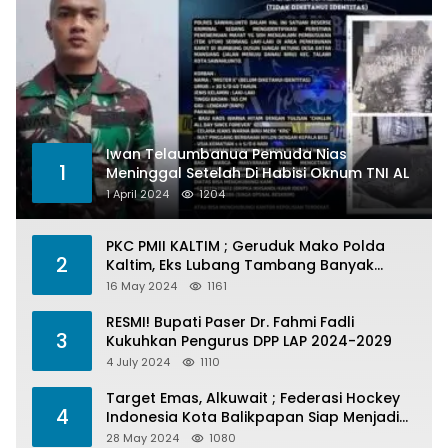
Iwan Telaumbanua Pemuda Nias
1
Meninggal Setelah Di Habisi Oknum TNI AL
1 April 2024
1204
PKC PMII KALTIM ; Geruduk Mako Polda
2
Kaltim, Eks Lubang Tambang Banyak
Menelan Korban
16 May 2024
1161
RESMI! Bupati Paser Dr. Fahmi Fadli
3
Kukuhkan Pengurus DPP LAP 2024-2029
4 July 2024
1110
Target Emas, Alkuwait ; Federasi Hockey
4
Indonesia Kota Balikpapan Siap Menjadi
Barometer Prestasi Di Kaltim
28 May 2024
1080