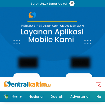
Skip
×
Scroll Untuk Baca Artikel
to
content
Home
Nasional
Daerah
Advertorial
Huk