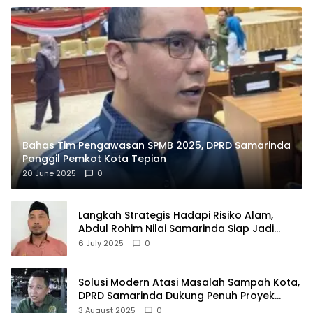
Bahas Tim Pengawasan SPMB 2025, DPRD Samarinda
Panggil Pemkot Kota Tepian
20 June 2025
0
Langkah Strategis Hadapi Risiko Alam,
Abdul Rohim Nilai Samarinda Siap Jadi
Pusat Logistik Bencana Kalimantan
6 July 2025
0
Solusi Modern Atasi Masalah Sampah Kota,
DPRD Samarinda Dukung Penuh Proyek
PLTSA
3 August 2025
0