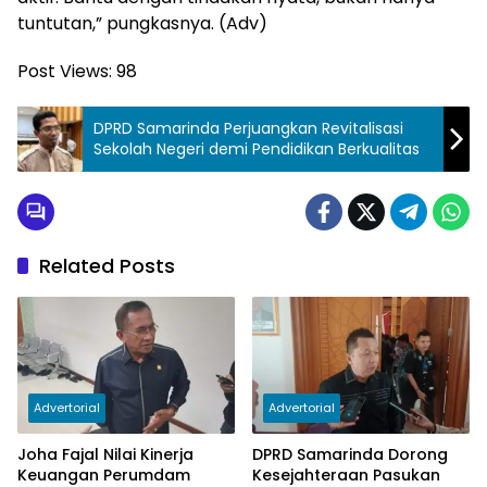
tuntutan,” pungkasnya. (Adv)
Post Views:
98
DPRD Samarinda Perjuangkan Revitalisasi
Sekolah Negeri demi Pendidikan Berkualitas
Related Posts
Advertorial
Advertorial
Joha Fajal Nilai Kinerja
DPRD Samarinda Dorong
Keuangan Perumdam
Kesejahteraan Pasukan