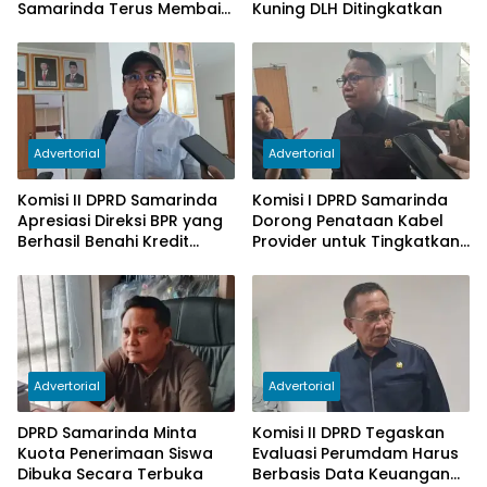
Samarinda Terus Membaik,
Kuning DLH Ditingkatkan
Ketergantungan pada
Subsidi Berkurang
Advertorial
Advertorial
Komisi II DPRD Samarinda
Komisi I DPRD Samarinda
Apresiasi Direksi BPR yang
Dorong Penataan Kabel
Berhasil Benahi Kredit
Provider untuk Tingkatkan
Bermasalah
PAD
Advertorial
Advertorial
DPRD Samarinda Minta
Komisi II DPRD Tegaskan
Kuota Penerimaan Siswa
Evaluasi Perumdam Harus
Dibuka Secara Terbuka
Berbasis Data Keuangan