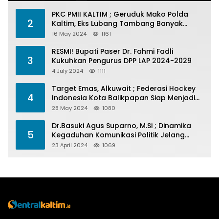
PKC PMII KALTIM ; Geruduk Mako Polda
2
Kaltim, Eks Lubang Tambang Banyak
Menelan Korban
16 May 2024
1161
RESMI! Bupati Paser Dr. Fahmi Fadli
3
Kukuhkan Pengurus DPP LAP 2024-2029
4 July 2024
1111
Target Emas, Alkuwait ; Federasi Hockey
4
Indonesia Kota Balikpapan Siap Menjadi
Barometer Prestasi Di Kaltim
28 May 2024
1080
Dr.Basuki Agus Suparno, M.Si ; Dinamika
5
Kegaduhan Komunikasi Politik Jelang
Pesta Politik 2024
23 April 2024
1069