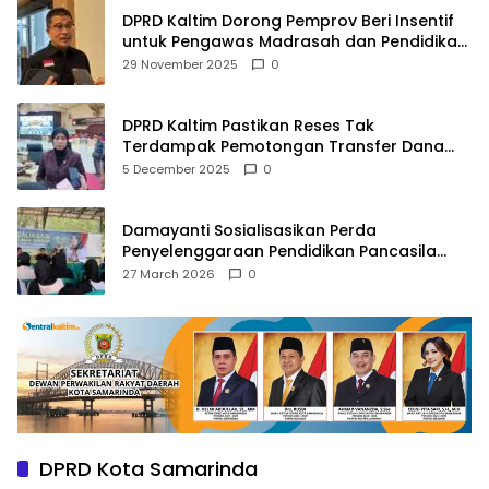
DPRD Kaltim Dorong Pemprov Beri Insentif
untuk Pengawas Madrasah dan Pendidikan
Agama
29 November 2025
0
DPRD Kaltim Pastikan Reses Tak
Terdampak Pemotongan Transfer Dana
Pusat
5 December 2025
0
Damayanti Sosialisasikan Perda
Penyelenggaraan Pendidikan Pancasila
dan Wawasan Kebangsaan
27 March 2026
0
DPRD Kota Samarinda