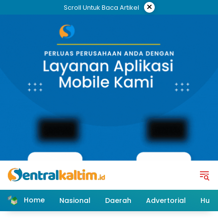
Skip
×
Scroll Untuk Baca Artikel
to
content
Home
Nasional
Daerah
Advertorial
Huk