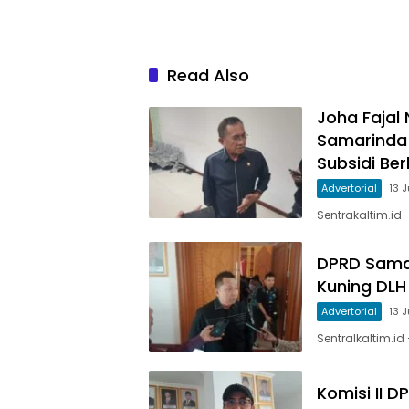
Read Also
Joha Fajal
Samarinda
Subsidi Be
Advertorial
13 
Sentrakaltim.id
DPRD Sama
Kuning DLH
Advertorial
13 
Sentralkaltim.id
Komisi II 