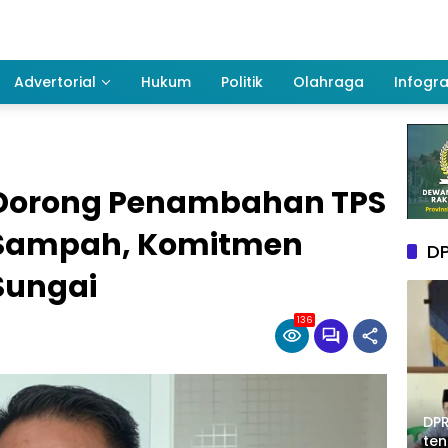
Advertorial
Hukum
Politik
Olahraga
Infogra
Dorong Penambahan TPS
 Sampah, Komitmen
DP
Sungai
136
DPR
te