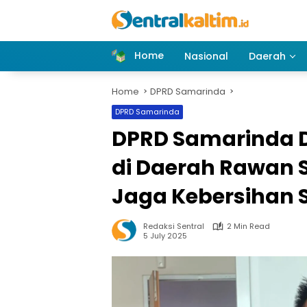
Skip
to
content
Home
Nasional
Daerah
Home
DPRD Samarinda
DPRD Samarinda
DPRD Samarinda 
di Daerah Rawan
Jaga Kebersihan 
Redaksi Sentral
2 Min Read
5 July 2025