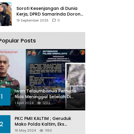
Soroti Kesenjangan di Dunia
Kerja, DPRD Samarinda Dorong
Pemkot Gencarkan
19 September 2025
0
Pemberdayaan Perempuan
Popular Posts
Iwan Telaumbanua Pemuda
1
Nias Meninggal Setelah Di
Habisi Oknum TNI AL
1 April 2024
1202
PKC PMII KALTIM ; Geruduk
2
Mako Polda Kaltim, Eks
Lubang Tambang Banyak
16 May 2024
1160