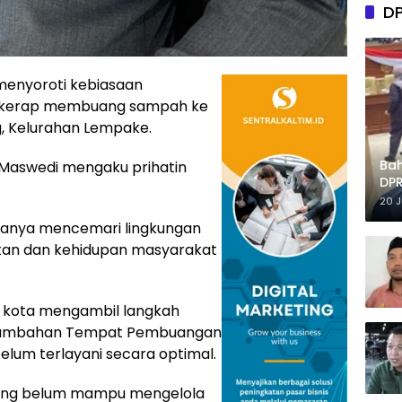
D
menyoroti kebiasaan
n kerap membuang sampah ke
g, Kelurahan Lempake.
Ba
 Maswedi mengaku prihatin
DPR
Tep
20 
k hanya mencemari lingkungan
tan dan kehidupan masyarakat
h kota mengambil langkah
enambahan Tempat Pembuangan
lum terlayani secara optimal.
ang belum mampu mengelola