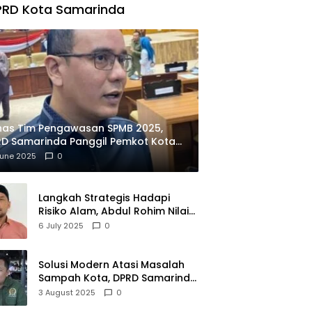
PRD Kota Samarinda
has Tim Pengawasan SPMB 2025,
D Samarinda Panggil Pemkot Kota
ian
June 2025
0
Langkah Strategis Hadapi
Risiko Alam, Abdul Rohim Nilai
Samarinda Siap Jadi Pusat
6 July 2025
0
Logistik Bencana Kalimantan
Solusi Modern Atasi Masalah
Sampah Kota, DPRD Samarinda
Dukung Penuh Proyek PLTSA
3 August 2025
0