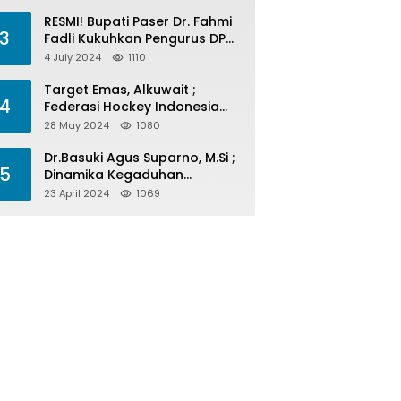
Menelan Korban
RESMI! Bupati Paser Dr. Fahmi
3
Fadli Kukuhkan Pengurus DPP
LAP 2024-2029
4 July 2024
1110
Target Emas, Alkuwait ;
4
Federasi Hockey Indonesia
Kota Balikpapan Siap Menjadi
28 May 2024
1080
Barometer Prestasi Di Kaltim
Dr.Basuki Agus Suparno, M.Si ;
5
Dinamika Kegaduhan
Komunikasi Politik Jelang
23 April 2024
1069
Pesta Politik 2024