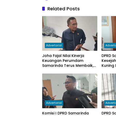
Related Posts
Advertorial
Adverto
Joha Fajal Nilai Kinerja
DPRD S
Keuangan Perumdam
Keseja
Samarinda Terus Membaik,
Kuning 
Ketergantungan pada
Subsidi Berkurang
Advertorial
Adverto
Komisi I DPRD Samarinda
DPRD S