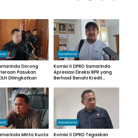
rial
Advertorial
amarinda Dorong
Komisi II DPRD Samarinda
hteraan Pasukan
Apresiasi Direksi BPR yang
DLH Ditingkatkan
Berhasil Benahi Kredit
Bermasalah
rial
Advertorial
amarinda Minta Kuota
Komisi II DPRD Tegaskan