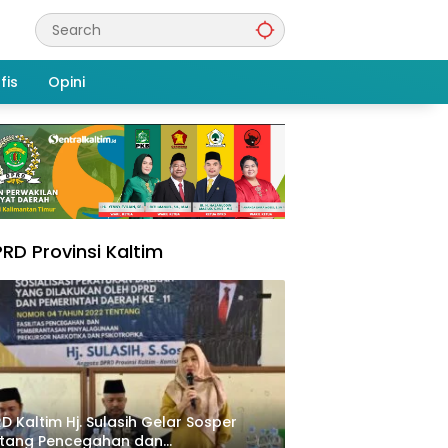
fis
Opini
RD Provinsi Kaltim
D Kaltim Hj. Sulasih Gelar Sosper
ntang Pencegahan dan