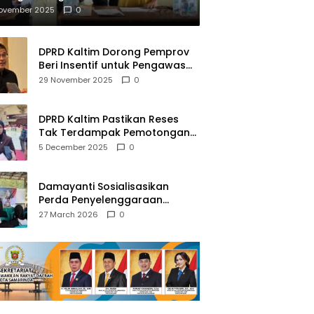
mberantasan NAPZA
November 2025
0
DPRD Kaltim Dorong Pemprov
Beri Insentif untuk Pengawas
Madrasah dan Pendidikan
29 November 2025
0
Agama
DPRD Kaltim Pastikan Reses
Tak Terdampak Pemotongan
Transfer Dana Pusat
5 December 2025
0
Damayanti Sosialisasikan
Perda Penyelenggaraan
Pendidikan Pancasila dan
27 March 2026
0
Wawasan Kebangsaan