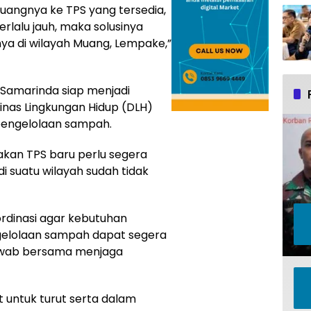
angnya ke TPS yang tersedia,
rlalu jauh, maka solusinya
ya di wilayah Muang, Lempake,”
amarinda siap menjadi
nas Lingkungan Hidup (DLH)
pengelolaan sampah.
kan TPS baru perlu segera
i suatu wilayah sudah tidak
ordinasi agar kebutuhan
elolaan sampah dapat segera
 jawab bersama menjaga
t untuk turut serta dalam