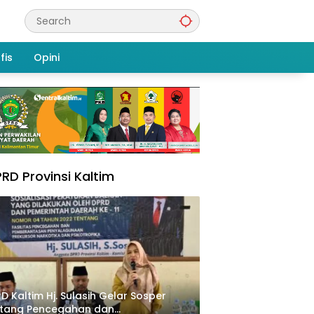
fis
Opini
RD Provinsi Kaltim
D Kaltim Hj. Sulasih Gelar Sosper
ntang Pencegahan dan