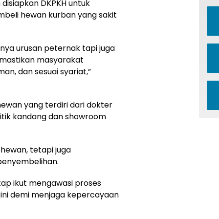
 disiapkan DKPKH untuk
mbeli hewan kurban yang sakit
ya urusan peternak tapi juga
emastikan masyarakat
n, dan sesuai syariat,”
wan yang terdiri dari dokter
titik kandang dan showroom
hewan, tetapi juga
 penyembelihan.
tap ikut mengawasi proses
ini demi menjaga kepercayaan