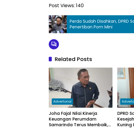
Post Views:
140
Perda Sudah Disahkan, DPRD S
Penertiban Pom Mini
Related Posts
Advertorial
Adverto
Joha Fajal Nilai Kinerja
DPRD S
Keuangan Perumdam
Keseja
Samarinda Terus Membaik,
Kuning 
Ketergantungan pada