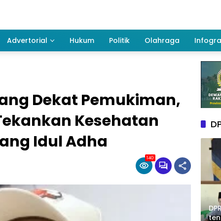
Advertorial
Hukum
Politik
Olahraga
Infogra
ndang Dekat Pemukiman,
Tekankan Kesehatan
DP
ang Idul Adha
140
DPR
te