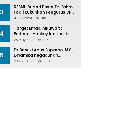
Menelan Korban
RESMI! Bupati Paser Dr. Fahmi
3
Fadli Kukuhkan Pengurus DPP
LAP 2024-2029
4 July 2024
1110
Target Emas, Alkuwait ;
4
Federasi Hockey Indonesia
Kota Balikpapan Siap Menjadi
28 May 2024
1080
Barometer Prestasi Di Kaltim
Dr.Basuki Agus Suparno, M.Si ;
5
Dinamika Kegaduhan
Komunikasi Politik Jelang
23 April 2024
1069
Pesta Politik 2024