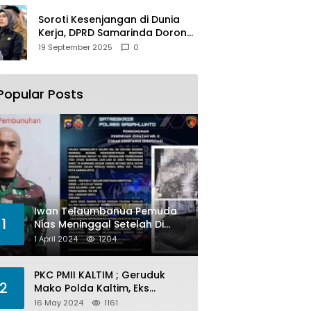
Soroti Kesenjangan di Dunia
Kerja, DPRD Samarinda Dorong
Pemkot Gencarkan
19 September 2025
0
Pemberdayaan Perempuan
Popular Posts
Iwan Telaumbanua Pemuda
1
Nias Meninggal Setelah Di
Habisi Oknum TNI AL
1 April 2024
1204
PKC PMII KALTIM ; Geruduk
2
Mako Polda Kaltim, Eks
Lubang Tambang Banyak
16 May 2024
1161