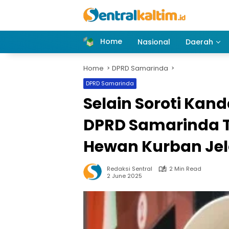
Skip
to
content
Home
Nasional
Daerah
Home
DPRD Samarinda
DPRD Samarinda
Selain Soroti Ka
DPRD Samarinda 
Hewan Kurban Jel
Redaksi Sentral
2 Min Read
2 June 2025