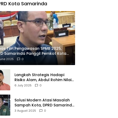
PRD Kota Samarinda
has Tim Pengawasan SPMB 2025,
D Samarinda Panggil Pemkot Kota
ian
June 2025
0
Langkah Strategis Hadapi
Risiko Alam, Abdul Rohim Nilai
Samarinda Siap Jadi Pusat
6 July 2025
0
Logistik Bencana Kalimantan
Solusi Modern Atasi Masalah
Sampah Kota, DPRD Samarinda
Dukung Penuh Proyek PLTSA
3 August 2025
0