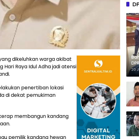
D
Ba
 yang dikeluhkan warga akibat
DPR
 Hari Raya Idul Adha jadi atensi
Tep
20 
andi.
elakukan penertiban lokasi
da di dekat pemukiman
n kerap membangun kandang
aan.
bau pemilik kandang hewan