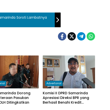
amarinda Soroti Lambatnya
rial
Advertorial
amarinda Dorong
Komisi II DPRD Samarinda
hteraan Pasukan
Apresiasi Direksi BPR yang
DLH Ditingkatkan
Berhasil Benahi Kredit
Bermasalah