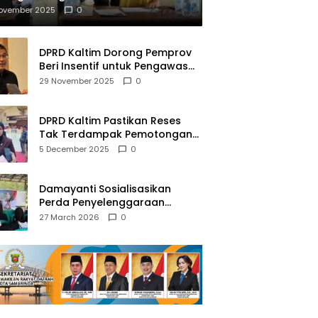
mberantasan NAPZA
November 2025
0
DPRD Kaltim Dorong Pemprov
Beri Insentif untuk Pengawas
Madrasah dan Pendidikan
29 November 2025
0
Agama
DPRD Kaltim Pastikan Reses
Tak Terdampak Pemotongan
Transfer Dana Pusat
5 December 2025
0
Damayanti Sosialisasikan
Perda Penyelenggaraan
Pendidikan Pancasila dan
27 March 2026
0
Wawasan Kebangsaan