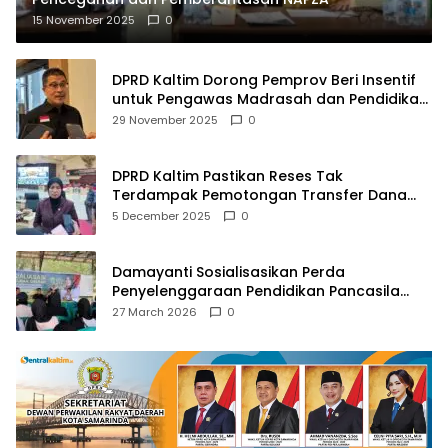
15 November 2025
0
DPRD Kaltim Dorong Pemprov Beri Insentif
untuk Pengawas Madrasah dan Pendidikan
Agama
29 November 2025
0
DPRD Kaltim Pastikan Reses Tak
Terdampak Pemotongan Transfer Dana
Pusat
5 December 2025
0
Damayanti Sosialisasikan Perda
Penyelenggaraan Pendidikan Pancasila
dan Wawasan Kebangsaan
27 March 2026
0