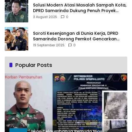
Solusi Modern Atasi Masalah Sampah Kota,
DPRD Samarinda Dukung Penuh Proyek
PLTSA
3 August 2025
0
Soroti Kesenjangan di Dunia Kerja, DPRD
Samarinda Dorong Pemkot Gencarkan
Pemberdayaan Perempuan
19 September 2025
0
Popular Posts
Iwan Telaumbanua Pemuda Nias