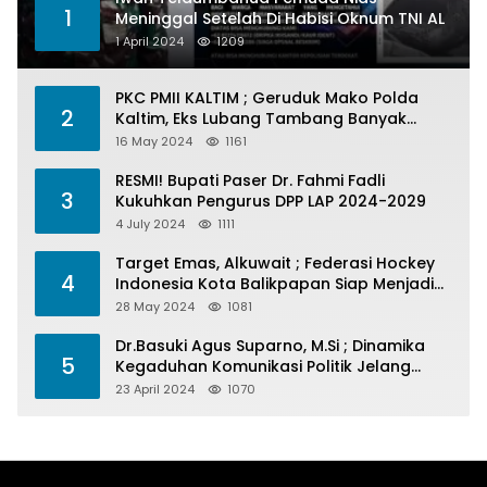
1
Meninggal Setelah Di Habisi Oknum TNI AL
1 April 2024
1209
PKC PMII KALTIM ; Geruduk Mako Polda
2
Kaltim, Eks Lubang Tambang Banyak
Menelan Korban
16 May 2024
1161
RESMI! Bupati Paser Dr. Fahmi Fadli
3
Kukuhkan Pengurus DPP LAP 2024-2029
4 July 2024
1111
Target Emas, Alkuwait ; Federasi Hockey
4
Indonesia Kota Balikpapan Siap Menjadi
Barometer Prestasi Di Kaltim
28 May 2024
1081
Dr.Basuki Agus Suparno, M.Si ; Dinamika
5
Kegaduhan Komunikasi Politik Jelang
Pesta Politik 2024
23 April 2024
1070