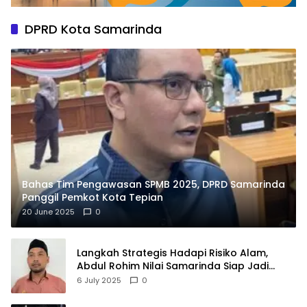
DPRD Kota Samarinda
Bahas Tim Pengawasan SPMB 2025, DPRD Samarinda
Panggil Pemkot Kota Tepian
20 June 2025
0
Langkah Strategis Hadapi Risiko Alam,
Abdul Rohim Nilai Samarinda Siap Jadi
Pusat Logistik Bencana Kalimantan
6 July 2025
0