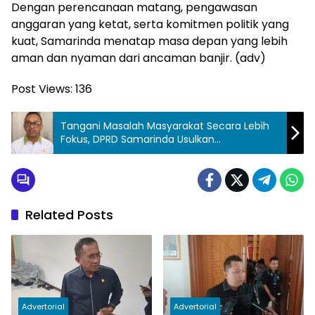
Dengan perencanaan matang, pengawasan
anggaran yang ketat, serta komitmen politik yang
kuat, Samarinda menatap masa depan yang lebih
aman dan nyaman dari ancaman banjir. (adv)
Post Views:
136
Tangani Masalah Masyarakat Secara Lebih
Fokus, DPRD Samarinda Usulkan
Pembentukan Satgas Tak Berhenti di Satu
Sektor
Related Posts
Advertorial
Advertorial