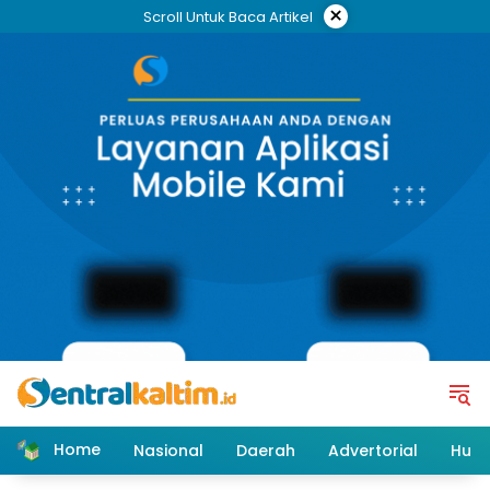
Skip
×
Scroll Untuk Baca Artikel
to
content
Home
Nasional
Daerah
Advertorial
Huk