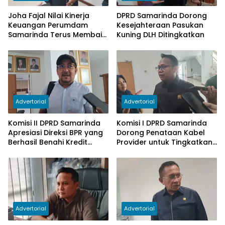
Joha Fajal Nilai Kinerja
DPRD Samarinda Dorong
Keuangan Perumdam
Kesejahteraan Pasukan
Samarinda Terus Membaik,
Kuning DLH Ditingkatkan
Ketergantungan pada
Subsidi Berkurang
Advertorial
Advertorial
Komisi II DPRD Samarinda
Komisi I DPRD Samarinda
Apresiasi Direksi BPR yang
Dorong Penataan Kabel
Berhasil Benahi Kredit
Provider untuk Tingkatkan
Bermasalah
PAD
Advertorial
Advertorial